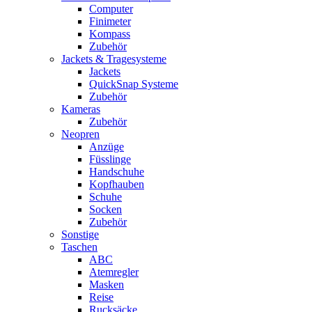
Computer
Finimeter
Kompass
Zubehör
Jackets & Tragesysteme
Jackets
QuickSnap Systeme
Zubehör
Kameras
Zubehör
Neopren
Anzüge
Füsslinge
Handschuhe
Kopfhauben
Schuhe
Socken
Zubehör
Sonstige
Taschen
ABC
Atemregler
Masken
Reise
Rucksäcke