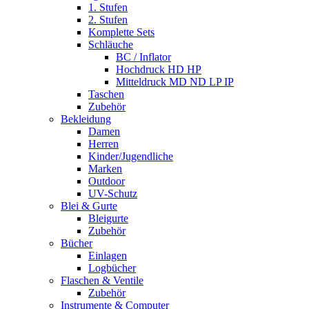
1. Stufen
2. Stufen
Komplette Sets
Schläuche
BC / Inflator
Hochdruck HD HP
Mitteldruck MD ND LP IP
Taschen
Zubehör
Bekleidung
Damen
Herren
Kinder/Jugendliche
Marken
Outdoor
UV-Schutz
Blei & Gurte
Bleigurte
Zubehör
Bücher
Einlagen
Logbücher
Flaschen & Ventile
Zubehör
Instrumente & Computer