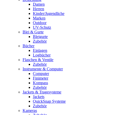
Damen
Herren
Kinder/Jugendliche
Marken
Outdoor
UV-Schutz
Blei & Gurte
Bleigurte
Zubehör
Bücher
Einlagen
Logbücher
Flaschen & Ventile
Zubehör
Instrumente & Computer
Computer
Finimeter
Kompass
Zubehör
Jackets & Tragesysteme
Jackets
QuickSnap Systeme
Zubehör
Kameras