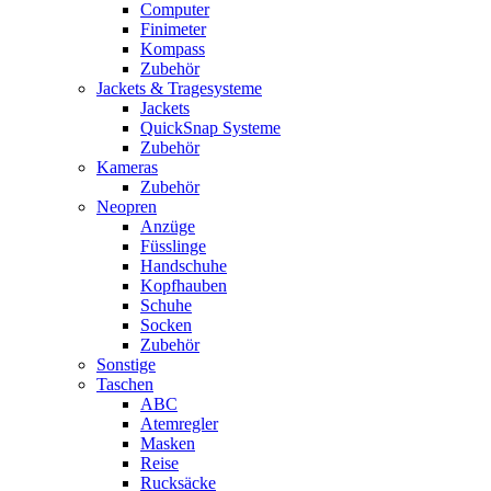
Computer
Finimeter
Kompass
Zubehör
Jackets & Tragesysteme
Jackets
QuickSnap Systeme
Zubehör
Kameras
Zubehör
Neopren
Anzüge
Füsslinge
Handschuhe
Kopfhauben
Schuhe
Socken
Zubehör
Sonstige
Taschen
ABC
Atemregler
Masken
Reise
Rucksäcke