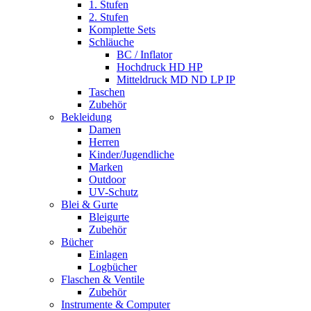
1. Stufen
2. Stufen
Komplette Sets
Schläuche
BC / Inflator
Hochdruck HD HP
Mitteldruck MD ND LP IP
Taschen
Zubehör
Bekleidung
Damen
Herren
Kinder/Jugendliche
Marken
Outdoor
UV-Schutz
Blei & Gurte
Bleigurte
Zubehör
Bücher
Einlagen
Logbücher
Flaschen & Ventile
Zubehör
Instrumente & Computer