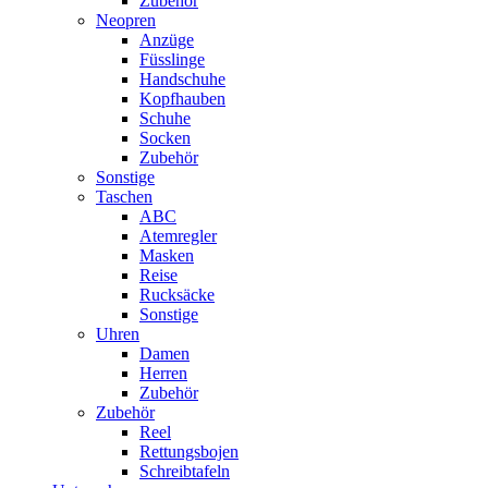
Zubehör
Neopren
Anzüge
Füsslinge
Handschuhe
Kopfhauben
Schuhe
Socken
Zubehör
Sonstige
Taschen
ABC
Atemregler
Masken
Reise
Rucksäcke
Sonstige
Uhren
Damen
Herren
Zubehör
Zubehör
Reel
Rettungsbojen
Schreibtafeln