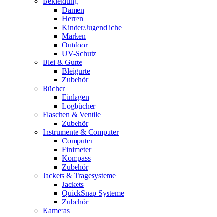
Bekleidung
Damen
Herren
Kinder/Jugendliche
Marken
Outdoor
UV-Schutz
Blei & Gurte
Bleigurte
Zubehör
Bücher
Einlagen
Logbücher
Flaschen & Ventile
Zubehör
Instrumente & Computer
Computer
Finimeter
Kompass
Zubehör
Jackets & Tragesysteme
Jackets
QuickSnap Systeme
Zubehör
Kameras