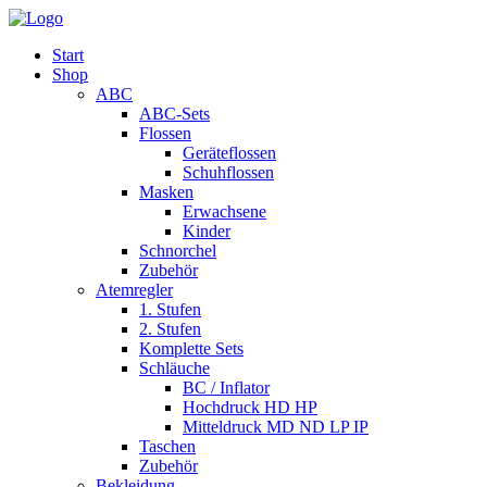
Start
Shop
ABC
ABC-Sets
Flossen
Geräteflossen
Schuhflossen
Masken
Erwachsene
Kinder
Schnorchel
Zubehör
Atemregler
1. Stufen
2. Stufen
Komplette Sets
Schläuche
BC / Inflator
Hochdruck HD HP
Mitteldruck MD ND LP IP
Taschen
Zubehör
Bekleidung