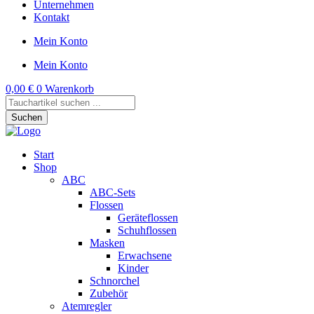
Unternehmen
Kontakt
Mein Konto
Mein Konto
0,00
€
0
Warenkorb
Products
search
Suchen
Start
Shop
ABC
ABC-Sets
Flossen
Geräteflossen
Schuhflossen
Masken
Erwachsene
Kinder
Schnorchel
Zubehör
Atemregler