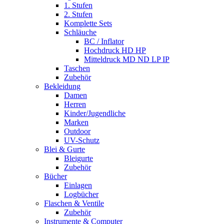
1. Stufen
2. Stufen
Komplette Sets
Schläuche
BC / Inflator
Hochdruck HD HP
Mitteldruck MD ND LP IP
Taschen
Zubehör
Bekleidung
Damen
Herren
Kinder/Jugendliche
Marken
Outdoor
UV-Schutz
Blei & Gurte
Bleigurte
Zubehör
Bücher
Einlagen
Logbücher
Flaschen & Ventile
Zubehör
Instrumente & Computer