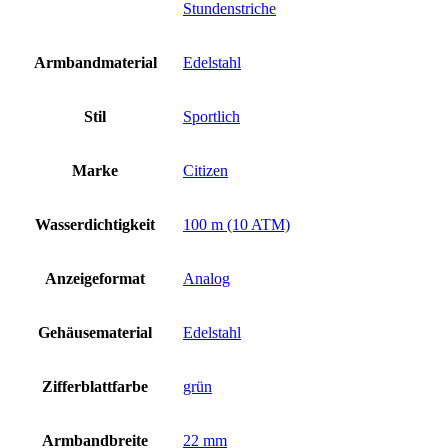
Stundenstriche
Armbandmaterial
Edelstahl
Stil
Sportlich
Marke
Citizen
Wasserdichtigkeit
100 m (10 ATM)
Anzeigeformat
Analog
Gehäusematerial
Edelstahl
Zifferblattfarbe
grün
Armbandbreite
22 mm