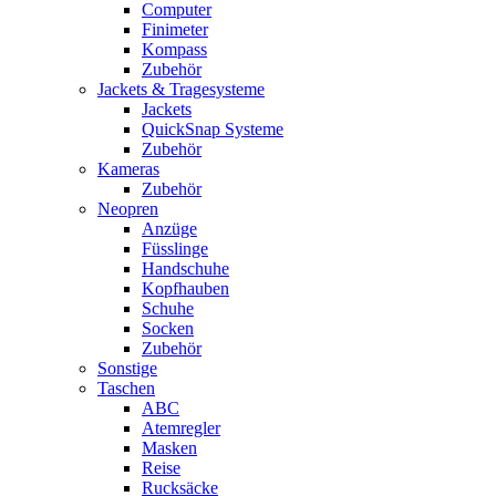
Computer
Finimeter
Kompass
Zubehör
Jackets & Tragesysteme
Jackets
QuickSnap Systeme
Zubehör
Kameras
Zubehör
Neopren
Anzüge
Füsslinge
Handschuhe
Kopfhauben
Schuhe
Socken
Zubehör
Sonstige
Taschen
ABC
Atemregler
Masken
Reise
Rucksäcke