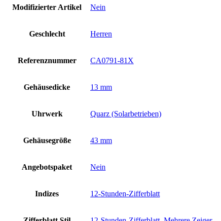
Modifizierter Artikel
Nein
Geschlecht
Herren
Referenznummer
CA0791-81X
Gehäusedicke
13 mm
Uhrwerk
Quarz (Solarbetrieben)
Gehäusegröße
43 mm
Angebotspaket
Nein
Indizes
12-Stunden-Zifferblatt
Zifferblatt Stil
12-Stunden-Zifferblatt
,
Mehrere Zeiger