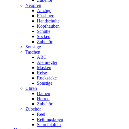
Zubehör
Neopren
Anzüge
Füsslinge
Handschuhe
Kopfhauben
Schuhe
Socken
Zubehör
Sonstige
Taschen
ABC
Atemregler
Masken
Reise
Rucksäcke
Sonstige
Uhren
Damen
Herren
Zubehör
Zubehör
Reel
Rettungsbojen
Schreibtafeln