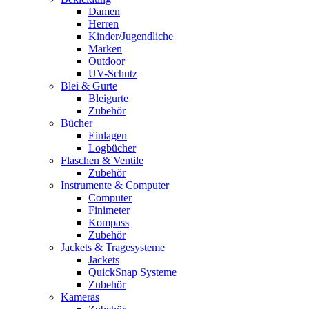
Damen
Herren
Kinder/Jugendliche
Marken
Outdoor
UV-Schutz
Blei & Gurte
Bleigurte
Zubehör
Bücher
Einlagen
Logbücher
Flaschen & Ventile
Zubehör
Instrumente & Computer
Computer
Finimeter
Kompass
Zubehör
Jackets & Tragesysteme
Jackets
QuickSnap Systeme
Zubehör
Kameras