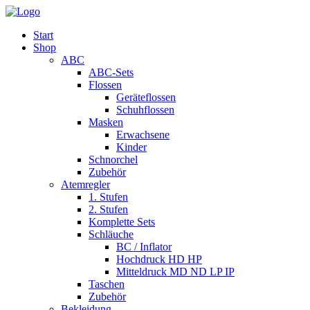
Start
Shop
ABC
ABC-Sets
Flossen
Geräteflossen
Schuhflossen
Masken
Erwachsene
Kinder
Schnorchel
Zubehör
Atemregler
1. Stufen
2. Stufen
Komplette Sets
Schläuche
BC / Inflator
Hochdruck HD HP
Mitteldruck MD ND LP IP
Taschen
Zubehör
Bekleidung