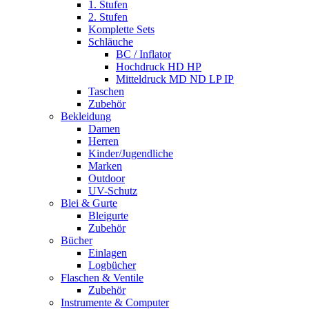
1. Stufen
2. Stufen
Komplette Sets
Schläuche
BC / Inflator
Hochdruck HD HP
Mitteldruck MD ND LP IP
Taschen
Zubehör
Bekleidung
Damen
Herren
Kinder/Jugendliche
Marken
Outdoor
UV-Schutz
Blei & Gurte
Bleigurte
Zubehör
Bücher
Einlagen
Logbücher
Flaschen & Ventile
Zubehör
Instrumente & Computer