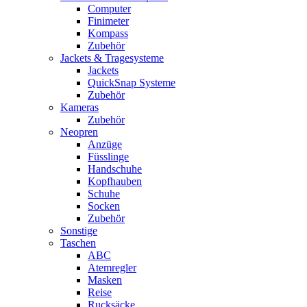
Computer
Finimeter
Kompass
Zubehör
Jackets & Tragesysteme
Jackets
QuickSnap Systeme
Zubehör
Kameras
Zubehör
Neopren
Anzüge
Füsslinge
Handschuhe
Kopfhauben
Schuhe
Socken
Zubehör
Sonstige
Taschen
ABC
Atemregler
Masken
Reise
Rucksäcke