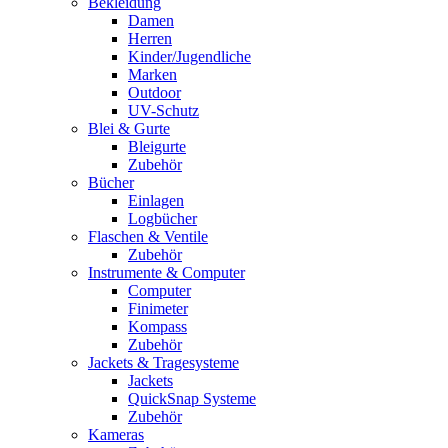
Bekleidung
Damen
Herren
Kinder/Jugendliche
Marken
Outdoor
UV-Schutz
Blei & Gurte
Bleigurte
Zubehör
Bücher
Einlagen
Logbücher
Flaschen & Ventile
Zubehör
Instrumente & Computer
Computer
Finimeter
Kompass
Zubehör
Jackets & Tragesysteme
Jackets
QuickSnap Systeme
Zubehör
Kameras