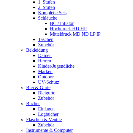
1. Stufen
2. Stufen
Komplette Sets
Schläuche
BC / Inflator
Hochdruck HD HP
Mitteldruck MD ND LP IP
Taschen
Zubehör
Bekleidung
Damen
Herren
Kinder/Jugendliche
Marken
Outdoor
UV-Schutz
Blei & Gurte
Bleigurte
Zubehör
Bücher
Einlagen
Logbücher
Flaschen & Ventile
Zubehör
Instrumente & Computer