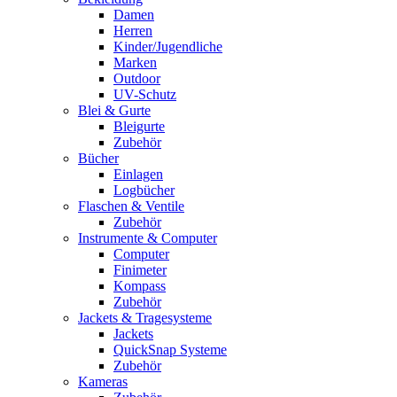
Damen
Herren
Kinder/Jugendliche
Marken
Outdoor
UV-Schutz
Blei & Gurte
Bleigurte
Zubehör
Bücher
Einlagen
Logbücher
Flaschen & Ventile
Zubehör
Instrumente & Computer
Computer
Finimeter
Kompass
Zubehör
Jackets & Tragesysteme
Jackets
QuickSnap Systeme
Zubehör
Kameras