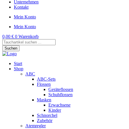
Unternehmen
Kontakt
Mein Konto
Mein Konto
0,00
€
0
Warenkorb
Products
search
Suchen
Start
Shop
ABC
ABC-Sets
Flossen
Geräteflossen
Schuhflossen
Masken
Erwachsene
Kinder
Schnorchel
Zubehör
Atemregler