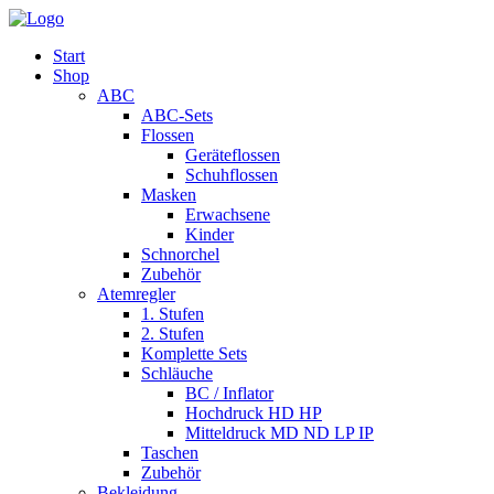
Start
Shop
ABC
ABC-Sets
Flossen
Geräteflossen
Schuhflossen
Masken
Erwachsene
Kinder
Schnorchel
Zubehör
Atemregler
1. Stufen
2. Stufen
Komplette Sets
Schläuche
BC / Inflator
Hochdruck HD HP
Mitteldruck MD ND LP IP
Taschen
Zubehör
Bekleidung