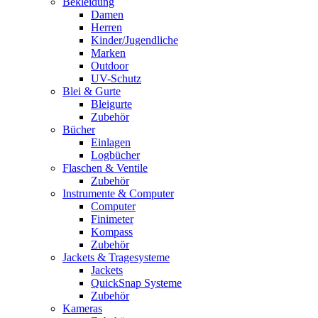
Bekleidung
Damen
Herren
Kinder/Jugendliche
Marken
Outdoor
UV-Schutz
Blei & Gurte
Bleigurte
Zubehör
Bücher
Einlagen
Logbücher
Flaschen & Ventile
Zubehör
Instrumente & Computer
Computer
Finimeter
Kompass
Zubehör
Jackets & Tragesysteme
Jackets
QuickSnap Systeme
Zubehör
Kameras