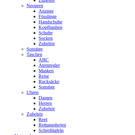
Zubehör
Neopren
Anzüge
Füsslinge
Handschuhe
Kopfhauben
Schuhe
Socken
Zubehör
Sonstige
Taschen
ABC
Atemregler
Masken
Reise
Rucksäcke
Sonstige
Uhren
Damen
Herren
Zubehör
Zubehör
Reel
Rettungsbojen
Schreibtafeln