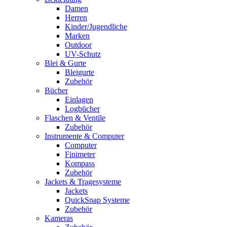
Damen
Herren
Kinder/Jugendliche
Marken
Outdoor
UV-Schutz
Blei & Gurte
Bleigurte
Zubehör
Bücher
Einlagen
Logbücher
Flaschen & Ventile
Zubehör
Instrumente & Computer
Computer
Finimeter
Kompass
Zubehör
Jackets & Tragesysteme
Jackets
QuickSnap Systeme
Zubehör
Kameras