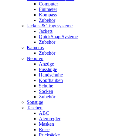
Computer
Finimeter
Kompass
Zubehör
Jackets & Tragesysteme
Jackets
QuickSnap Systeme
Zubehör
Kameras
Zubehör
Neopren
Anzüge
Füsslinge
Handschuhe
Kopfhauben
Schuhe
Socken
Zubehör
Sonstige
Taschen
ABC
Atemregler
Masken
Reise
Rucksäcke