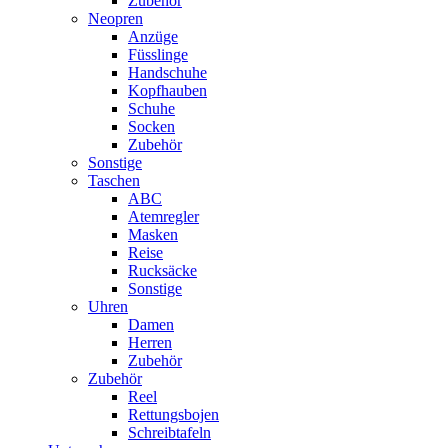
Zubehör
Neopren
Anzüge
Füsslinge
Handschuhe
Kopfhauben
Schuhe
Socken
Zubehör
Sonstige
Taschen
ABC
Atemregler
Masken
Reise
Rucksäcke
Sonstige
Uhren
Damen
Herren
Zubehör
Zubehör
Reel
Rettungsbojen
Schreibtafeln