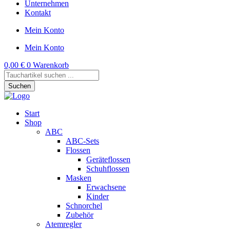
Unternehmen
Kontakt
Mein Konto
Mein Konto
0,00
€
0
Warenkorb
Products
search
Suchen
Start
Shop
ABC
ABC-Sets
Flossen
Geräteflossen
Schuhflossen
Masken
Erwachsene
Kinder
Schnorchel
Zubehör
Atemregler