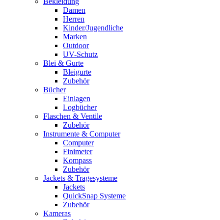
Bekleidung
Damen
Herren
Kinder/Jugendliche
Marken
Outdoor
UV-Schutz
Blei & Gurte
Bleigurte
Zubehör
Bücher
Einlagen
Logbücher
Flaschen & Ventile
Zubehör
Instrumente & Computer
Computer
Finimeter
Kompass
Zubehör
Jackets & Tragesysteme
Jackets
QuickSnap Systeme
Zubehör
Kameras