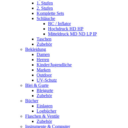
1. Stufen
2. Stufen
Komplette Sets
Schläuche
BC / Inflator
Hochdruck HD HP
Mitteldruck MD ND LP IP
Taschen
Zubehör
Bekleidung
Damen
Herren
Kinder/Jugendliche
Marken
Outdoor
UV-Schutz
Blei & Gurte
Bleigurte
Zubehör
Bücher
Einlagen
Logbücher
Flaschen & Ventile
Zubehör
Instrumente & Computer