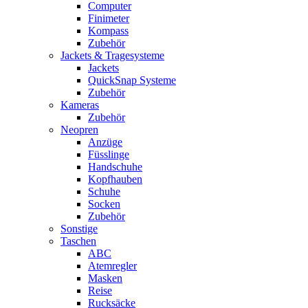
Computer
Finimeter
Kompass
Zubehör
Jackets & Tragesysteme
Jackets
QuickSnap Systeme
Zubehör
Kameras
Zubehör
Neopren
Anzüge
Füsslinge
Handschuhe
Kopfhauben
Schuhe
Socken
Zubehör
Sonstige
Taschen
ABC
Atemregler
Masken
Reise
Rucksäcke