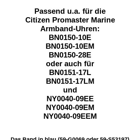
Passend u.a. für die
Citizen Promaster Marine
Armband-Uhren:
BN0150-10E
BN0150-10EM
BN0150-28E
oder auch für
BN0151-17L
BN0151-17LM
und
NY0040-09EE
NY0040-09EM
NY0040-09EEM
Das Band in blau (59-G0069 oder 59-S53197)