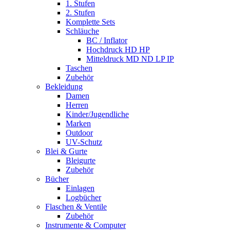
1. Stufen
2. Stufen
Komplette Sets
Schläuche
BC / Inflator
Hochdruck HD HP
Mitteldruck MD ND LP IP
Taschen
Zubehör
Bekleidung
Damen
Herren
Kinder/Jugendliche
Marken
Outdoor
UV-Schutz
Blei & Gurte
Bleigurte
Zubehör
Bücher
Einlagen
Logbücher
Flaschen & Ventile
Zubehör
Instrumente & Computer