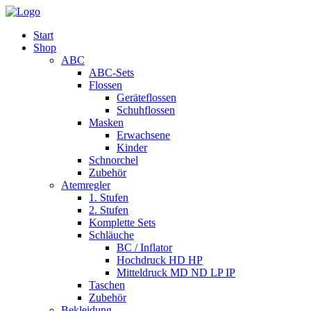
Start
Shop
ABC
ABC-Sets
Flossen
Geräteflossen
Schuhflossen
Masken
Erwachsene
Kinder
Schnorchel
Zubehör
Atemregler
1. Stufen
2. Stufen
Komplette Sets
Schläuche
BC / Inflator
Hochdruck HD HP
Mitteldruck MD ND LP IP
Taschen
Zubehör
Bekleidung