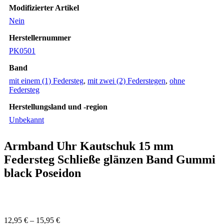
Modifizierter Artikel
Nein
Herstellernummer
PK0501
Band
mit einem (1) Federsteg
,
mit zwei (2) Federstegen
,
ohne
Federsteg
Herstellungsland und -region
Unbekannt
Armband Uhr Kautschuk 15 mm
Federsteg Schließe glänzen Band Gummi
black Poseidon
12,95
€
–
15,95
€