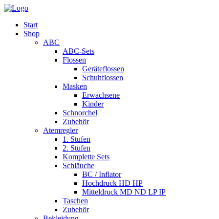
Start
Shop
ABC
ABC-Sets
Flossen
Geräteflossen
Schuhflossen
Masken
Erwachsene
Kinder
Schnorchel
Zubehör
Atemregler
1. Stufen
2. Stufen
Komplette Sets
Schläuche
BC / Inflator
Hochdruck HD HP
Mitteldruck MD ND LP IP
Taschen
Zubehör
Bekleidung