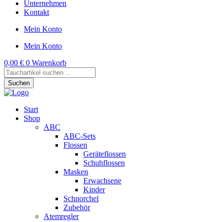
Unternehmen
Kontakt
Mein Konto
Mein Konto
0,00
€
0
Warenkorb
Products
search
Suchen
Start
Shop
ABC
ABC-Sets
Flossen
Geräteflossen
Schuhflossen
Masken
Erwachsene
Kinder
Schnorchel
Zubehör
Atemregler