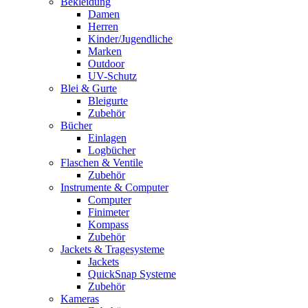
Bekleidung
Damen
Herren
Kinder/Jugendliche
Marken
Outdoor
UV-Schutz
Blei & Gurte
Bleigurte
Zubehör
Bücher
Einlagen
Logbücher
Flaschen & Ventile
Zubehör
Instrumente & Computer
Computer
Finimeter
Kompass
Zubehör
Jackets & Tragesysteme
Jackets
QuickSnap Systeme
Zubehör
Kameras