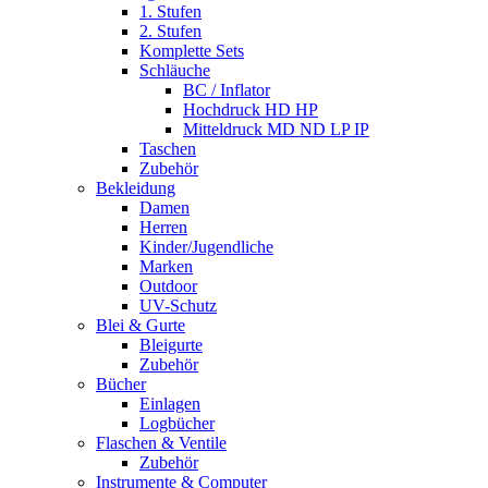
1. Stufen
2. Stufen
Komplette Sets
Schläuche
BC / Inflator
Hochdruck HD HP
Mitteldruck MD ND LP IP
Taschen
Zubehör
Bekleidung
Damen
Herren
Kinder/Jugendliche
Marken
Outdoor
UV-Schutz
Blei & Gurte
Bleigurte
Zubehör
Bücher
Einlagen
Logbücher
Flaschen & Ventile
Zubehör
Instrumente & Computer