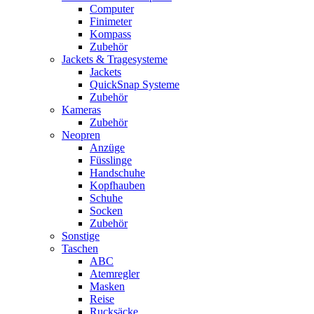
Computer
Finimeter
Kompass
Zubehör
Jackets & Tragesysteme
Jackets
QuickSnap Systeme
Zubehör
Kameras
Zubehör
Neopren
Anzüge
Füsslinge
Handschuhe
Kopfhauben
Schuhe
Socken
Zubehör
Sonstige
Taschen
ABC
Atemregler
Masken
Reise
Rucksäcke