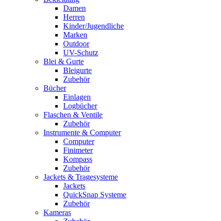
Damen
Herren
Kinder/Jugendliche
Marken
Outdoor
UV-Schutz
Blei & Gurte
Bleigurte
Zubehör
Bücher
Einlagen
Logbücher
Flaschen & Ventile
Zubehör
Instrumente & Computer
Computer
Finimeter
Kompass
Zubehör
Jackets & Tragesysteme
Jackets
QuickSnap Systeme
Zubehör
Kameras