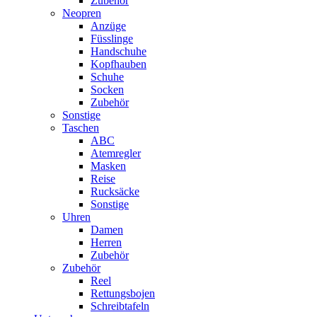
Zubehör
Neopren
Anzüge
Füsslinge
Handschuhe
Kopfhauben
Schuhe
Socken
Zubehör
Sonstige
Taschen
ABC
Atemregler
Masken
Reise
Rucksäcke
Sonstige
Uhren
Damen
Herren
Zubehör
Zubehör
Reel
Rettungsbojen
Schreibtafeln