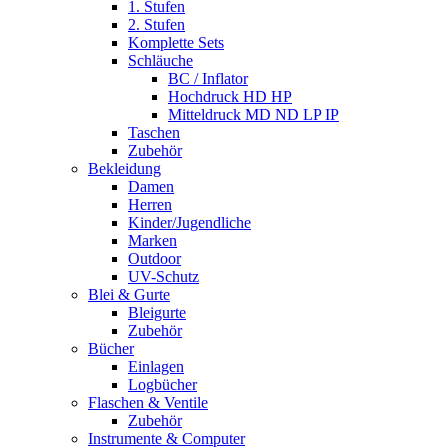
1. Stufen
2. Stufen
Komplette Sets
Schläuche
BC / Inflator
Hochdruck HD HP
Mitteldruck MD ND LP IP
Taschen
Zubehör
Bekleidung
Damen
Herren
Kinder/Jugendliche
Marken
Outdoor
UV-Schutz
Blei & Gurte
Bleigurte
Zubehör
Bücher
Einlagen
Logbücher
Flaschen & Ventile
Zubehör
Instrumente & Computer