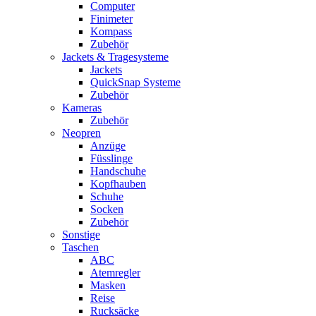
Computer
Finimeter
Kompass
Zubehör
Jackets & Tragesysteme
Jackets
QuickSnap Systeme
Zubehör
Kameras
Zubehör
Neopren
Anzüge
Füsslinge
Handschuhe
Kopfhauben
Schuhe
Socken
Zubehör
Sonstige
Taschen
ABC
Atemregler
Masken
Reise
Rucksäcke