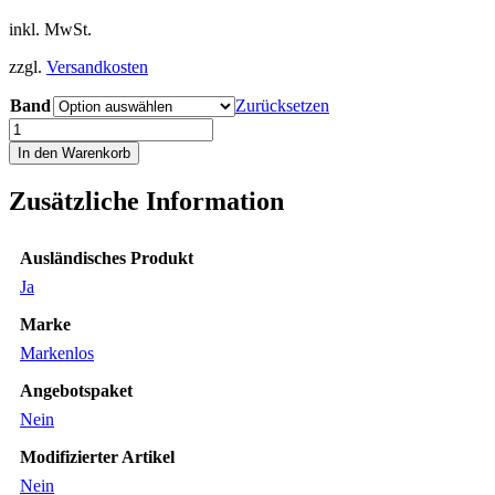
inkl. MwSt.
zzgl.
Versandkosten
Band
Zurücksetzen
Armband
Uhr
In den Warenkorb
Kautschuk
15
Zusätzliche Information
mm
Federsteg
Schließe
Ausländisches Produkt
glänzen
Band
Ja
Gummi
Marke
black
Poseidon
Markenlos
Menge
Angebotspaket
Nein
Modifizierter Artikel
Nein