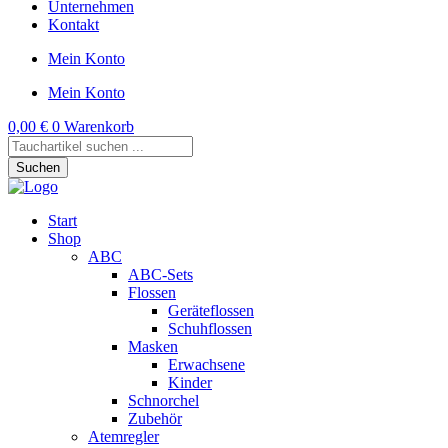
Unternehmen
Kontakt
Mein Konto
Mein Konto
0,00
€
0
Warenkorb
Products
search
Suchen
Start
Shop
ABC
ABC-Sets
Flossen
Geräteflossen
Schuhflossen
Masken
Erwachsene
Kinder
Schnorchel
Zubehör
Atemregler