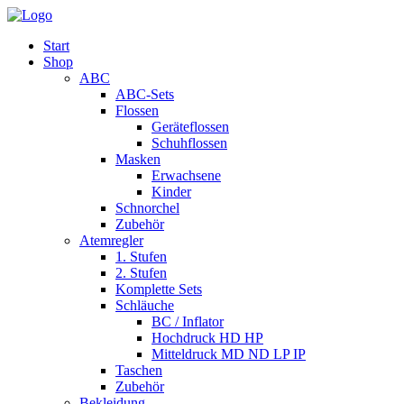
Start
Shop
ABC
ABC-Sets
Flossen
Geräteflossen
Schuhflossen
Masken
Erwachsene
Kinder
Schnorchel
Zubehör
Atemregler
1. Stufen
2. Stufen
Komplette Sets
Schläuche
BC / Inflator
Hochdruck HD HP
Mitteldruck MD ND LP IP
Taschen
Zubehör
Bekleidung