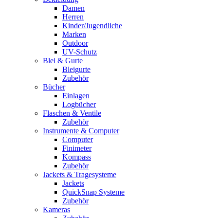
Damen
Herren
Kinder/Jugendliche
Marken
Outdoor
UV-Schutz
Blei & Gurte
Bleigurte
Zubehör
Bücher
Einlagen
Logbücher
Flaschen & Ventile
Zubehör
Instrumente & Computer
Computer
Finimeter
Kompass
Zubehör
Jackets & Tragesysteme
Jackets
QuickSnap Systeme
Zubehör
Kameras