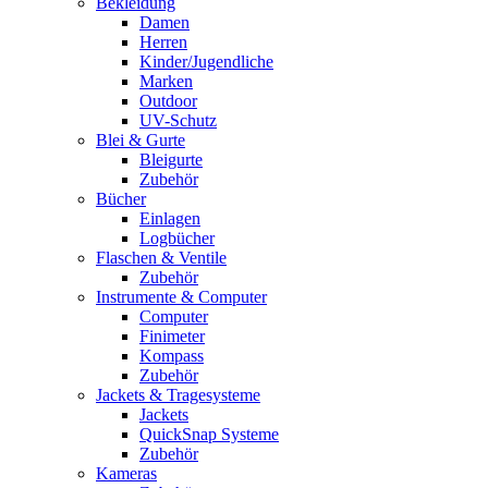
Bekleidung
Damen
Herren
Kinder/Jugendliche
Marken
Outdoor
UV-Schutz
Blei & Gurte
Bleigurte
Zubehör
Bücher
Einlagen
Logbücher
Flaschen & Ventile
Zubehör
Instrumente & Computer
Computer
Finimeter
Kompass
Zubehör
Jackets & Tragesysteme
Jackets
QuickSnap Systeme
Zubehör
Kameras