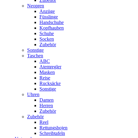
Zubehör
Neopren
Anzüge
Füsslinge
Handschuhe
Kopfhauben
Schuhe
Socken
Zubehör
Sonstige
Taschen
ABC
Atemregler
Masken
Reise
Rucksäcke
Sonstige
Uhren
Damen
Herren
Zubehör
Zubehör
Reel
Rettungsbojen
Schreibtafeln