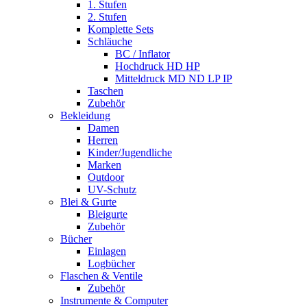
1. Stufen
2. Stufen
Komplette Sets
Schläuche
BC / Inflator
Hochdruck HD HP
Mitteldruck MD ND LP IP
Taschen
Zubehör
Bekleidung
Damen
Herren
Kinder/Jugendliche
Marken
Outdoor
UV-Schutz
Blei & Gurte
Bleigurte
Zubehör
Bücher
Einlagen
Logbücher
Flaschen & Ventile
Zubehör
Instrumente & Computer