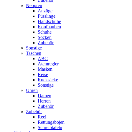
Zubehör
Neopren
Anzüge
Füsslinge
Handschuhe
Kopfhauben
Schuhe
Socken
Zubehör
Sonstige
Taschen
ABC
Atemregler
Masken
Reise
Rucksäcke
Sonstige
Uhren
Damen
Herren
Zubehör
Zubehör
Reel
Rettungsbojen
Schreibtafeln