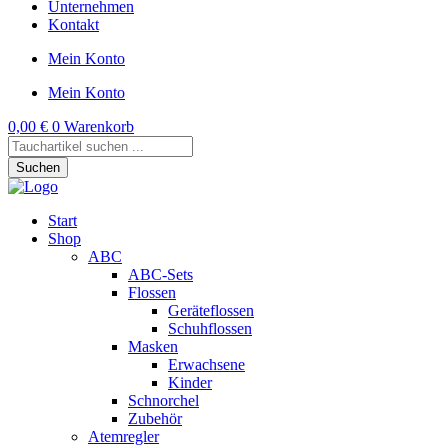
Unternehmen
Kontakt
Mein Konto
Mein Konto
0,00
€
0
Warenkorb
Products
search
Suchen
Start
Shop
ABC
ABC-Sets
Flossen
Geräteflossen
Schuhflossen
Masken
Erwachsene
Kinder
Schnorchel
Zubehör
Atemregler