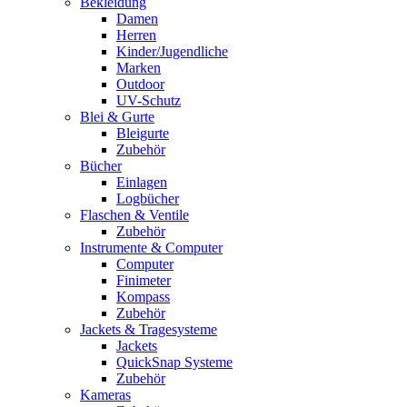
Bekleidung
Damen
Herren
Kinder/Jugendliche
Marken
Outdoor
UV-Schutz
Blei & Gurte
Bleigurte
Zubehör
Bücher
Einlagen
Logbücher
Flaschen & Ventile
Zubehör
Instrumente & Computer
Computer
Finimeter
Kompass
Zubehör
Jackets & Tragesysteme
Jackets
QuickSnap Systeme
Zubehör
Kameras