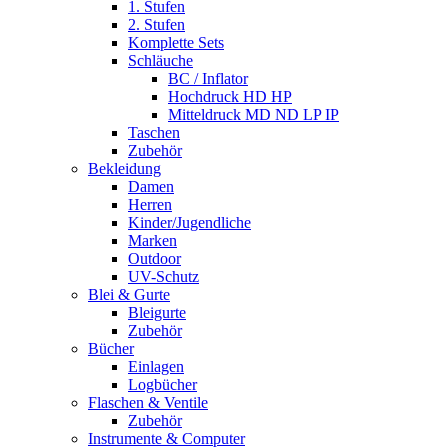
1. Stufen
2. Stufen
Komplette Sets
Schläuche
BC / Inflator
Hochdruck HD HP
Mitteldruck MD ND LP IP
Taschen
Zubehör
Bekleidung
Damen
Herren
Kinder/Jugendliche
Marken
Outdoor
UV-Schutz
Blei & Gurte
Bleigurte
Zubehör
Bücher
Einlagen
Logbücher
Flaschen & Ventile
Zubehör
Instrumente & Computer