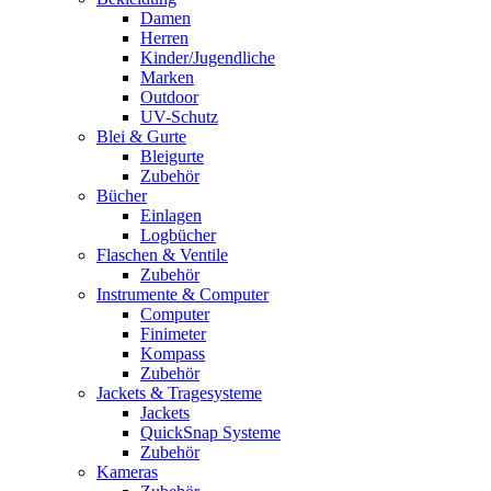
Damen
Herren
Kinder/Jugendliche
Marken
Outdoor
UV-Schutz
Blei & Gurte
Bleigurte
Zubehör
Bücher
Einlagen
Logbücher
Flaschen & Ventile
Zubehör
Instrumente & Computer
Computer
Finimeter
Kompass
Zubehör
Jackets & Tragesysteme
Jackets
QuickSnap Systeme
Zubehör
Kameras