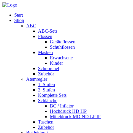
Start
Shop
ABC
ABC-Sets
Flossen
Geräteflossen
Schuhflossen
Masken
Erwachsene
Kinder
Schnorchel
Zubehör
Atemregler
1. Stufen
2. Stufen
Komplette Sets
Schläuche
BC / Inflator
Hochdruck HD HP
Mitteldruck MD ND LP IP
Taschen
Zubehör
Bekleidung