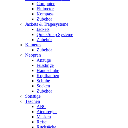
Computer
Finimeter
Kompass
Zubehör
Jackets & Tragesysteme
Jackets
QuickSnap Systeme
Zubehör
Kameras
Zubehör
Neopren
Anzüge
Füsslinge
Handschuhe
Kopfhauben
Schuhe
Socken
Zubehör
Sonstige
Taschen
ABC
Atemregler
Masken
Reise
Rucksäcke