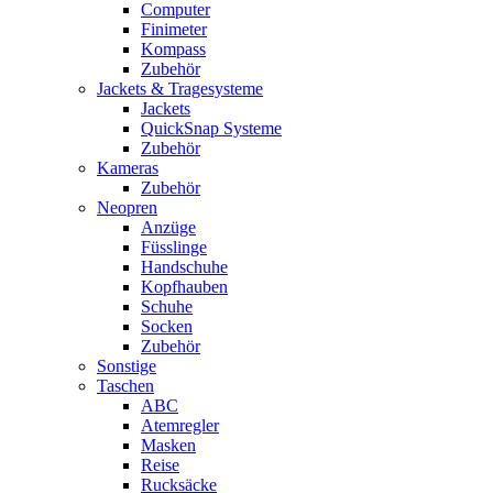
Computer
Finimeter
Kompass
Zubehör
Jackets & Tragesysteme
Jackets
QuickSnap Systeme
Zubehör
Kameras
Zubehör
Neopren
Anzüge
Füsslinge
Handschuhe
Kopfhauben
Schuhe
Socken
Zubehör
Sonstige
Taschen
ABC
Atemregler
Masken
Reise
Rucksäcke