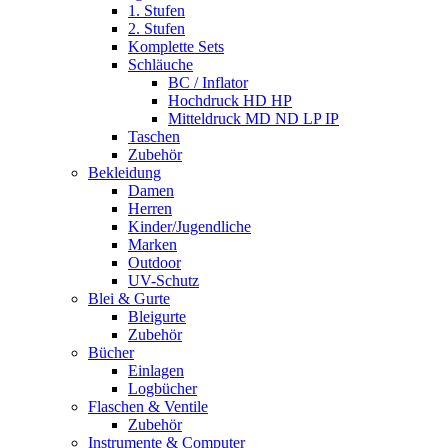
1. Stufen
2. Stufen
Komplette Sets
Schläuche
BC / Inflator
Hochdruck HD HP
Mitteldruck MD ND LP IP
Taschen
Zubehör
Bekleidung
Damen
Herren
Kinder/Jugendliche
Marken
Outdoor
UV-Schutz
Blei & Gurte
Bleigurte
Zubehör
Bücher
Einlagen
Logbücher
Flaschen & Ventile
Zubehör
Instrumente & Computer