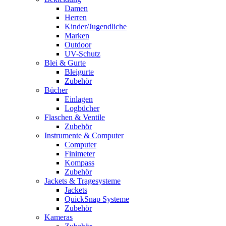
Damen
Herren
Kinder/Jugendliche
Marken
Outdoor
UV-Schutz
Blei & Gurte
Bleigurte
Zubehör
Bücher
Einlagen
Logbücher
Flaschen & Ventile
Zubehör
Instrumente & Computer
Computer
Finimeter
Kompass
Zubehör
Jackets & Tragesysteme
Jackets
QuickSnap Systeme
Zubehör
Kameras