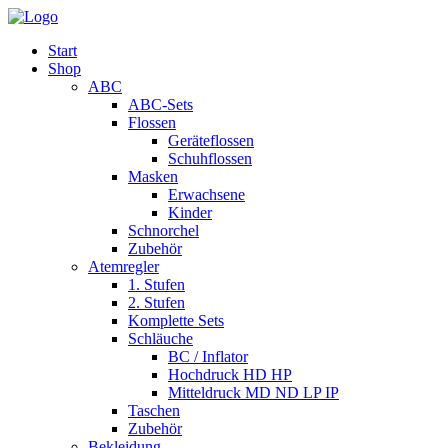
Start
Shop
ABC
ABC-Sets
Flossen
Geräteflossen
Schuhflossen
Masken
Erwachsene
Kinder
Schnorchel
Zubehör
Atemregler
1. Stufen
2. Stufen
Komplette Sets
Schläuche
BC / Inflator
Hochdruck HD HP
Mitteldruck MD ND LP IP
Taschen
Zubehör
Bekleidung