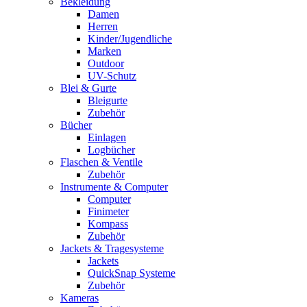
Bekleidung
Damen
Herren
Kinder/Jugendliche
Marken
Outdoor
UV-Schutz
Blei & Gurte
Bleigurte
Zubehör
Bücher
Einlagen
Logbücher
Flaschen & Ventile
Zubehör
Instrumente & Computer
Computer
Finimeter
Kompass
Zubehör
Jackets & Tragesysteme
Jackets
QuickSnap Systeme
Zubehör
Kameras