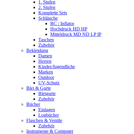
1. Stufen
2. Stufen
Komplette Sets
Schläuche
BC / Inflator
Hochdruck HD HP
Mitteldruck MD ND LP IP
Taschen
Zubehör
Bekleidung
Damen
Herren
Kinder/Jugendliche
Marken
Outdoor
UV-Schutz
Blei & Gurte
Bleigurte
Zubehör
Bücher
Einlagen
Logbücher
Flaschen & Ventile
Zubehör
Instrumente & Computer