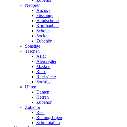
Zubehör
Neopren
Anzüge
Füsslinge
Handschuhe
Kopfhauben
Schuhe
Socken
Zubehör
Sonstige
Taschen
ABC
Atemregler
Masken
Reise
Rucksäcke
Sonstige
Uhren
Damen
Herren
Zubehör
Zubehör
Reel
Rettungsbojen
Schreibtafeln