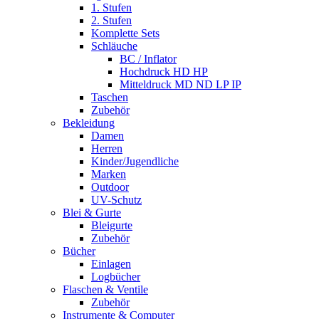
1. Stufen
2. Stufen
Komplette Sets
Schläuche
BC / Inflator
Hochdruck HD HP
Mitteldruck MD ND LP IP
Taschen
Zubehör
Bekleidung
Damen
Herren
Kinder/Jugendliche
Marken
Outdoor
UV-Schutz
Blei & Gurte
Bleigurte
Zubehör
Bücher
Einlagen
Logbücher
Flaschen & Ventile
Zubehör
Instrumente & Computer