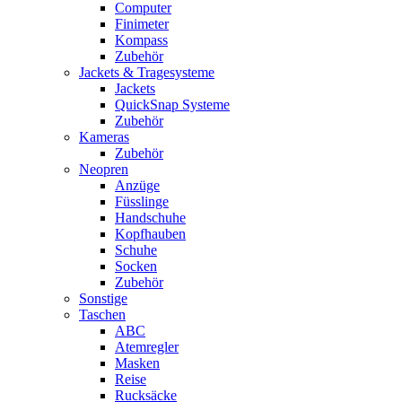
Computer
Finimeter
Kompass
Zubehör
Jackets & Tragesysteme
Jackets
QuickSnap Systeme
Zubehör
Kameras
Zubehör
Neopren
Anzüge
Füsslinge
Handschuhe
Kopfhauben
Schuhe
Socken
Zubehör
Sonstige
Taschen
ABC
Atemregler
Masken
Reise
Rucksäcke