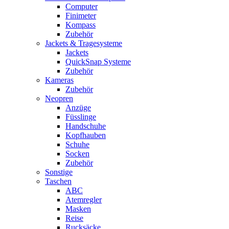
Computer
Finimeter
Kompass
Zubehör
Jackets & Tragesysteme
Jackets
QuickSnap Systeme
Zubehör
Kameras
Zubehör
Neopren
Anzüge
Füsslinge
Handschuhe
Kopfhauben
Schuhe
Socken
Zubehör
Sonstige
Taschen
ABC
Atemregler
Masken
Reise
Rucksäcke