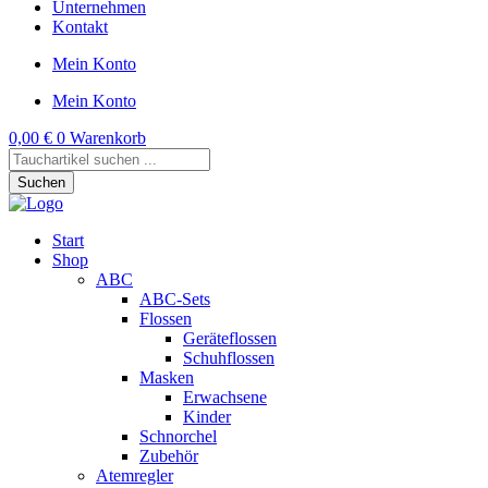
Unternehmen
Kontakt
Mein Konto
Mein Konto
0,00
€
0
Warenkorb
Products
search
Suchen
Start
Shop
ABC
ABC-Sets
Flossen
Geräteflossen
Schuhflossen
Masken
Erwachsene
Kinder
Schnorchel
Zubehör
Atemregler