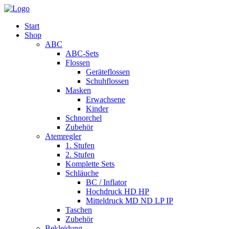
Start
Shop
ABC
ABC-Sets
Flossen
Geräteflossen
Schuhflossen
Masken
Erwachsene
Kinder
Schnorchel
Zubehör
Atemregler
1. Stufen
2. Stufen
Komplette Sets
Schläuche
BC / Inflator
Hochdruck HD HP
Mitteldruck MD ND LP IP
Taschen
Zubehör
Bekleidung