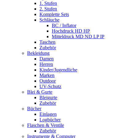
1. Stufen
2. Stufen
Komplette Sets
Schläuche
BC / Inflator
Hochdruck HD HP
Mitteldruck MD ND LP IP
Taschen
Zubehör
Bekleidung
Damen
Herren
Kinder/Jugendliche
Marken
Outdoor
UV-Schutz
Blei & Gurte
Bleigurte
Zubehör
Bücher
Einlagen
Logbücher
Flaschen & Ventile
Zubehör
Instrumente & Computer