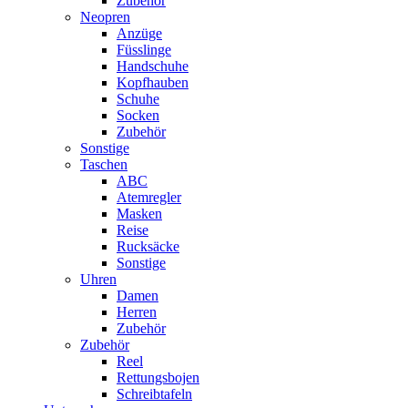
Zubehör
Neopren
Anzüge
Füsslinge
Handschuhe
Kopfhauben
Schuhe
Socken
Zubehör
Sonstige
Taschen
ABC
Atemregler
Masken
Reise
Rucksäcke
Sonstige
Uhren
Damen
Herren
Zubehör
Zubehör
Reel
Rettungsbojen
Schreibtafeln