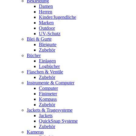
Bekleidung
Damen
Herren
Kinder/Jugendliche
Marken
Outdoor
UV-Schutz
Blei & Gurte
Bleigurte
Zubehör
Bücher
Einlagen
Logbücher
Flaschen & Ventile
Zubehör
Instrumente & Computer
Computer
Finimeter
Kompass
Zubehör
Jackets & Tragesysteme
Jackets
QuickSnap Systeme
Zubehör
Kameras