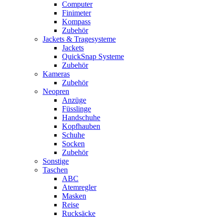
Computer
Finimeter
Kompass
Zubehör
Jackets & Tragesysteme
Jackets
QuickSnap Systeme
Zubehör
Kameras
Zubehör
Neopren
Anzüge
Füsslinge
Handschuhe
Kopfhauben
Schuhe
Socken
Zubehör
Sonstige
Taschen
ABC
Atemregler
Masken
Reise
Rucksäcke