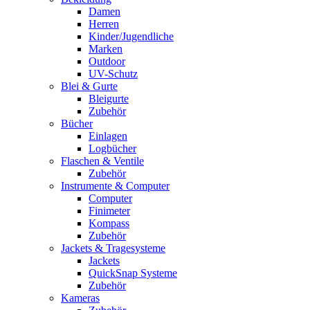
Damen
Herren
Kinder/Jugendliche
Marken
Outdoor
UV-Schutz
Blei & Gurte
Bleigurte
Zubehör
Bücher
Einlagen
Logbücher
Flaschen & Ventile
Zubehör
Instrumente & Computer
Computer
Finimeter
Kompass
Zubehör
Jackets & Tragesysteme
Jackets
QuickSnap Systeme
Zubehör
Kameras