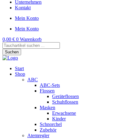
Unternehmen
Kontakt
Mein Konto
Mein Konto
0,00
€
0
Warenkorb
Products
search
Suchen
Start
Shop
ABC
ABC-Sets
Flossen
Geräteflossen
Schuhflossen
Masken
Erwachsene
Kinder
Schnorchel
Zubehör
Atemregler