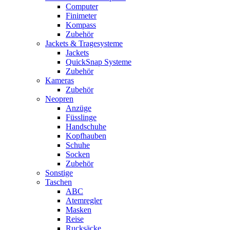
Computer
Finimeter
Kompass
Zubehör
Jackets & Tragesysteme
Jackets
QuickSnap Systeme
Zubehör
Kameras
Zubehör
Neopren
Anzüge
Füsslinge
Handschuhe
Kopfhauben
Schuhe
Socken
Zubehör
Sonstige
Taschen
ABC
Atemregler
Masken
Reise
Rucksäcke