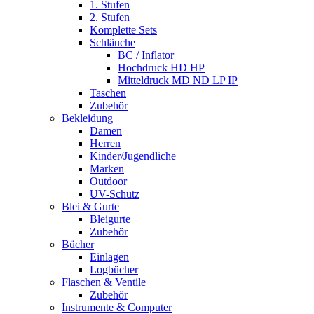
1. Stufen
2. Stufen
Komplette Sets
Schläuche
BC / Inflator
Hochdruck HD HP
Mitteldruck MD ND LP IP
Taschen
Zubehör
Bekleidung
Damen
Herren
Kinder/Jugendliche
Marken
Outdoor
UV-Schutz
Blei & Gurte
Bleigurte
Zubehör
Bücher
Einlagen
Logbücher
Flaschen & Ventile
Zubehör
Instrumente & Computer