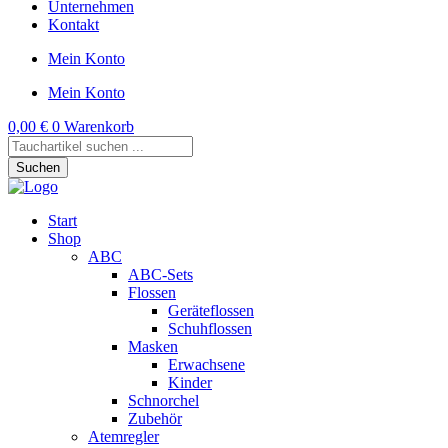
Unternehmen
Kontakt
Mein Konto
Mein Konto
0,00
€
0
Warenkorb
Products
search
Suchen
Start
Shop
ABC
ABC-Sets
Flossen
Geräteflossen
Schuhflossen
Masken
Erwachsene
Kinder
Schnorchel
Zubehör
Atemregler