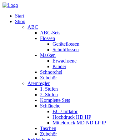
Start
Shop
ABC
ABC-Sets
Flossen
Geräteflossen
Schuhflossen
Masken
Erwachsene
Kinder
Schnorchel
Zubehör
Atemregler
1. Stufen
2. Stufen
Komplette Sets
Schläuche
BC / Inflator
Hochdruck HD HP
Mitteldruck MD ND LP IP
Taschen
Zubehör
Bekleidung