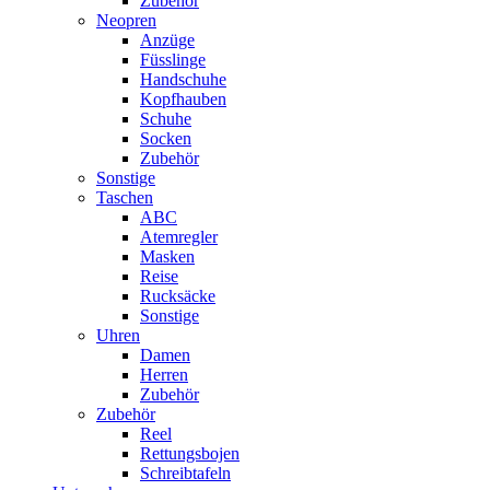
Zubehör
Neopren
Anzüge
Füsslinge
Handschuhe
Kopfhauben
Schuhe
Socken
Zubehör
Sonstige
Taschen
ABC
Atemregler
Masken
Reise
Rucksäcke
Sonstige
Uhren
Damen
Herren
Zubehör
Zubehör
Reel
Rettungsbojen
Schreibtafeln