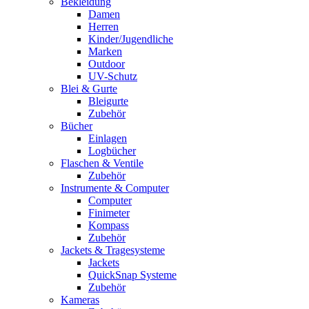
Bekleidung
Damen
Herren
Kinder/Jugendliche
Marken
Outdoor
UV-Schutz
Blei & Gurte
Bleigurte
Zubehör
Bücher
Einlagen
Logbücher
Flaschen & Ventile
Zubehör
Instrumente & Computer
Computer
Finimeter
Kompass
Zubehör
Jackets & Tragesysteme
Jackets
QuickSnap Systeme
Zubehör
Kameras