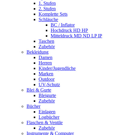
1. Stufen
2. Stufen
Komplette Sets
Schläuche
BC / Inflator
Hochdruck HD HP
Mitteldruck MD ND LP IP
Taschen
Zubehör
Bekleidung
Damen
Herren
Kinder/Jugendliche
Marken
Outdoor
UV-Schutz
Blei & Gurte
Bleigurte
Zubehör
Bücher
Einlagen
Logbücher
Flaschen & Ventile
Zubehör
Instrumente & Computer