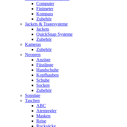
Computer
Finimeter
Kompass
Zubehör
Jackets & Tragesysteme
Jackets
QuickSnap Systeme
Zubehör
Kameras
Zubehör
Neopren
Anzüge
Füsslinge
Handschuhe
Kopfhauben
Schuhe
Socken
Zubehör
Sonstige
Taschen
ABC
Atemregler
Masken
Reise
Rucksäcke