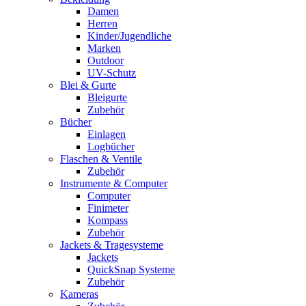
Damen
Herren
Kinder/Jugendliche
Marken
Outdoor
UV-Schutz
Blei & Gurte
Bleigurte
Zubehör
Bücher
Einlagen
Logbücher
Flaschen & Ventile
Zubehör
Instrumente & Computer
Computer
Finimeter
Kompass
Zubehör
Jackets & Tragesysteme
Jackets
QuickSnap Systeme
Zubehör
Kameras