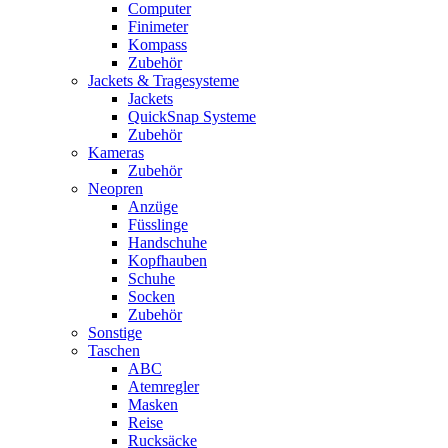
Computer
Finimeter
Kompass
Zubehör
Jackets & Tragesysteme
Jackets
QuickSnap Systeme
Zubehör
Kameras
Zubehör
Neopren
Anzüge
Füsslinge
Handschuhe
Kopfhauben
Schuhe
Socken
Zubehör
Sonstige
Taschen
ABC
Atemregler
Masken
Reise
Rucksäcke