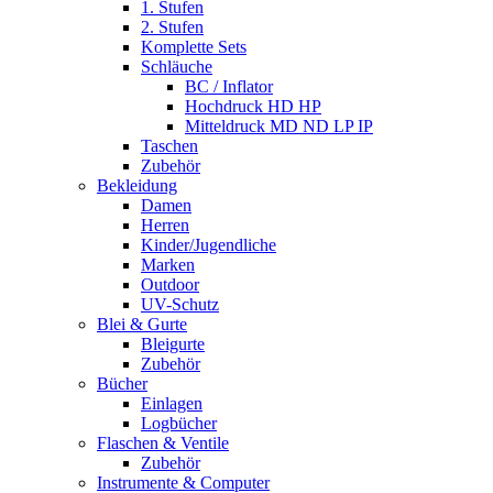
1. Stufen
2. Stufen
Komplette Sets
Schläuche
BC / Inflator
Hochdruck HD HP
Mitteldruck MD ND LP IP
Taschen
Zubehör
Bekleidung
Damen
Herren
Kinder/Jugendliche
Marken
Outdoor
UV-Schutz
Blei & Gurte
Bleigurte
Zubehör
Bücher
Einlagen
Logbücher
Flaschen & Ventile
Zubehör
Instrumente & Computer