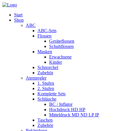
Start
Shop
ABC
ABC-Sets
Flossen
Geräteflossen
Schuhflossen
Masken
Erwachsene
Kinder
Schnorchel
Zubehör
Atemregler
1. Stufen
2. Stufen
Komplette Sets
Schläuche
BC / Inflator
Hochdruck HD HP
Mitteldruck MD ND LP IP
Taschen
Zubehör
Bekleidung