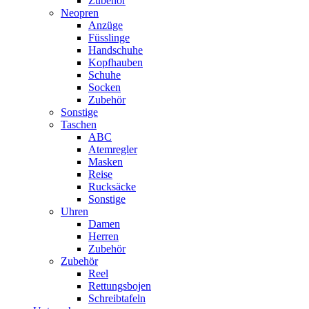
Zubehör
Neopren
Anzüge
Füsslinge
Handschuhe
Kopfhauben
Schuhe
Socken
Zubehör
Sonstige
Taschen
ABC
Atemregler
Masken
Reise
Rucksäcke
Sonstige
Uhren
Damen
Herren
Zubehör
Zubehör
Reel
Rettungsbojen
Schreibtafeln