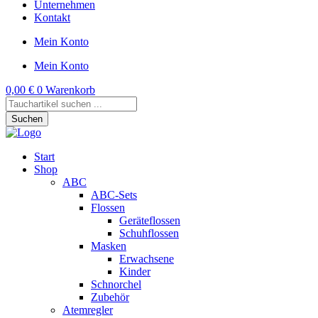
Unternehmen
Kontakt
Mein Konto
Mein Konto
0,00
€
0
Warenkorb
Products
search
Suchen
Start
Shop
ABC
ABC-Sets
Flossen
Geräteflossen
Schuhflossen
Masken
Erwachsene
Kinder
Schnorchel
Zubehör
Atemregler