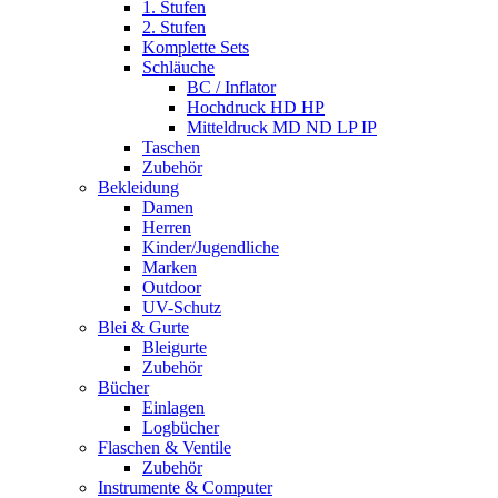
1. Stufen
2. Stufen
Komplette Sets
Schläuche
BC / Inflator
Hochdruck HD HP
Mitteldruck MD ND LP IP
Taschen
Zubehör
Bekleidung
Damen
Herren
Kinder/Jugendliche
Marken
Outdoor
UV-Schutz
Blei & Gurte
Bleigurte
Zubehör
Bücher
Einlagen
Logbücher
Flaschen & Ventile
Zubehör
Instrumente & Computer