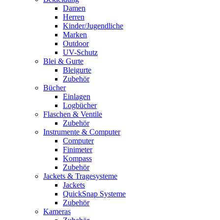
Damen
Herren
Kinder/Jugendliche
Marken
Outdoor
UV-Schutz
Blei & Gurte
Bleigurte
Zubehör
Bücher
Einlagen
Logbücher
Flaschen & Ventile
Zubehör
Instrumente & Computer
Computer
Finimeter
Kompass
Zubehör
Jackets & Tragesysteme
Jackets
QuickSnap Systeme
Zubehör
Kameras