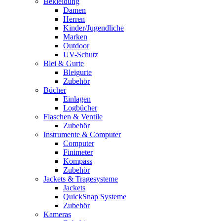
Bekleidung
Damen
Herren
Kinder/Jugendliche
Marken
Outdoor
UV-Schutz
Blei & Gurte
Bleigurte
Zubehör
Bücher
Einlagen
Logbücher
Flaschen & Ventile
Zubehör
Instrumente & Computer
Computer
Finimeter
Kompass
Zubehör
Jackets & Tragesysteme
Jackets
QuickSnap Systeme
Zubehör
Kameras