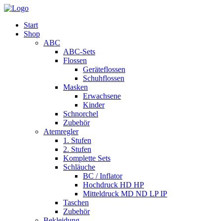
Start
Shop
ABC
ABC-Sets
Flossen
Geräteflossen
Schuhflossen
Masken
Erwachsene
Kinder
Schnorchel
Zubehör
Atemregler
1. Stufen
2. Stufen
Komplette Sets
Schläuche
BC / Inflator
Hochdruck HD HP
Mitteldruck MD ND LP IP
Taschen
Zubehör
Bekleidung