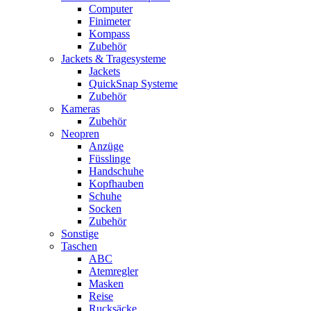
Computer
Finimeter
Kompass
Zubehör
Jackets & Tragesysteme
Jackets
QuickSnap Systeme
Zubehör
Kameras
Zubehör
Neopren
Anzüge
Füsslinge
Handschuhe
Kopfhauben
Schuhe
Socken
Zubehör
Sonstige
Taschen
ABC
Atemregler
Masken
Reise
Rucksäcke