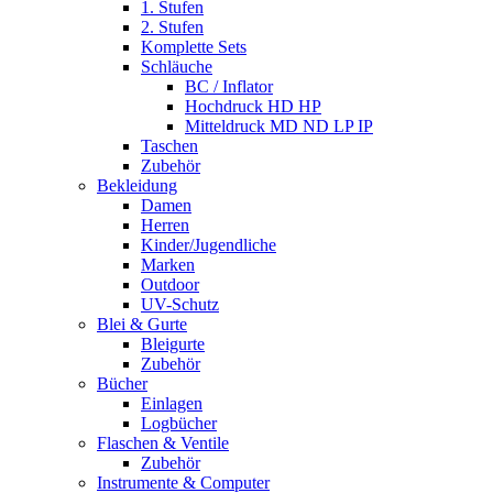
1. Stufen
2. Stufen
Komplette Sets
Schläuche
BC / Inflator
Hochdruck HD HP
Mitteldruck MD ND LP IP
Taschen
Zubehör
Bekleidung
Damen
Herren
Kinder/Jugendliche
Marken
Outdoor
UV-Schutz
Blei & Gurte
Bleigurte
Zubehör
Bücher
Einlagen
Logbücher
Flaschen & Ventile
Zubehör
Instrumente & Computer