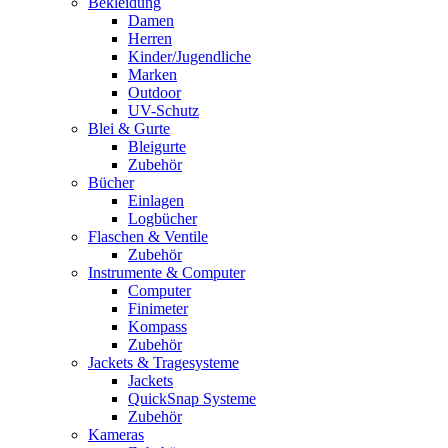
Bekleidung
Damen
Herren
Kinder/Jugendliche
Marken
Outdoor
UV-Schutz
Blei & Gurte
Bleigurte
Zubehör
Bücher
Einlagen
Logbücher
Flaschen & Ventile
Zubehör
Instrumente & Computer
Computer
Finimeter
Kompass
Zubehör
Jackets & Tragesysteme
Jackets
QuickSnap Systeme
Zubehör
Kameras