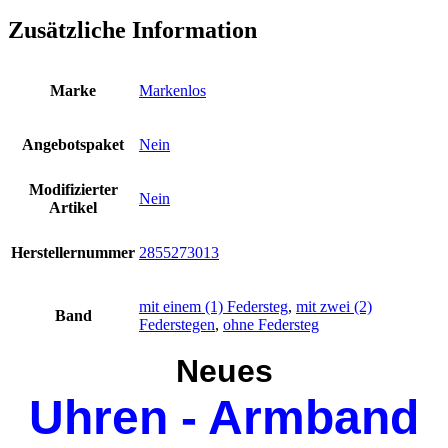
Federsteg
Zusätzliche Information
PU
Band
blau
Schließe
Marke
Markenlos
Edelstahl
Deko
Tabelle
Angebotspaket
Nein
Pin
bl
Modifizierter
Menge
Nein
Artikel
Herstellernummer
2855273013
mit einem (1) Federsteg
,
mit zwei (2)
Band
Federstegen
,
ohne Federsteg
Neues
Uhren - Armband