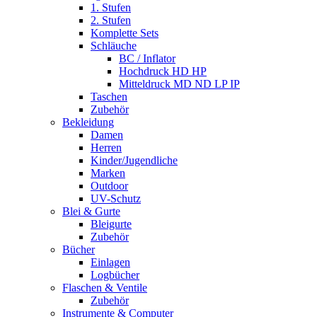
1. Stufen
2. Stufen
Komplette Sets
Schläuche
BC / Inflator
Hochdruck HD HP
Mitteldruck MD ND LP IP
Taschen
Zubehör
Bekleidung
Damen
Herren
Kinder/Jugendliche
Marken
Outdoor
UV-Schutz
Blei & Gurte
Bleigurte
Zubehör
Bücher
Einlagen
Logbücher
Flaschen & Ventile
Zubehör
Instrumente & Computer