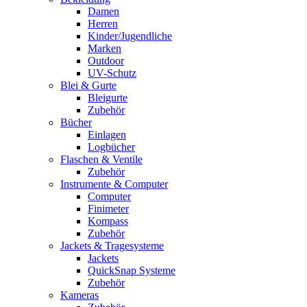
Damen
Herren
Kinder/Jugendliche
Marken
Outdoor
UV-Schutz
Blei & Gurte
Bleigurte
Zubehör
Bücher
Einlagen
Logbücher
Flaschen & Ventile
Zubehör
Instrumente & Computer
Computer
Finimeter
Kompass
Zubehör
Jackets & Tragesysteme
Jackets
QuickSnap Systeme
Zubehör
Kameras