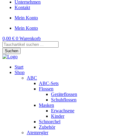
Unternehmen
Kontakt
Mein Konto
Mein Konto
0,00
€
0
Warenkorb
Products
search
Suchen
Start
Shop
ABC
ABC-Sets
Flossen
Geräteflossen
Schuhflossen
Masken
Erwachsene
Kinder
Schnorchel
Zubehör
Atemregler