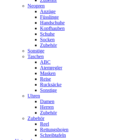
Zubehör
Neopren
Anzüge
Füsslinge
Handschuhe
Kopfhauben
Schuhe
Socken
Zubehör
Sonstige
Taschen
ABC
Atemregler
Masken
Reise
Rucksäcke
Sonstige
Uhren
Damen
Herren
Zubehör
Zubehör
Reel
Rettungsbojen
Schreibtafeln