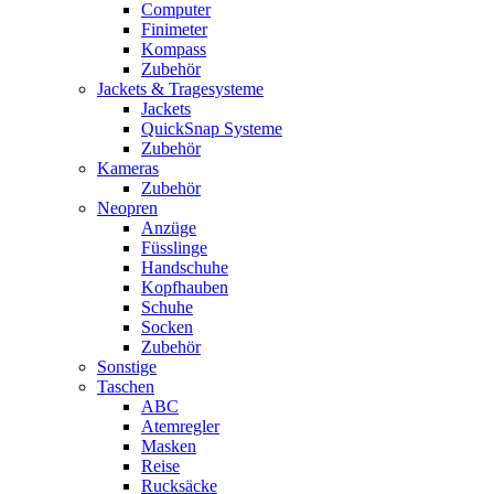
Computer
Finimeter
Kompass
Zubehör
Jackets & Tragesysteme
Jackets
QuickSnap Systeme
Zubehör
Kameras
Zubehör
Neopren
Anzüge
Füsslinge
Handschuhe
Kopfhauben
Schuhe
Socken
Zubehör
Sonstige
Taschen
ABC
Atemregler
Masken
Reise
Rucksäcke