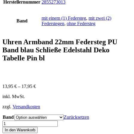
Herstellernummer
2855273013
mit einem (1) Federsteg
,
mit zwei (2)
Band
Federstegen
,
ohne Federsteg
Uhren Armband 22mm Federsteg PU
Band blau Schließe Edelstahl Deko
Tabelle Pin bl
13,95
€
–
17,95
€
inkl. MwSt.
zzgl.
Versandkosten
Band
Zurücksetzen
Uhren
Armband
In den Warenkorb
22mm