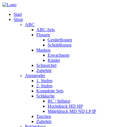
Start
Shop
ABC
ABC-Sets
Flossen
Geräteflossen
Schuhflossen
Masken
Erwachsene
Kinder
Schnorchel
Zubehör
Atemregler
1. Stufen
2. Stufen
Komplette Sets
Schläuche
BC / Inflator
Hochdruck HD HP
Mitteldruck MD ND LP IP
Taschen
Zubehör
Bekleidung