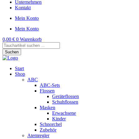
Unternehmen
Kontakt
Mein Konto
Mein Konto
0,00
€
0
Warenkorb
Products
search
Suchen
Start
Shop
ABC
ABC-Sets
Flossen
Geräteflossen
Schuhflossen
Masken
Erwachsene
Kinder
Schnorchel
Zubehör
Atemregler