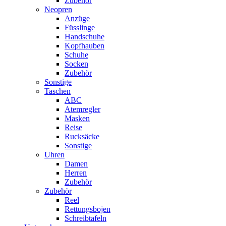
Zubehör
Neopren
Anzüge
Füsslinge
Handschuhe
Kopfhauben
Schuhe
Socken
Zubehör
Sonstige
Taschen
ABC
Atemregler
Masken
Reise
Rucksäcke
Sonstige
Uhren
Damen
Herren
Zubehör
Zubehör
Reel
Rettungsbojen
Schreibtafeln