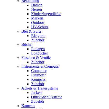
Bekleidung
Damen
Herren
Kinder/Jugendliche
Marken
Outdoor
UV-Schutz
Blei & Gurte
Bleigurte
Zubehör
Bücher
Einlagen
Logbücher
Flaschen & Ventile
Zubehör
Instrumente & Computer
Computer
Finimeter
Kompass
Zubehör
Jackets & Tragesysteme
Jackets
QuickSnap Systeme
Zubehör
Kameras