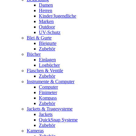
Damen
Herren
Kinder/Jugendliche
Marken
Outdoor
UV-Schutz
Blei & Gurte
Bleigurte
Zubehör
Bücher
Einlagen
Logbücher
Flaschen & Ventile
Zubehör
Instrumente & Computer
Computer
Finimeter
Kompass
Zubehör
Jackets & Tragesysteme
Jackets
QuickSnap Systeme
Zubehör
Kameras