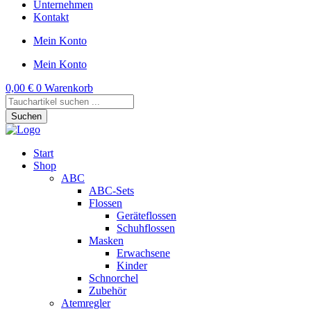
Unternehmen
Kontakt
Mein Konto
Mein Konto
0,00
€
0
Warenkorb
Products
search
Suchen
Start
Shop
ABC
ABC-Sets
Flossen
Geräteflossen
Schuhflossen
Masken
Erwachsene
Kinder
Schnorchel
Zubehör
Atemregler