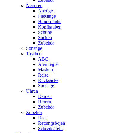
Zubehör
Neopren
Anzüge
Füsslinge
Handschuhe
Kopfhauben
Schuhe
Socken
Zubehör
Sonstige
Taschen
ABC
Atemregler
Masken
Reise
Rucksäcke
Sonstige
Uhren
Damen
Herren
Zubehör
Zubehör
Reel
Rettungsbojen
Schreibtafeln