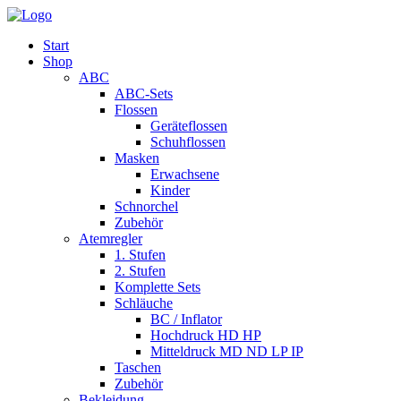
Start
Shop
ABC
ABC-Sets
Flossen
Geräteflossen
Schuhflossen
Masken
Erwachsene
Kinder
Schnorchel
Zubehör
Atemregler
1. Stufen
2. Stufen
Komplette Sets
Schläuche
BC / Inflator
Hochdruck HD HP
Mitteldruck MD ND LP IP
Taschen
Zubehör
Bekleidung