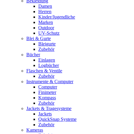
Bekleidung
Damen
Herren
Kinder/Jugendliche
Marken
Outdoor
UV-Schutz
Blei & Gurte
Bleigurte
Zubehör
Bücher
Einlagen
Logbücher
Flaschen & Ventile
Zubehör
Instrumente & Computer
Computer
Finimeter
Kompass
Zubehör
Jackets & Tragesysteme
Jackets
QuickSnap Systeme
Zubehör
Kameras