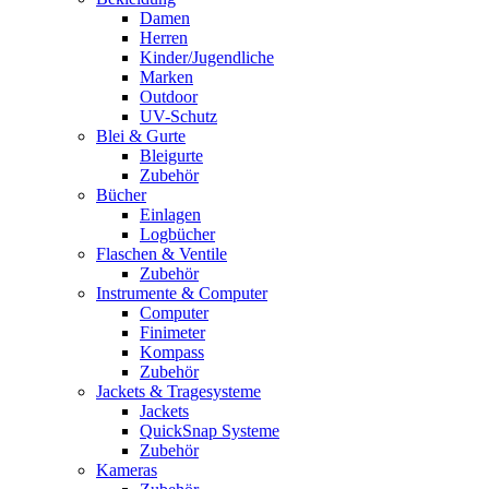
Damen
Herren
Kinder/Jugendliche
Marken
Outdoor
UV-Schutz
Blei & Gurte
Bleigurte
Zubehör
Bücher
Einlagen
Logbücher
Flaschen & Ventile
Zubehör
Instrumente & Computer
Computer
Finimeter
Kompass
Zubehör
Jackets & Tragesysteme
Jackets
QuickSnap Systeme
Zubehör
Kameras