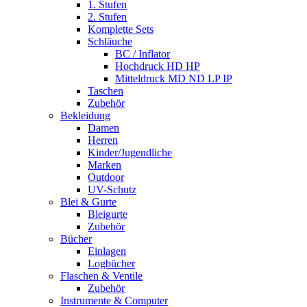
1. Stufen
2. Stufen
Komplette Sets
Schläuche
BC / Inflator
Hochdruck HD HP
Mitteldruck MD ND LP IP
Taschen
Zubehör
Bekleidung
Damen
Herren
Kinder/Jugendliche
Marken
Outdoor
UV-Schutz
Blei & Gurte
Bleigurte
Zubehör
Bücher
Einlagen
Logbücher
Flaschen & Ventile
Zubehör
Instrumente & Computer