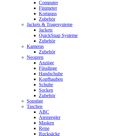
Computer
Finimeter
Kompass
Zubehör
Jackets & Tragesysteme
Jackets
QuickSnap Systeme
Zubehör
Kameras
Zubehör
Neopren
Anzüge
Füsslinge
Handschuhe
Kopfhauben
Schuhe
Socken
Zubehör
Sonstige
Taschen
ABC
Atemregler
Masken
Reise
Rucksäcke