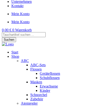
Unternehmen
Kontakt
Mein Konto
Mein Konto
0,00
€
0
Warenkorb
Products
search
Suchen
Start
Shop
ABC
ABC-Sets
Flossen
Geräteflossen
Schuhflossen
Masken
Erwachsene
Kinder
Schnorchel
Zubehör
Atemregler