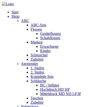
Start
Shop
ABC
ABC-Sets
Flossen
Geräteflossen
Schuhflossen
Masken
Erwachsene
Kinder
Schnorchel
Zubehör
Atemregler
1. Stufen
2. Stufen
Komplette Sets
Schläuche
BC / Inflator
Hochdruck HD HP
Mitteldruck MD ND LP IP
Taschen
Zubehör
Bekleidung