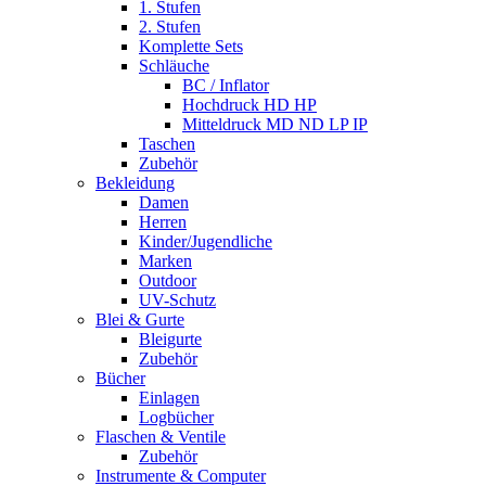
1. Stufen
2. Stufen
Komplette Sets
Schläuche
BC / Inflator
Hochdruck HD HP
Mitteldruck MD ND LP IP
Taschen
Zubehör
Bekleidung
Damen
Herren
Kinder/Jugendliche
Marken
Outdoor
UV-Schutz
Blei & Gurte
Bleigurte
Zubehör
Bücher
Einlagen
Logbücher
Flaschen & Ventile
Zubehör
Instrumente & Computer