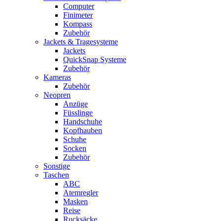
Computer
Finimeter
Kompass
Zubehör
Jackets & Tragesysteme
Jackets
QuickSnap Systeme
Zubehör
Kameras
Zubehör
Neopren
Anzüge
Füsslinge
Handschuhe
Kopfhauben
Schuhe
Socken
Zubehör
Sonstige
Taschen
ABC
Atemregler
Masken
Reise
Rucksäcke