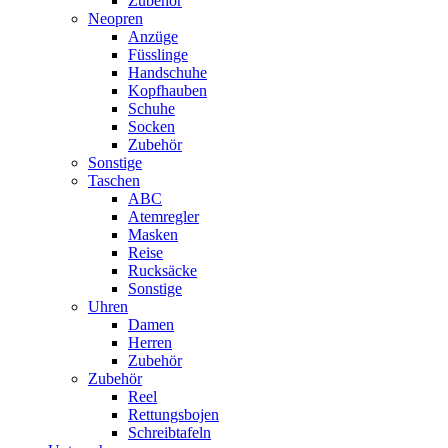
Zubehör
Neopren
Anzüge
Füsslinge
Handschuhe
Kopfhauben
Schuhe
Socken
Zubehör
Sonstige
Taschen
ABC
Atemregler
Masken
Reise
Rucksäcke
Sonstige
Uhren
Damen
Herren
Zubehör
Zubehör
Reel
Rettungsbojen
Schreibtafeln