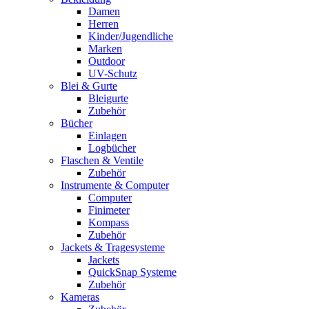
Damen
Herren
Kinder/Jugendliche
Marken
Outdoor
UV-Schutz
Blei & Gurte
Bleigurte
Zubehör
Bücher
Einlagen
Logbücher
Flaschen & Ventile
Zubehör
Instrumente & Computer
Computer
Finimeter
Kompass
Zubehör
Jackets & Tragesysteme
Jackets
QuickSnap Systeme
Zubehör
Kameras