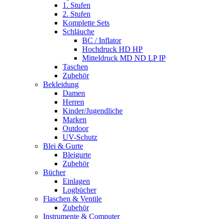
1. Stufen
2. Stufen
Komplette Sets
Schläuche
BC / Inflator
Hochdruck HD HP
Mitteldruck MD ND LP IP
Taschen
Zubehör
Bekleidung
Damen
Herren
Kinder/Jugendliche
Marken
Outdoor
UV-Schutz
Blei & Gurte
Bleigurte
Zubehör
Bücher
Einlagen
Logbücher
Flaschen & Ventile
Zubehör
Instrumente & Computer