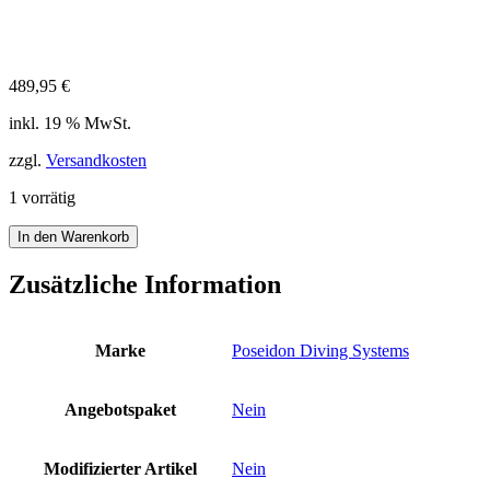
489,95
€
inkl. 19 % MwSt.
zzgl.
Versandkosten
1 vorrätig
Poseidon
In den Warenkorb
TaucherUhr
Professional
Zusätzliche Information
500
m
gelb
Marke
Poseidon Diving Systems
Saphir
Datum
Stainless
Angebotspaket
Nein
Neopren
22
mm
Modifizierter Artikel
Nein
Menge