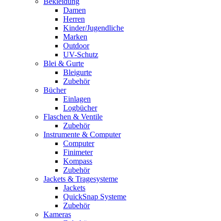
Bekleidung
Damen
Herren
Kinder/Jugendliche
Marken
Outdoor
UV-Schutz
Blei & Gurte
Bleigurte
Zubehör
Bücher
Einlagen
Logbücher
Flaschen & Ventile
Zubehör
Instrumente & Computer
Computer
Finimeter
Kompass
Zubehör
Jackets & Tragesysteme
Jackets
QuickSnap Systeme
Zubehör
Kameras