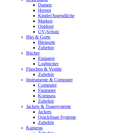
Damen
Herren
Kinder/Jugendliche
Marken
Outdoor
UV-Schutz
Blei & Gurte
Bleigurte
Zubehör
Bücher
Einlagen
Logbücher
Flaschen & Ventile
Zubehör
Instrumente & Computer
Computer
Finimeter
Kompass
Zubehör
Jackets & Tragesysteme
Jackets
QuickSnap Systeme
Zubehör
Kameras