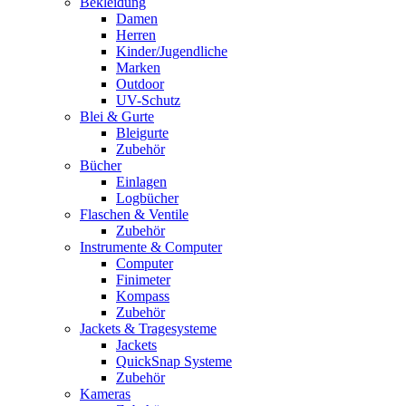
Bekleidung
Damen
Herren
Kinder/Jugendliche
Marken
Outdoor
UV-Schutz
Blei & Gurte
Bleigurte
Zubehör
Bücher
Einlagen
Logbücher
Flaschen & Ventile
Zubehör
Instrumente & Computer
Computer
Finimeter
Kompass
Zubehör
Jackets & Tragesysteme
Jackets
QuickSnap Systeme
Zubehör
Kameras