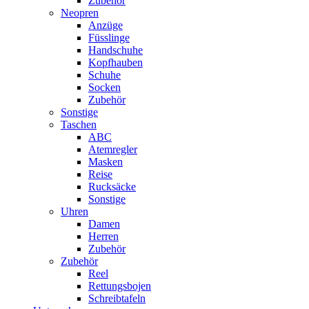
Zubehör
Neopren
Anzüge
Füsslinge
Handschuhe
Kopfhauben
Schuhe
Socken
Zubehör
Sonstige
Taschen
ABC
Atemregler
Masken
Reise
Rucksäcke
Sonstige
Uhren
Damen
Herren
Zubehör
Zubehör
Reel
Rettungsbojen
Schreibtafeln