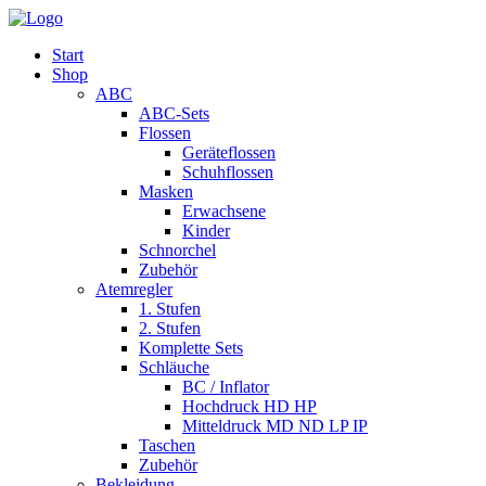
Start
Shop
ABC
ABC-Sets
Flossen
Geräteflossen
Schuhflossen
Masken
Erwachsene
Kinder
Schnorchel
Zubehör
Atemregler
1. Stufen
2. Stufen
Komplette Sets
Schläuche
BC / Inflator
Hochdruck HD HP
Mitteldruck MD ND LP IP
Taschen
Zubehör
Bekleidung