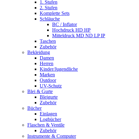
1. Stufen
2. Stufen
Komplette Sets
Schläuche
BC / Inflator
Hochdruck HD HP
Mitteldruck MD ND LP IP
Taschen
Zubehör
Bekleidung
Damen
Herren
Kinder/Jugendliche
Marken
Outdoor
UV-Schutz
Blei & Gurte
Bleigurte
Zubehör
Bücher
Einlagen
Logbücher
Flaschen & Ventile
Zubehör
Instrumente & Computer