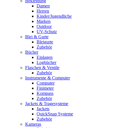
Bekleidung
Damen
Herren
Kinder/Jugendliche
Marken
Outdoor
UV-Schutz
Blei & Gurte
Bleigurte
Zubehör
Bücher
Einlagen
Logbücher
Flaschen & Ventile
Zubehör
Instrumente & Computer
Computer
Finimeter
Kompass
Zubehör
Jackets & Tragesysteme
Jackets
QuickSnap Systeme
Zubehör
Kameras