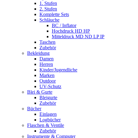
1. Stufen
2. Stufen
Komplette Sets
Schläuche
BC / Inflator
Hochdruck HD HP
Mitteldruck MD ND LP IP
Taschen
Zubehör
Bekleidung
Damen
Herren
Kinder/Jugendliche
Marken
Outdoor
UV-Schutz
Blei & Gurte
Bleigurte
Zubehör
Bücher
Einlagen
Logbücher
Flaschen & Ventile
Zubehör
Instrumente & Computer