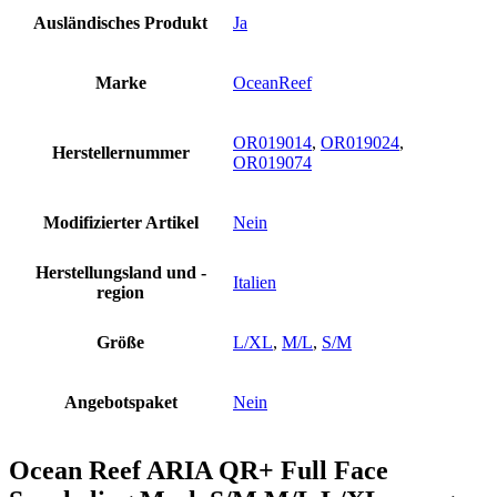
Ausländisches Produkt
Ja
Marke
OceanReef
OR019014
,
OR019024
,
Herstellernummer
OR019074
Modifizierter Artikel
Nein
Herstellungsland und -
Italien
region
Größe
L/XL
,
M/L
,
S/M
Angebotspaket
Nein
Ocean Reef ARIA QR+ Full Face