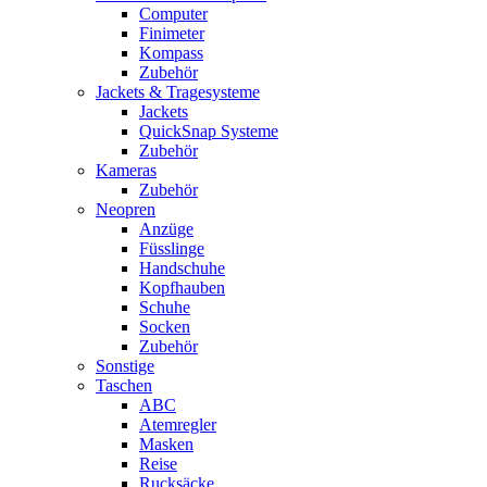
Computer
Finimeter
Kompass
Zubehör
Jackets & Tragesysteme
Jackets
QuickSnap Systeme
Zubehör
Kameras
Zubehör
Neopren
Anzüge
Füsslinge
Handschuhe
Kopfhauben
Schuhe
Socken
Zubehör
Sonstige
Taschen
ABC
Atemregler
Masken
Reise
Rucksäcke