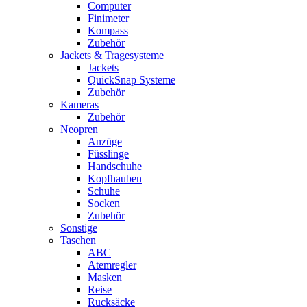
Computer
Finimeter
Kompass
Zubehör
Jackets & Tragesysteme
Jackets
QuickSnap Systeme
Zubehör
Kameras
Zubehör
Neopren
Anzüge
Füsslinge
Handschuhe
Kopfhauben
Schuhe
Socken
Zubehör
Sonstige
Taschen
ABC
Atemregler
Masken
Reise
Rucksäcke