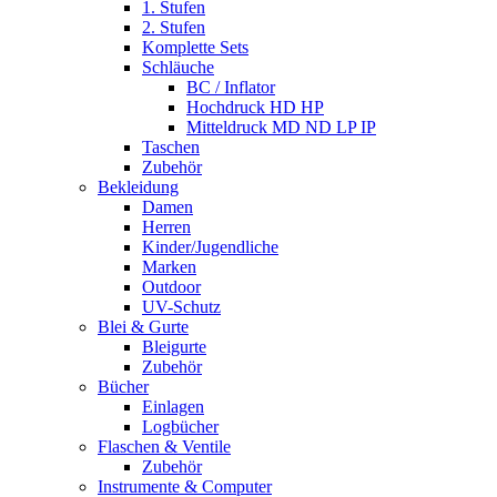
1. Stufen
2. Stufen
Komplette Sets
Schläuche
BC / Inflator
Hochdruck HD HP
Mitteldruck MD ND LP IP
Taschen
Zubehör
Bekleidung
Damen
Herren
Kinder/Jugendliche
Marken
Outdoor
UV-Schutz
Blei & Gurte
Bleigurte
Zubehör
Bücher
Einlagen
Logbücher
Flaschen & Ventile
Zubehör
Instrumente & Computer