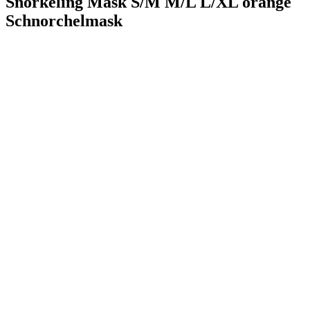
Snorkeling Mask S/M M/L L/XL orange
Schnorchelmask