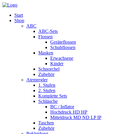
Start
Shop
ABC
ABC-Sets
Flossen
Geräteflossen
Schuhflossen
Masken
Erwachsene
Kinder
Schnorchel
Zubehör
Atemregler
1. Stufen
2. Stufen
Komplette Sets
Schläuche
BC / Inflator
Hochdruck HD HP
Mitteldruck MD ND LP IP
Taschen
Zubehör
Bekleidung