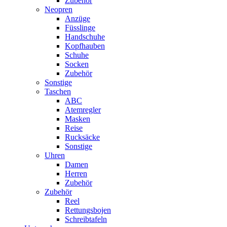
Zubehör
Neopren
Anzüge
Füsslinge
Handschuhe
Kopfhauben
Schuhe
Socken
Zubehör
Sonstige
Taschen
ABC
Atemregler
Masken
Reise
Rucksäcke
Sonstige
Uhren
Damen
Herren
Zubehör
Zubehör
Reel
Rettungsbojen
Schreibtafeln