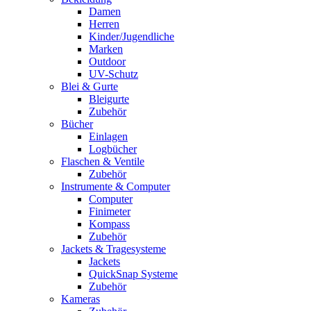
Damen
Herren
Kinder/Jugendliche
Marken
Outdoor
UV-Schutz
Blei & Gurte
Bleigurte
Zubehör
Bücher
Einlagen
Logbücher
Flaschen & Ventile
Zubehör
Instrumente & Computer
Computer
Finimeter
Kompass
Zubehör
Jackets & Tragesysteme
Jackets
QuickSnap Systeme
Zubehör
Kameras