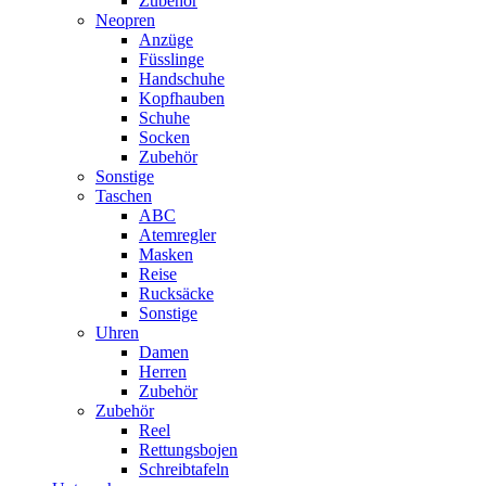
Zubehör
Neopren
Anzüge
Füsslinge
Handschuhe
Kopfhauben
Schuhe
Socken
Zubehör
Sonstige
Taschen
ABC
Atemregler
Masken
Reise
Rucksäcke
Sonstige
Uhren
Damen
Herren
Zubehör
Zubehör
Reel
Rettungsbojen
Schreibtafeln