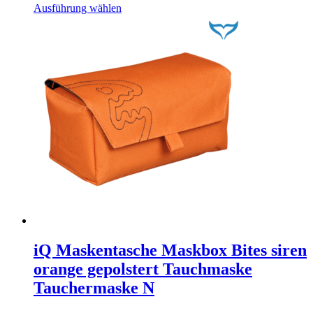
Dieses
Ausführung wählen
Produkt
weist
mehrere
Varianten
auf.
Die
Optionen
können
auf
der
Produktseite
gewählt
werden
iQ Maskentasche Maskbox Bites siren
orange gepolstert Tauchmaske
Tauchermaske N