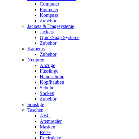
Computer
Finimeter
Kompass
Zubehör
Jackets & Tragesysteme
Jackets
QuickSnap Systeme
Zubehör
Kameras
Zubehör
Neopren
Anzüge
Füsslinge
Handschuhe
Kopfhauben
Schuhe
Socken
Zubehör
Sonstige
Taschen
ABC
Atemregler
Masken
Reise
Rucksäcke