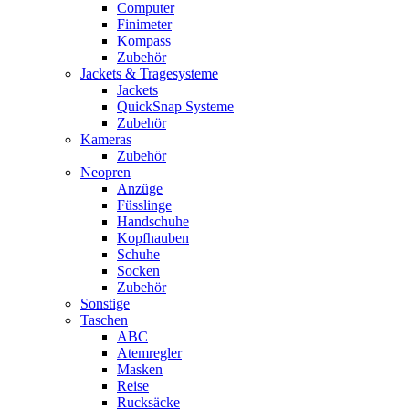
Computer
Finimeter
Kompass
Zubehör
Jackets & Tragesysteme
Jackets
QuickSnap Systeme
Zubehör
Kameras
Zubehör
Neopren
Anzüge
Füsslinge
Handschuhe
Kopfhauben
Schuhe
Socken
Zubehör
Sonstige
Taschen
ABC
Atemregler
Masken
Reise
Rucksäcke