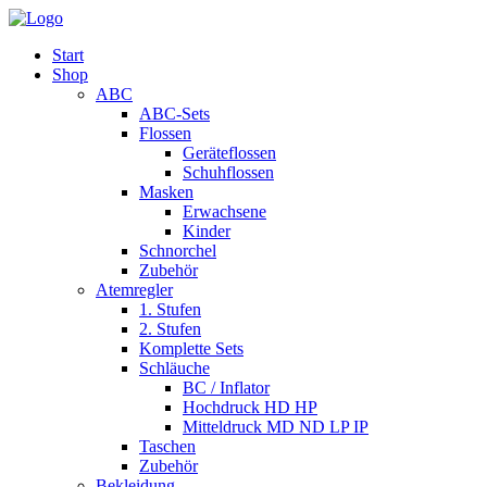
Start
Shop
ABC
ABC-Sets
Flossen
Geräteflossen
Schuhflossen
Masken
Erwachsene
Kinder
Schnorchel
Zubehör
Atemregler
1. Stufen
2. Stufen
Komplette Sets
Schläuche
BC / Inflator
Hochdruck HD HP
Mitteldruck MD ND LP IP
Taschen
Zubehör
Bekleidung