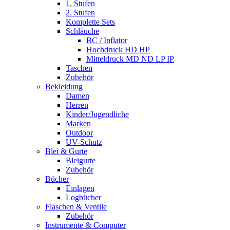
1. Stufen
2. Stufen
Komplette Sets
Schläuche
BC / Inflator
Hochdruck HD HP
Mitteldruck MD ND LP IP
Taschen
Zubehör
Bekleidung
Damen
Herren
Kinder/Jugendliche
Marken
Outdoor
UV-Schutz
Blei & Gurte
Bleigurte
Zubehör
Bücher
Einlagen
Logbücher
Flaschen & Ventile
Zubehör
Instrumente & Computer