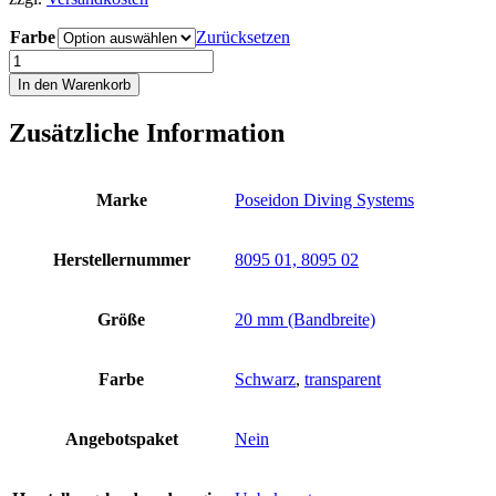
Farbe
Zurücksetzen
Maskenband
Tauchmaske
In den Warenkorb
transparent
schwarz
Zusätzliche Information
Silikon
Band
20
mm
Marke
Poseidon Diving Systems
Schnallen
Poseidon
Menge
Herstellernummer
8095 01, 8095 02
Größe
20 mm (Bandbreite)
Farbe
Schwarz
,
transparent
Angebotspaket
Nein