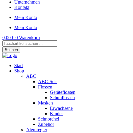
Unternehmen
Kontakt
Mein Konto
Mein Konto
0,00
€
0
Warenkorb
Products
search
Suchen
Start
Shop
ABC
ABC-Sets
Flossen
Geräteflossen
Schuhflossen
Masken
Erwachsene
Kinder
Schnorchel
Zubehör
Atemregler