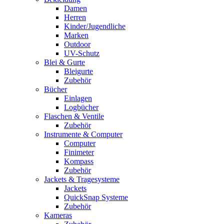
Damen
Herren
Kinder/Jugendliche
Marken
Outdoor
UV-Schutz
Blei & Gurte
Bleigurte
Zubehör
Bücher
Einlagen
Logbücher
Flaschen & Ventile
Zubehör
Instrumente & Computer
Computer
Finimeter
Kompass
Zubehör
Jackets & Tragesysteme
Jackets
QuickSnap Systeme
Zubehör
Kameras