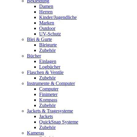
Bekleidung
Damen
Herren
Kinder/Jugendliche
Marken
Outdoor
UV-Schutz
Blei & Gurte
Bleigurte
Zubehör
Bücher
Einlagen
Logbücher
Flaschen & Ventile
Zubehör
Instrumente & Computer
Computer
Finimeter
Kompass
Zubehör
Jackets & Tragesysteme
Jackets
QuickSnap Systeme
Zubehör
Kameras