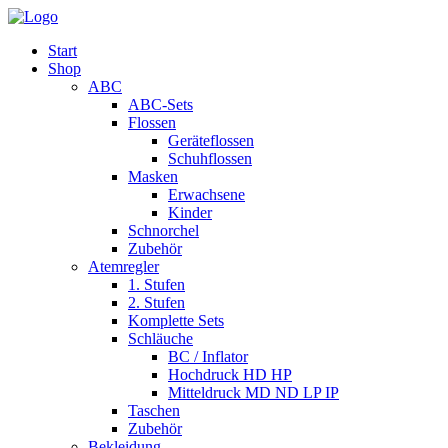
Start
Shop
ABC
ABC-Sets
Flossen
Geräteflossen
Schuhflossen
Masken
Erwachsene
Kinder
Schnorchel
Zubehör
Atemregler
1. Stufen
2. Stufen
Komplette Sets
Schläuche
BC / Inflator
Hochdruck HD HP
Mitteldruck MD ND LP IP
Taschen
Zubehör
Bekleidung