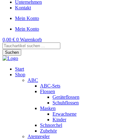
Unternehmen
Kontakt
Mein Konto
Mein Konto
0,00
€
0
Warenkorb
Products
search
Suchen
Start
Shop
ABC
ABC-Sets
Flossen
Geräteflossen
Schuhflossen
Masken
Erwachsene
Kinder
Schnorchel
Zubehör
Atemregler