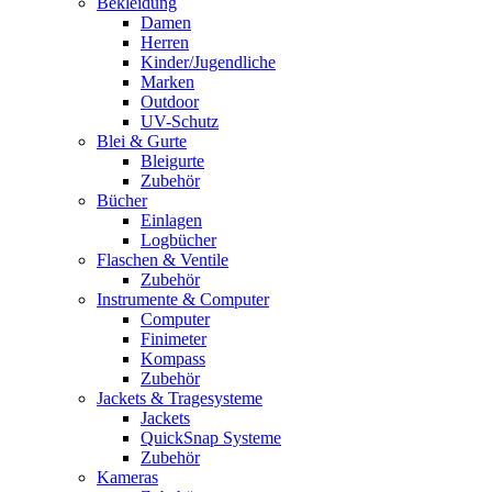
Bekleidung
Damen
Herren
Kinder/Jugendliche
Marken
Outdoor
UV-Schutz
Blei & Gurte
Bleigurte
Zubehör
Bücher
Einlagen
Logbücher
Flaschen & Ventile
Zubehör
Instrumente & Computer
Computer
Finimeter
Kompass
Zubehör
Jackets & Tragesysteme
Jackets
QuickSnap Systeme
Zubehör
Kameras