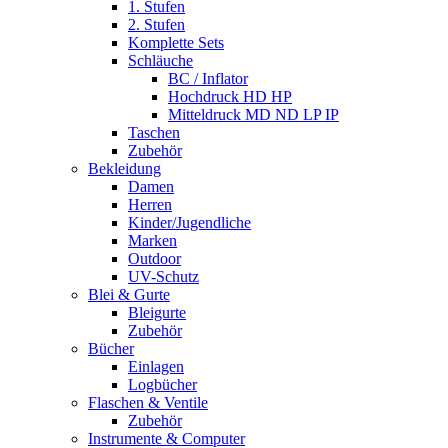
1. Stufen
2. Stufen
Komplette Sets
Schläuche
BC / Inflator
Hochdruck HD HP
Mitteldruck MD ND LP IP
Taschen
Zubehör
Bekleidung
Damen
Herren
Kinder/Jugendliche
Marken
Outdoor
UV-Schutz
Blei & Gurte
Bleigurte
Zubehör
Bücher
Einlagen
Logbücher
Flaschen & Ventile
Zubehör
Instrumente & Computer