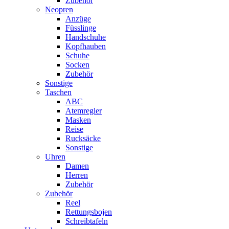
Zubehör
Neopren
Anzüge
Füsslinge
Handschuhe
Kopfhauben
Schuhe
Socken
Zubehör
Sonstige
Taschen
ABC
Atemregler
Masken
Reise
Rucksäcke
Sonstige
Uhren
Damen
Herren
Zubehör
Zubehör
Reel
Rettungsbojen
Schreibtafeln