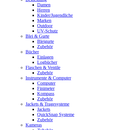
Damen
Herren
Kinder/Jugendliche
Marken
Outdoor
UV-Schutz
Blei & Gurte
Bleigurte
Zubehör
Bücher
Einlagen
Logbücher
Flaschen & Ventile
Zubehör
Instrumente & Computer
Computer
Finimeter
Kompass
Zubehör
Jackets & Tragesysteme
Jackets
QuickSnap Systeme
Zubehör
Kameras