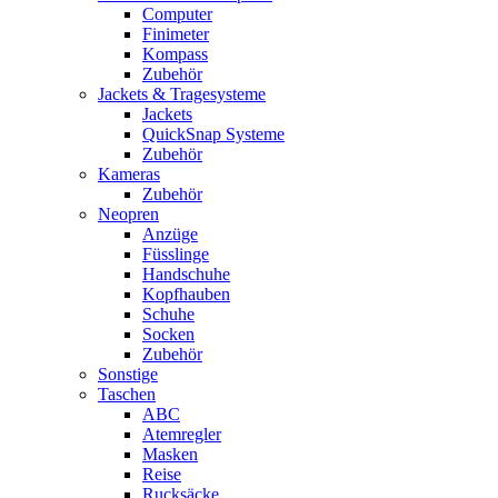
Computer
Finimeter
Kompass
Zubehör
Jackets & Tragesysteme
Jackets
QuickSnap Systeme
Zubehör
Kameras
Zubehör
Neopren
Anzüge
Füsslinge
Handschuhe
Kopfhauben
Schuhe
Socken
Zubehör
Sonstige
Taschen
ABC
Atemregler
Masken
Reise
Rucksäcke