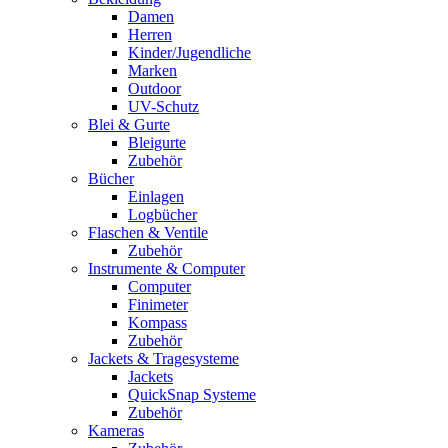
Damen
Herren
Kinder/Jugendliche
Marken
Outdoor
UV-Schutz
Blei & Gurte
Bleigurte
Zubehör
Bücher
Einlagen
Logbücher
Flaschen & Ventile
Zubehör
Instrumente & Computer
Computer
Finimeter
Kompass
Zubehör
Jackets & Tragesysteme
Jackets
QuickSnap Systeme
Zubehör
Kameras