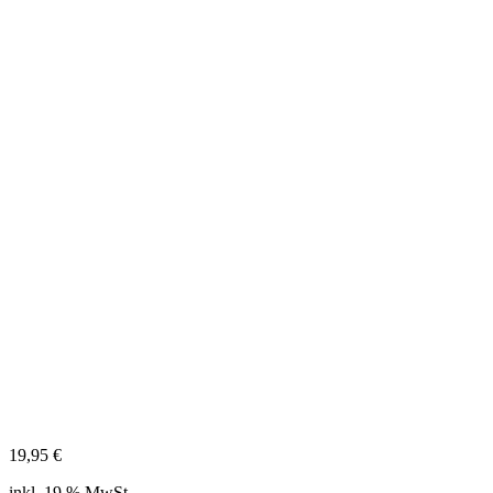
19,95
€
inkl. 19 % MwSt.