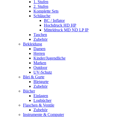
1. Stufen
2. Stufen
Komplette Sets
Schläuche
BC / Inflator
Hochdruck HD HP
Mitteldruck MD ND LP IP
Taschen
Zubehör
Bekleidung
Damen
Herren
Kinder/Jugendliche
Marken
Outdoor
UV-Schutz
Blei & Gurte
Bleigurte
Zubehör
Bücher
Einlagen
Logbücher
Flaschen & Ventile
Zubehör
Instrumente & Computer