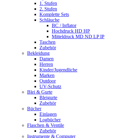
1. Stufen
2. Stufen
Komplette Sets
Schläuche
BC / Inflator
Hochdruck HD HP
Mitteldruck MD ND LP IP
Taschen
Zubehör
Bekleidung
Damen
Herren
Kinder/Jugendliche
Marken
Outdoor
UV-Schutz
Blei & Gurte
Bleigurte
Zubehör
Bücher
Einlagen
Logbücher
Flaschen & Ventile
Zubehör
Instrumente & Computer