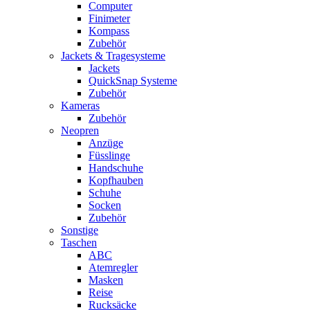
Computer
Finimeter
Kompass
Zubehör
Jackets & Tragesysteme
Jackets
QuickSnap Systeme
Zubehör
Kameras
Zubehör
Neopren
Anzüge
Füsslinge
Handschuhe
Kopfhauben
Schuhe
Socken
Zubehör
Sonstige
Taschen
ABC
Atemregler
Masken
Reise
Rucksäcke