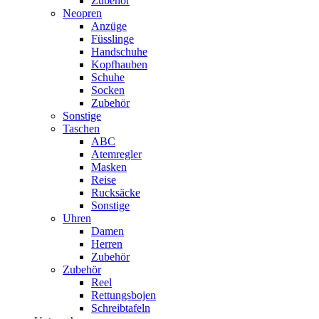
Zubehör
Neopren
Anzüge
Füsslinge
Handschuhe
Kopfhauben
Schuhe
Socken
Zubehör
Sonstige
Taschen
ABC
Atemregler
Masken
Reise
Rucksäcke
Sonstige
Uhren
Damen
Herren
Zubehör
Zubehör
Reel
Rettungsbojen
Schreibtafeln