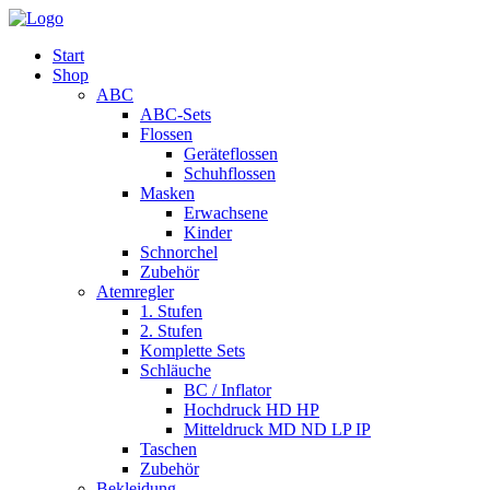
Start
Shop
ABC
ABC-Sets
Flossen
Geräteflossen
Schuhflossen
Masken
Erwachsene
Kinder
Schnorchel
Zubehör
Atemregler
1. Stufen
2. Stufen
Komplette Sets
Schläuche
BC / Inflator
Hochdruck HD HP
Mitteldruck MD ND LP IP
Taschen
Zubehör
Bekleidung