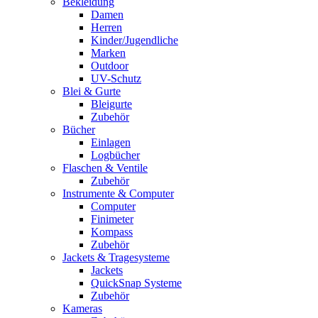
Bekleidung
Damen
Herren
Kinder/Jugendliche
Marken
Outdoor
UV-Schutz
Blei & Gurte
Bleigurte
Zubehör
Bücher
Einlagen
Logbücher
Flaschen & Ventile
Zubehör
Instrumente & Computer
Computer
Finimeter
Kompass
Zubehör
Jackets & Tragesysteme
Jackets
QuickSnap Systeme
Zubehör
Kameras