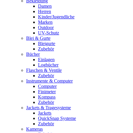
Bekleidung
Damen
Herren
Kinder/Jugendliche
Marken
Outdoor
UV-Schutz
Blei & Gurte
Bleigurte
Zubehör
Bücher
Einlagen
Logbücher
Flaschen & Ventile
Zubehör
Instrumente & Computer
Computer
Finimeter
Kompass
Zubehör
Jackets & Tragesysteme
Jackets
QuickSnap Systeme
Zubehör
Kameras