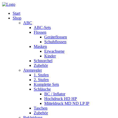
Start
Shop
ABC
ABC-Sets
Flossen
Geräteflossen
Schuhflossen
Masken
Erwachsene
Kinder
Schnorchel
Zubehör
Atemregler
1. Stufen
2. Stufen
Komplette Sets
Schläuche
BC / Inflator
Hochdruck HD HP
Mitteldruck MD ND LP IP
Taschen
Zubehör
Bekleidung