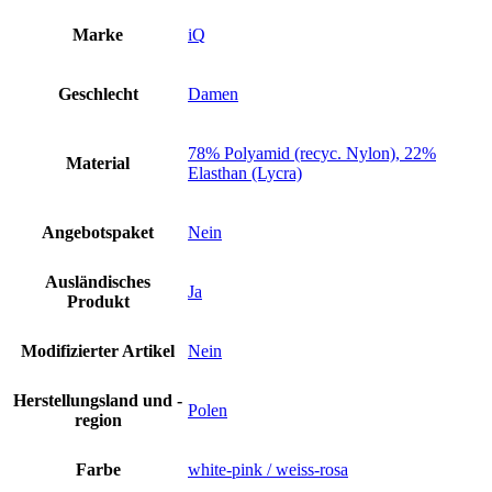
Ladies
Damen
Marke
iQ
XS
white
pink
Geschlecht
Damen
weiss
rosa
Woman
78% Polyamid (recyc. Nylon), 22%
Material
Neu
Elasthan (Lycra)
Menge
Angebotspaket
Nein
Ausländisches
Ja
Produkt
Modifizierter Artikel
Nein
Herstellungsland und -
Polen
region
Farbe
white-pink / weiss-rosa