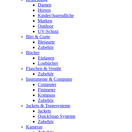
Damen
Herren
Kinder/Jugendliche
Marken
Outdoor
UV-Schutz
Blei & Gurte
Bleigurte
Zubehör
Bücher
Einlagen
Logbücher
Flaschen & Ventile
Zubehör
Instrumente & Computer
Computer
Finimeter
Kompass
Zubehör
Jackets & Tragesysteme
Jackets
QuickSnap Systeme
Zubehör
Kameras