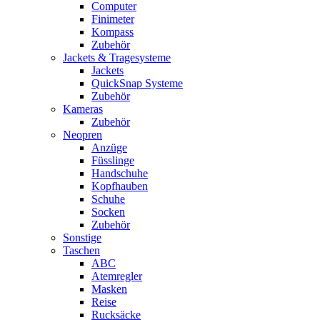
Computer
Finimeter
Kompass
Zubehör
Jackets & Tragesysteme
Jackets
QuickSnap Systeme
Zubehör
Kameras
Zubehör
Neopren
Anzüge
Füsslinge
Handschuhe
Kopfhauben
Schuhe
Socken
Zubehör
Sonstige
Taschen
ABC
Atemregler
Masken
Reise
Rucksäcke