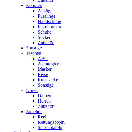
Zubehör
Neopren
Anzüge
Füsslinge
Handschuhe
Kopfhauben
Schuhe
Socken
Zubehör
Sonstige
Taschen
ABC
Atemregler
Masken
Reise
Rucksäcke
Sonstige
Uhren
Damen
Herren
Zubehör
Zubehör
Reel
Rettungsbojen
Schreibtafeln