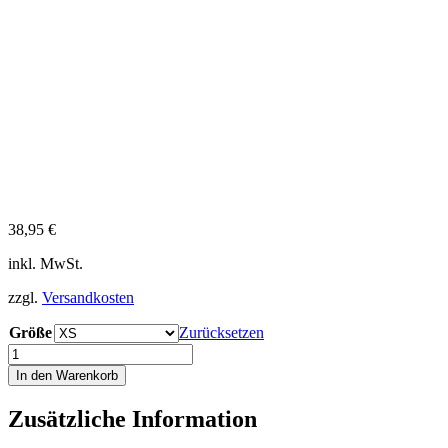
38,95
€
inkl. MwSt.
zzgl.
Versandkosten
Größe
Zurücksetzen
iQ
UV
In den Warenkorb
300
Shirt
Zusätzliche Information
Loose
Fit