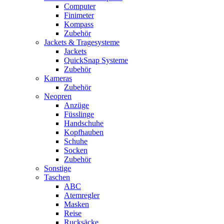
Computer
Finimeter
Kompass
Zubehör
Jackets & Tragesysteme
Jackets
QuickSnap Systeme
Zubehör
Kameras
Zubehör
Neopren
Anzüge
Füsslinge
Handschuhe
Kopfhauben
Schuhe
Socken
Zubehör
Sonstige
Taschen
ABC
Atemregler
Masken
Reise
Rucksäcke