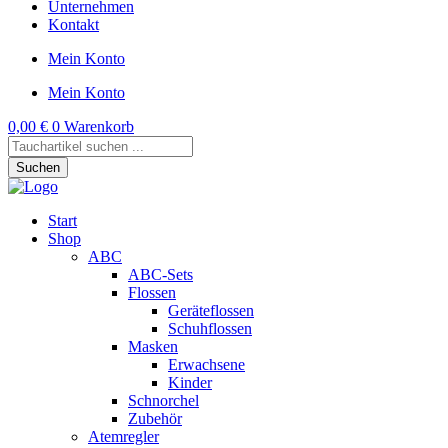
Unternehmen
Kontakt
Mein Konto
Mein Konto
0,00
€
0
Warenkorb
Products
search
Suchen
Start
Shop
ABC
ABC-Sets
Flossen
Geräteflossen
Schuhflossen
Masken
Erwachsene
Kinder
Schnorchel
Zubehör
Atemregler