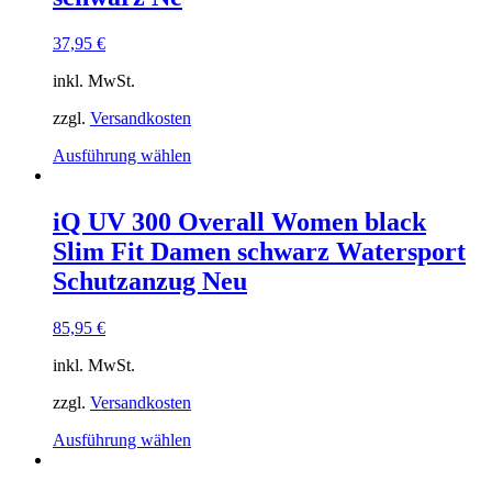
37,95
€
inkl. MwSt.
zzgl.
Versandkosten
Dieses
Ausführung wählen
Produkt
weist
mehrere
iQ UV 300 Overall Women black
Varianten
Slim Fit Damen schwarz Watersport
auf.
Die
Schutzanzug Neu
Optionen
können
85,95
€
auf
der
inkl. MwSt.
Produktseite
gewählt
zzgl.
Versandkosten
werden
Dieses
Ausführung wählen
Produkt
weist