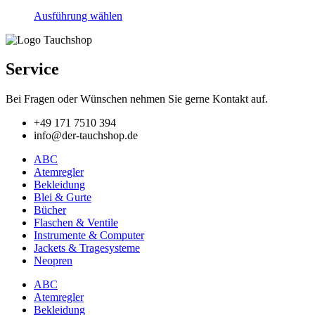
Dieses
Ausführung wählen
Produkt
weist
mehrere
Varianten
Service
auf.
Die
Bei Fragen oder Wünschen nehmen Sie gerne Kontakt auf.
Optionen
können
+49 171 7510 394
auf
info@der-tauchshop.de
der
Produktseite
ABC
gewählt
Atemregler
werden
Bekleidung
Blei & Gurte
Bücher
Flaschen & Ventile
Instrumente & Computer
Jackets & Tragesysteme
Neopren
ABC
Atemregler
Bekleidung