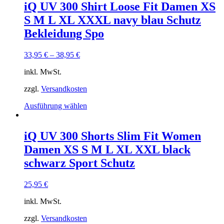
mehrere
iQ UV 300 Shirt Loose Fit Damen XS
Varianten
S M L XL XXXL navy blau Schutz
auf.
Die
Bekleidung Spo
Optionen
können
33,95
€
–
38,95
€
auf
der
inkl. MwSt.
Produktseite
gewählt
zzgl.
Versandkosten
werden
Dieses
Ausführung wählen
Produkt
weist
mehrere
iQ UV 300 Shorts Slim Fit Women
Varianten
Damen XS S M L XL XXL black
auf.
Die
schwarz Sport Schutz
Optionen
können
25,95
€
auf
der
inkl. MwSt.
Produktseite
gewählt
zzgl.
Versandkosten
werden