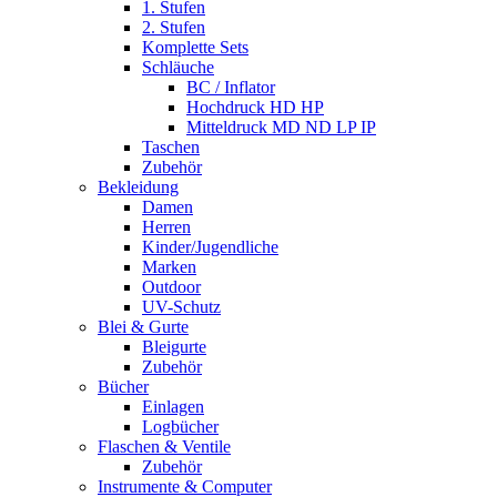
1. Stufen
2. Stufen
Komplette Sets
Schläuche
BC / Inflator
Hochdruck HD HP
Mitteldruck MD ND LP IP
Taschen
Zubehör
Bekleidung
Damen
Herren
Kinder/Jugendliche
Marken
Outdoor
UV-Schutz
Blei & Gurte
Bleigurte
Zubehör
Bücher
Einlagen
Logbücher
Flaschen & Ventile
Zubehör
Instrumente & Computer