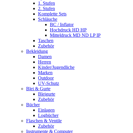
1. Stufen
2. Stufen
Komplette Sets
Schläuche
BC / Inflator
Hochdruck HD HP
Mitteldruck MD ND LP IP
Taschen
Zubehör
Bekleidung
Damen
Herren
Kinder/Jugendliche
Marken
Outdoor
UV-Schutz
Blei & Gurte
Bleigurte
Zubehör
Bücher
Einlagen
Logbücher
Flaschen & Ventile
Zubehör
Instrumente & Computer