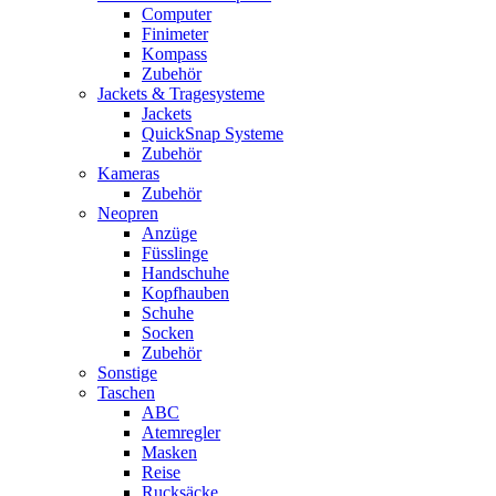
Computer
Finimeter
Kompass
Zubehör
Jackets & Tragesysteme
Jackets
QuickSnap Systeme
Zubehör
Kameras
Zubehör
Neopren
Anzüge
Füsslinge
Handschuhe
Kopfhauben
Schuhe
Socken
Zubehör
Sonstige
Taschen
ABC
Atemregler
Masken
Reise
Rucksäcke