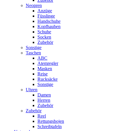
Zubehör
Neopren
Anzüge
Füsslinge
Handschuhe
Kopfhauben
Schuhe
Socken
Zubehör
Sonstige
Taschen
ABC
Atemregler
Masken
Reise
Rucksäcke
Sonstige
Uhren
Damen
Herren
Zubehör
Zubehör
Reel
Rettungsbojen
Schreibtafeln