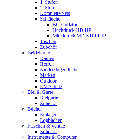
1. Stufen
2. Stufen
Komplette Sets
Schläuche
BC / Inflator
Hochdruck HD HP
Mitteldruck MD ND LP IP
Taschen
Zubehör
Bekleidung
Damen
Herren
Kinder/Jugendliche
Marken
Outdoor
UV-Schutz
Blei & Gurte
Bleigurte
Zubehör
Bücher
Einlagen
Logbücher
Flaschen & Ventile
Zubehör
Instrumente & Computer