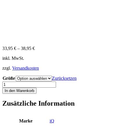
33,95
€
–
38,95
€
inkl. MwSt.
zzgl.
Versandkosten
Größe
Zurücksetzen
iQ
UV
In den Warenkorb
300
Shirt
Zusätzliche Information
Loose
Fit
Damen
XS
Marke
iQ
S