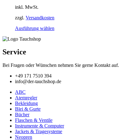
der
inkl. MwSt.
Produktseite
gewählt
zzgl.
Versandkosten
werden
Dieses
Ausführung wählen
Produkt
weist
mehrere
Varianten
Service
auf.
Die
Bei Fragen oder Wünschen nehmen Sie gerne Kontakt auf.
Optionen
können
+49 171 7510 394
auf
info@der-tauchshop.de
der
Produktseite
ABC
gewählt
Atemregler
werden
Bekleidung
Blei & Gurte
Bücher
Flaschen & Ventile
Instrumente & Computer
Jackets & Tragesysteme
Neopren