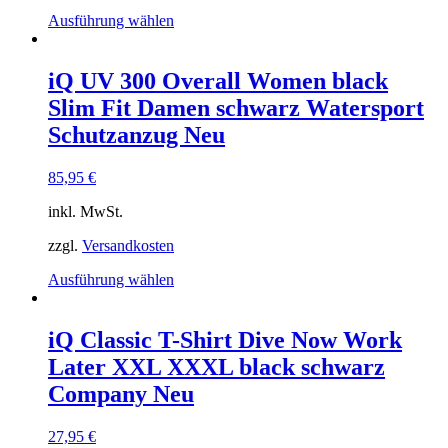
Dieses
Ausführung wählen
Produkt
weist
mehrere
iQ UV 300 Overall Women black
Varianten
Slim Fit Damen schwarz Watersport
auf.
Die
Schutzanzug Neu
Optionen
können
85,95
€
auf
der
inkl. MwSt.
Produktseite
gewählt
zzgl.
Versandkosten
werden
Dieses
Ausführung wählen
Produkt
weist
mehrere
iQ Classic T-Shirt Dive Now Work
Varianten
Later XXL XXXL black schwarz
auf.
Die
Company Neu
Optionen
können
27,95
€
auf