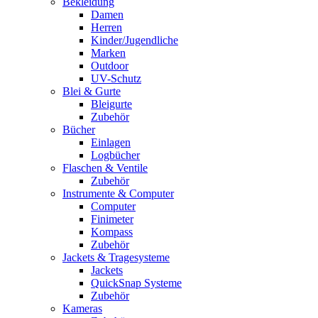
Bekleidung
Damen
Herren
Kinder/Jugendliche
Marken
Outdoor
UV-Schutz
Blei & Gurte
Bleigurte
Zubehör
Bücher
Einlagen
Logbücher
Flaschen & Ventile
Zubehör
Instrumente & Computer
Computer
Finimeter
Kompass
Zubehör
Jackets & Tragesysteme
Jackets
QuickSnap Systeme
Zubehör
Kameras