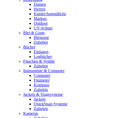
Damen
Herren
Kinder/Jugendliche
Marken
Outdoor
UV-Schutz
Blei & Gurte
Bleigurte
Zubehör
Bücher
Einlagen
Logbücher
Flaschen & Ventile
Zubehör
Instrumente & Computer
Computer
Finimeter
Kompass
Zubehör
Jackets & Tragesysteme
Jackets
QuickSnap Systeme
Zubehör
Kameras