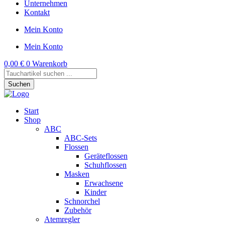
Unternehmen
Kontakt
Mein Konto
Mein Konto
0,00
€
0
Warenkorb
Products
search
Suchen
Start
Shop
ABC
ABC-Sets
Flossen
Geräteflossen
Schuhflossen
Masken
Erwachsene
Kinder
Schnorchel
Zubehör
Atemregler