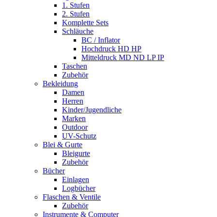
1. Stufen
2. Stufen
Komplette Sets
Schläuche
BC / Inflator
Hochdruck HD HP
Mitteldruck MD ND LP IP
Taschen
Zubehör
Bekleidung
Damen
Herren
Kinder/Jugendliche
Marken
Outdoor
UV-Schutz
Blei & Gurte
Bleigurte
Zubehör
Bücher
Einlagen
Logbücher
Flaschen & Ventile
Zubehör
Instrumente & Computer