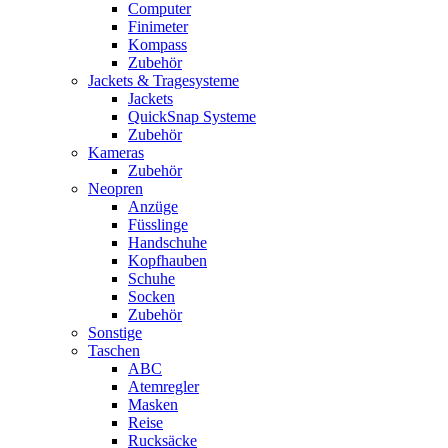
Computer
Finimeter
Kompass
Zubehör
Jackets & Tragesysteme
Jackets
QuickSnap Systeme
Zubehör
Kameras
Zubehör
Neopren
Anzüge
Füsslinge
Handschuhe
Kopfhauben
Schuhe
Socken
Zubehör
Sonstige
Taschen
ABC
Atemregler
Masken
Reise
Rucksäcke