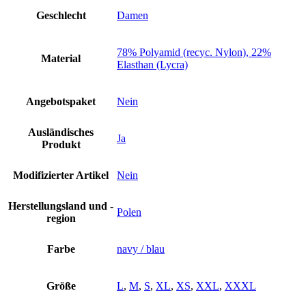
M
L
Geschlecht
Damen
XL
XXXL
navy
78% Polyamid (recyc. Nylon), 22%
Material
blau
Elasthan (Lycra)
Schutz
Bekleidung
Spo
Angebotspaket
Nein
Menge
Ausländisches
Ja
Produkt
Modifizierter Artikel
Nein
Herstellungsland und -
Polen
region
Farbe
navy / blau
Größe
L
,
M
,
S
,
XL
,
XS
,
XXL
,
XXXL