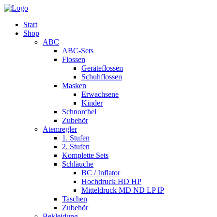
Start
Shop
ABC
ABC-Sets
Flossen
Geräteflossen
Schuhflossen
Masken
Erwachsene
Kinder
Schnorchel
Zubehör
Atemregler
1. Stufen
2. Stufen
Komplette Sets
Schläuche
BC / Inflator
Hochdruck HD HP
Mitteldruck MD ND LP IP
Taschen
Zubehör
Bekleidung