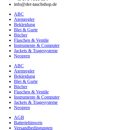
auf
info@der-tauchshop.de
der
Produktseite
ABC
gewählt
Atemregler
werden
Bekleidung
Blei & Gurte
Bücher
Flaschen & Ventile
Instrumente & Computer
Jackets & Tragesysteme
Neopren
ABC
Atemregler
Bekleidung
Blei & Gurte
Bücher
Flaschen & Ventile
Instrumente & Computer
Jackets & Tragesysteme
Neopren
AGB
Batteriehinweis
Versandbedingungen