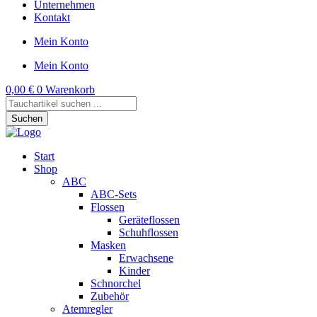
Unternehmen
Kontakt
Mein Konto
Mein Konto
0,00
€
0
Warenkorb
Products
search
Suchen
Start
Shop
ABC
ABC-Sets
Flossen
Geräteflossen
Schuhflossen
Masken
Erwachsene
Kinder
Schnorchel
Zubehör
Atemregler