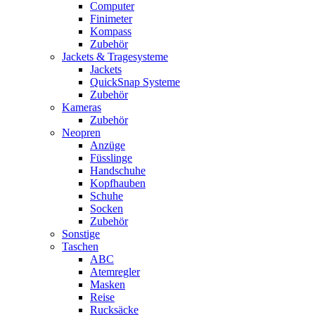
Computer
Finimeter
Kompass
Zubehör
Jackets & Tragesysteme
Jackets
QuickSnap Systeme
Zubehör
Kameras
Zubehör
Neopren
Anzüge
Füsslinge
Handschuhe
Kopfhauben
Schuhe
Socken
Zubehör
Sonstige
Taschen
ABC
Atemregler
Masken
Reise
Rucksäcke