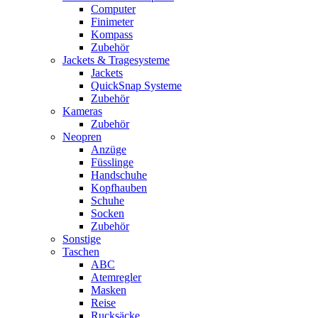
Computer
Finimeter
Kompass
Zubehör
Jackets & Tragesysteme
Jackets
QuickSnap Systeme
Zubehör
Kameras
Zubehör
Neopren
Anzüge
Füsslinge
Handschuhe
Kopfhauben
Schuhe
Socken
Zubehör
Sonstige
Taschen
ABC
Atemregler
Masken
Reise
Rucksäcke