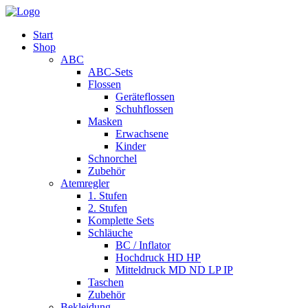
Start
Shop
ABC
ABC-Sets
Flossen
Geräteflossen
Schuhflossen
Masken
Erwachsene
Kinder
Schnorchel
Zubehör
Atemregler
1. Stufen
2. Stufen
Komplette Sets
Schläuche
BC / Inflator
Hochdruck HD HP
Mitteldruck MD ND LP IP
Taschen
Zubehör
Bekleidung