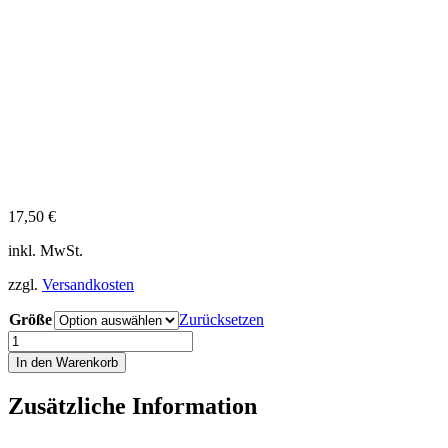
17,50
€
inkl. MwSt.
zzgl.
Versandkosten
Größe
Zurücksetzen
iQ
UV
In den Warenkorb
50+
Mund
Zusätzliche Information
Nase
Maske
weiss