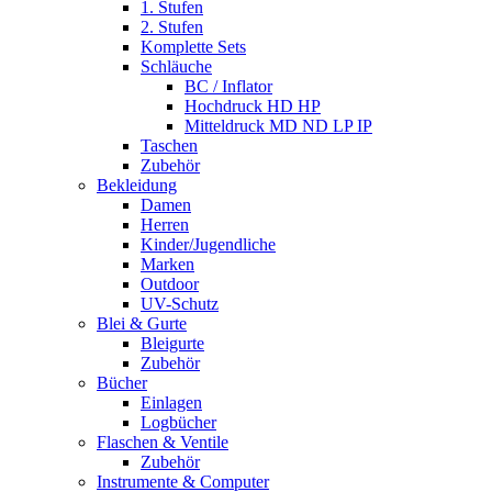
1. Stufen
2. Stufen
Komplette Sets
Schläuche
BC / Inflator
Hochdruck HD HP
Mitteldruck MD ND LP IP
Taschen
Zubehör
Bekleidung
Damen
Herren
Kinder/Jugendliche
Marken
Outdoor
UV-Schutz
Blei & Gurte
Bleigurte
Zubehör
Bücher
Einlagen
Logbücher
Flaschen & Ventile
Zubehör
Instrumente & Computer