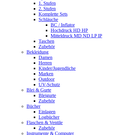
1. Stufen
2. Stufen
Komplette Sets
Schläuche
BC / Inflator
Hochdruck HD HP
Mitteldruck MD ND LP IP
Taschen
Zubehör
Bekleidung
Damen
Herren
Kinder/Jugendliche
Marken
Outdoor
UV-Schutz
Blei & Gurte
Bleigurte
Zubehör
Bücher
Einlagen
Logbücher
Flaschen & Ventile
Zubehör
Instrumente & Computer