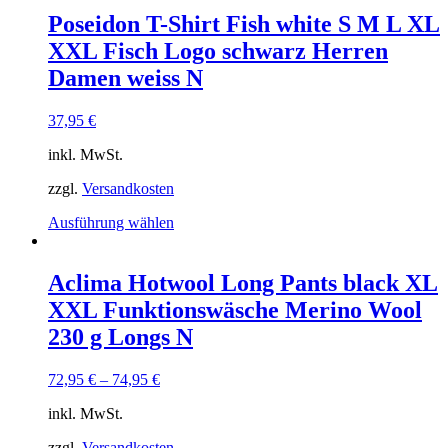
mehrere
Poseidon T-Shirt Fish white S M L XL
Varianten
XXL Fisch Logo schwarz Herren
auf.
Die
Damen weiss N
Optionen
können
37,95
€
auf
der
inkl. MwSt.
Produktseite
gewählt
zzgl.
Versandkosten
werden
Dieses
Ausführung wählen
Produkt
weist
mehrere
Aclima Hotwool Long Pants black XL
Varianten
XXL Funktionswäsche Merino Wool
auf.
Die
230 g Longs N
Optionen
können
72,95
€
–
74,95
€
auf
der
inkl. MwSt.
Produktseite
gewählt
zzgl.
Versandkosten