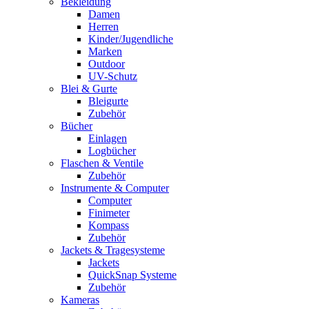
Bekleidung
Damen
Herren
Kinder/Jugendliche
Marken
Outdoor
UV-Schutz
Blei & Gurte
Bleigurte
Zubehör
Bücher
Einlagen
Logbücher
Flaschen & Ventile
Zubehör
Instrumente & Computer
Computer
Finimeter
Kompass
Zubehör
Jackets & Tragesysteme
Jackets
QuickSnap Systeme
Zubehör
Kameras