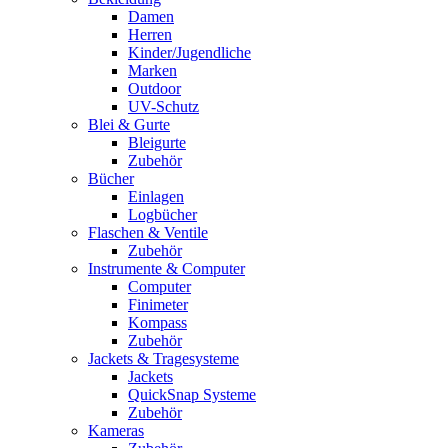
Damen
Herren
Kinder/Jugendliche
Marken
Outdoor
UV-Schutz
Blei & Gurte
Bleigurte
Zubehör
Bücher
Einlagen
Logbücher
Flaschen & Ventile
Zubehör
Instrumente & Computer
Computer
Finimeter
Kompass
Zubehör
Jackets & Tragesysteme
Jackets
QuickSnap Systeme
Zubehör
Kameras