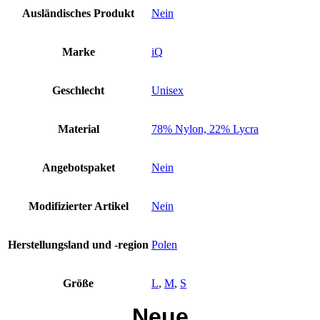
Alltagsmaske
Ausländisches Produkt
Nein
Tube
Tuch
Multifunktionstuch
Marke
iQ
white
Menge
Geschlecht
Unisex
Material
78% Nylon, 22% Lycra
Angebotspaket
Nein
Modifizierter Artikel
Nein
Herstellungsland und -region
Polen
Größe
L
,
M
,
S
Neue