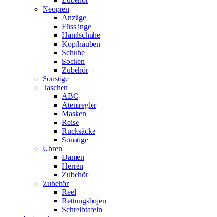
Zubehör
Neopren
Anzüge
Füsslinge
Handschuhe
Kopfhauben
Schuhe
Socken
Zubehör
Sonstige
Taschen
ABC
Atemregler
Masken
Reise
Rucksäcke
Sonstige
Uhren
Damen
Herren
Zubehör
Zubehör
Reel
Rettungsbojen
Schreibtafeln