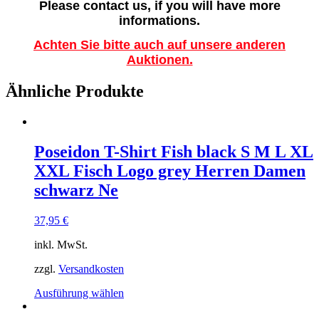
Please contact us, if you will have more
informations.
Achten Sie bitte auch auf unsere anderen
Auktionen.
Ähnliche Produkte
Poseidon T-Shirt Fish black S M L XL
XXL Fisch Logo grey Herren Damen
schwarz Ne
37,95
€
inkl. MwSt.
zzgl.
Versandkosten
Dieses
Ausführung wählen
Produkt
weist