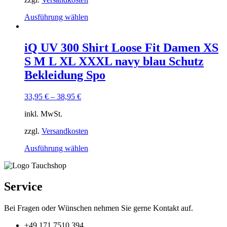
werden
Dieses
Ausführung wählen
Produkt
weist
mehrere
iQ UV 300 Shirt Loose Fit Damen XS
Varianten
S M L XL XXXL navy blau Schutz
auf.
Die
Bekleidung Spo
Optionen
können
33,95
€
–
38,95
€
auf
der
inkl. MwSt.
Produktseite
gewählt
zzgl.
Versandkosten
werden
Dieses
Ausführung wählen
Produkt
weist
mehrere
Varianten
Service
auf.
Die
Bei Fragen oder Wünschen nehmen Sie gerne Kontakt auf.
Optionen
können
+49 171 7510 394