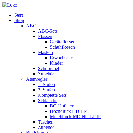
Start
Shop
ABC
ABC-Sets
Flossen
Geräteflossen
Schuhflossen
Masken
Erwachsene
Kinder
Schnorchel
Zubehör
Atemregler
1. Stufen
2. Stufen
Komplette Sets
Schläuche
BC / Inflator
Hochdruck HD HP
Mitteldruck MD ND LP IP
Taschen
Zubehör
Bekleidung