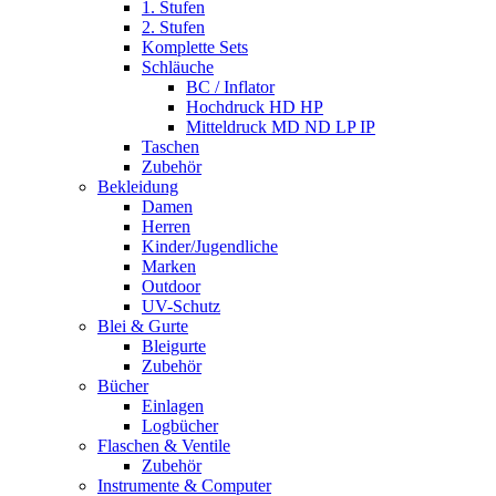
1. Stufen
2. Stufen
Komplette Sets
Schläuche
BC / Inflator
Hochdruck HD HP
Mitteldruck MD ND LP IP
Taschen
Zubehör
Bekleidung
Damen
Herren
Kinder/Jugendliche
Marken
Outdoor
UV-Schutz
Blei & Gurte
Bleigurte
Zubehör
Bücher
Einlagen
Logbücher
Flaschen & Ventile
Zubehör
Instrumente & Computer