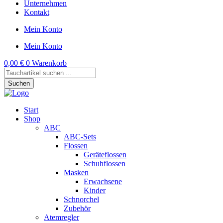
Unternehmen
Kontakt
Mein Konto
Mein Konto
0,00
€
0
Warenkorb
Products
search
Suchen
Start
Shop
ABC
ABC-Sets
Flossen
Geräteflossen
Schuhflossen
Masken
Erwachsene
Kinder
Schnorchel
Zubehör
Atemregler