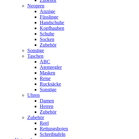
Zubehör
Neopren
Anzüge
Füsslinge
Handschuhe
Kopfhauben
Schuhe
Socken
Zubehör
Sonstige
Taschen
ABC
Atemregler
Masken
Reise
Rucksäcke
Sonstige
Uhren
Damen
Herren
Zubehör
Zubehör
Reel
Rettungsbojen
Schreibtafeln