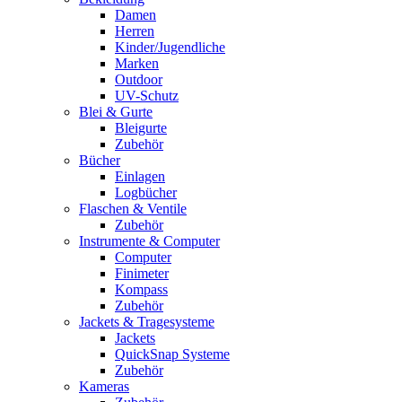
Damen
Herren
Kinder/Jugendliche
Marken
Outdoor
UV-Schutz
Blei & Gurte
Bleigurte
Zubehör
Bücher
Einlagen
Logbücher
Flaschen & Ventile
Zubehör
Instrumente & Computer
Computer
Finimeter
Kompass
Zubehör
Jackets & Tragesysteme
Jackets
QuickSnap Systeme
Zubehör
Kameras