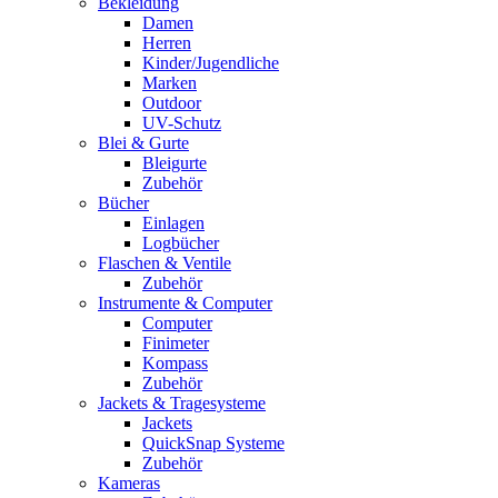
Bekleidung
Damen
Herren
Kinder/Jugendliche
Marken
Outdoor
UV-Schutz
Blei & Gurte
Bleigurte
Zubehör
Bücher
Einlagen
Logbücher
Flaschen & Ventile
Zubehör
Instrumente & Computer
Computer
Finimeter
Kompass
Zubehör
Jackets & Tragesysteme
Jackets
QuickSnap Systeme
Zubehör
Kameras