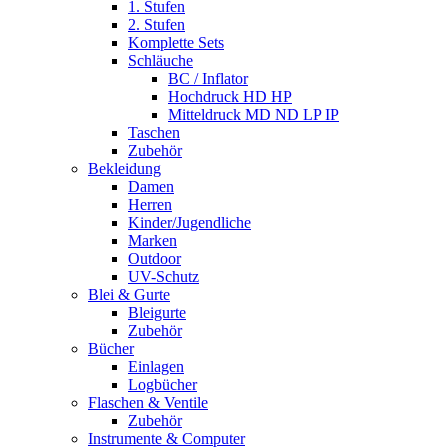
1. Stufen
2. Stufen
Komplette Sets
Schläuche
BC / Inflator
Hochdruck HD HP
Mitteldruck MD ND LP IP
Taschen
Zubehör
Bekleidung
Damen
Herren
Kinder/Jugendliche
Marken
Outdoor
UV-Schutz
Blei & Gurte
Bleigurte
Zubehör
Bücher
Einlagen
Logbücher
Flaschen & Ventile
Zubehör
Instrumente & Computer