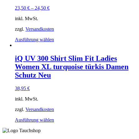
können
23,50
€
–
24,50
€
auf
der
inkl. MwSt.
Produktseite
gewählt
zzgl.
Versandkosten
werden
Dieses
Ausführung wählen
Produkt
weist
mehrere
iQ UV 300 Shirt Slim Fit Ladies
Varianten
Women XL turquoise türkis Damen
auf.
Die
Schutz Neu
Optionen
können
38,95
€
auf
der
inkl. MwSt.
Produktseite
gewählt
zzgl.
Versandkosten
werden
Dieses
Ausführung wählen
Produkt
weist
mehrere