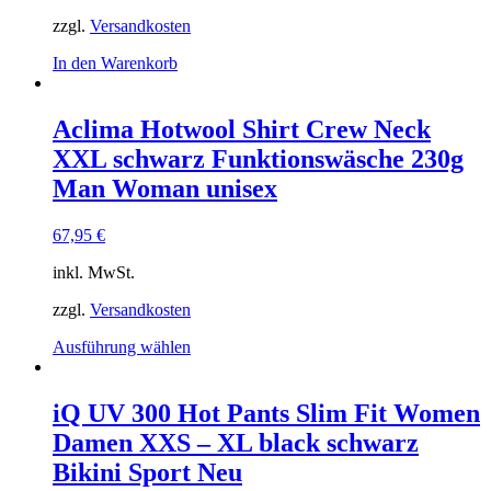
zzgl.
Versandkosten
In den Warenkorb
Aclima Hotwool Shirt Crew Neck
XXL schwarz Funktionswäsche 230g
Man Woman unisex
67,95
€
inkl. MwSt.
zzgl.
Versandkosten
Dieses
Ausführung wählen
Produkt
weist
mehrere
iQ UV 300 Hot Pants Slim Fit Women
Varianten
Damen XXS – XL black schwarz
auf.
Die
Bikini Sport Neu
Optionen