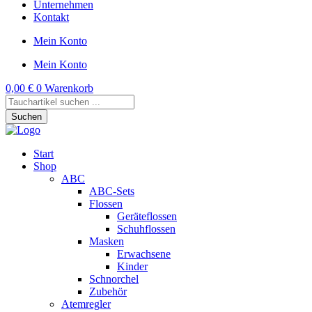
Unternehmen
Kontakt
Mein Konto
Mein Konto
0,00
€
0
Warenkorb
Products
search
Suchen
Start
Shop
ABC
ABC-Sets
Flossen
Geräteflossen
Schuhflossen
Masken
Erwachsene
Kinder
Schnorchel
Zubehör
Atemregler