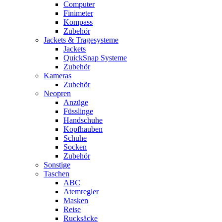
Computer
Finimeter
Kompass
Zubehör
Jackets & Tragesysteme
Jackets
QuickSnap Systeme
Zubehör
Kameras
Zubehör
Neopren
Anzüge
Füsslinge
Handschuhe
Kopfhauben
Schuhe
Socken
Zubehör
Sonstige
Taschen
ABC
Atemregler
Masken
Reise
Rucksäcke