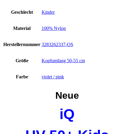
Candy
violet
Geschlecht
Kinder
pink
Mütze
Kappe
Material
100% Nylon
Schutz
Kinder
violett
Herstellernummer
3283262337-OS
ro
Menge
Größe
Kopfumfang 50-55 cm
Farbe
violet / pink
Neue
iQ