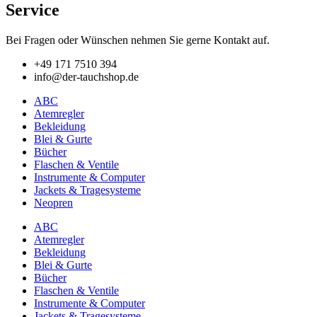
Varianten
Service
auf.
Die
Bei Fragen oder Wünschen nehmen Sie gerne Kontakt auf.
Optionen
können
+49 171 7510 394
auf
info@der-tauchshop.de
der
Produktseite
ABC
gewählt
Atemregler
werden
Bekleidung
Blei & Gurte
Bücher
Flaschen & Ventile
Instrumente & Computer
Jackets & Tragesysteme
Neopren
ABC
Atemregler
Bekleidung
Blei & Gurte
Bücher
Flaschen & Ventile
Instrumente & Computer
Jackets & Tragesysteme