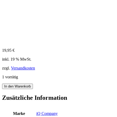
19,95
€
inkl. 19 % MwSt.
zzgl.
Versandkosten
1 vorrätig
iQ
In den Warenkorb
UV
50+
Zusätzliche Information
Kids
Cap
&
Marke
iQ Company
Neck