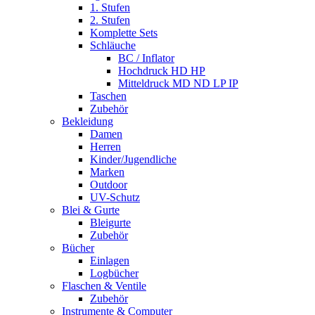
1. Stufen
2. Stufen
Komplette Sets
Schläuche
BC / Inflator
Hochdruck HD HP
Mitteldruck MD ND LP IP
Taschen
Zubehör
Bekleidung
Damen
Herren
Kinder/Jugendliche
Marken
Outdoor
UV-Schutz
Blei & Gurte
Bleigurte
Zubehör
Bücher
Einlagen
Logbücher
Flaschen & Ventile
Zubehör
Instrumente & Computer