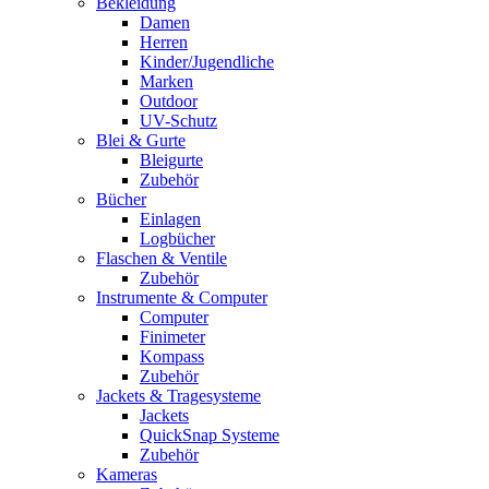
Bekleidung
Damen
Herren
Kinder/Jugendliche
Marken
Outdoor
UV-Schutz
Blei & Gurte
Bleigurte
Zubehör
Bücher
Einlagen
Logbücher
Flaschen & Ventile
Zubehör
Instrumente & Computer
Computer
Finimeter
Kompass
Zubehör
Jackets & Tragesysteme
Jackets
QuickSnap Systeme
Zubehör
Kameras