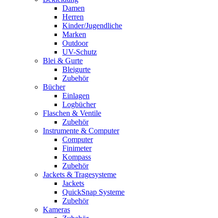
Damen
Herren
Kinder/Jugendliche
Marken
Outdoor
UV-Schutz
Blei & Gurte
Bleigurte
Zubehör
Bücher
Einlagen
Logbücher
Flaschen & Ventile
Zubehör
Instrumente & Computer
Computer
Finimeter
Kompass
Zubehör
Jackets & Tragesysteme
Jackets
QuickSnap Systeme
Zubehör
Kameras