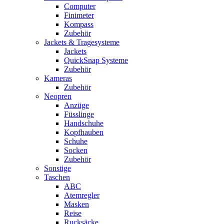
Computer
Finimeter
Kompass
Zubehör
Jackets & Tragesysteme
Jackets
QuickSnap Systeme
Zubehör
Kameras
Zubehör
Neopren
Anzüge
Füsslinge
Handschuhe
Kopfhauben
Schuhe
Socken
Zubehör
Sonstige
Taschen
ABC
Atemregler
Masken
Reise
Rucksäcke