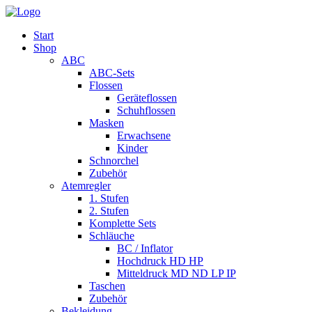
Start
Shop
ABC
ABC-Sets
Flossen
Geräteflossen
Schuhflossen
Masken
Erwachsene
Kinder
Schnorchel
Zubehör
Atemregler
1. Stufen
2. Stufen
Komplette Sets
Schläuche
BC / Inflator
Hochdruck HD HP
Mitteldruck MD ND LP IP
Taschen
Zubehör
Bekleidung