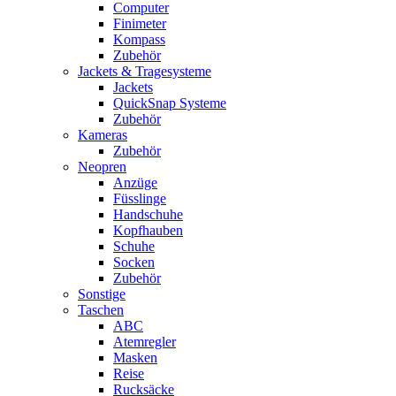
Computer
Finimeter
Kompass
Zubehör
Jackets & Tragesysteme
Jackets
QuickSnap Systeme
Zubehör
Kameras
Zubehör
Neopren
Anzüge
Füsslinge
Handschuhe
Kopfhauben
Schuhe
Socken
Zubehör
Sonstige
Taschen
ABC
Atemregler
Masken
Reise
Rucksäcke