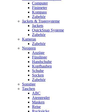
Computer
Finimeter
Kompass
Zubehör
Jackets & Tragesysteme
Jackets
QuickSnap Systeme
Zubehör
Kameras
Zubehör
Neopren
Anzüge
Füsslinge
Handschuhe
Kopfhauben
Schuhe
Socken
Zubehör
Sonstige
Taschen
ABC
Atemregler
Masken
Reise
Rucksäcke