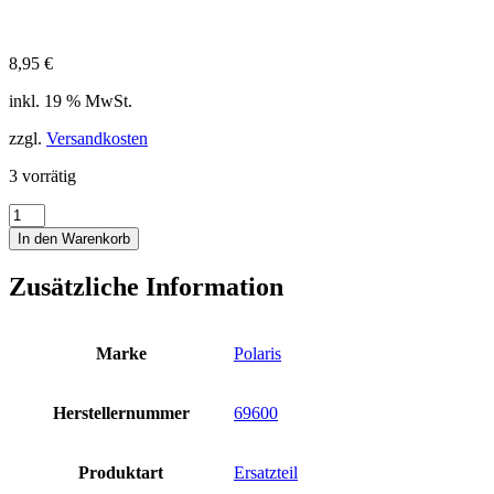
8,95
€
inkl. 19 % MwSt.
zzgl.
Versandkosten
3 vorrätig
Inflator
Revisionskit
In den Warenkorb
Ersatzteile
O-
Zusätzliche Information
Ring
Spannband
Sicherung
Kit
Marke
Polaris
Polaris
X
Tech
Herstellernummer
69600
Menge
Produktart
Ersatzteil