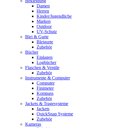
Bekleidung
Damen
Herren
Kinder/Jugendliche
Marken
Outdoor
UV-Schutz
Blei & Gurte
Bleigurte
Zubehör
Bücher
Einlagen
Logbücher
Flaschen & Ventile
Zubehör
Instrumente & Computer
Computer
Finimeter
Kompass
Zubehör
Jackets & Tragesysteme
Jackets
QuickSnap Systeme
Zubehör
Kameras