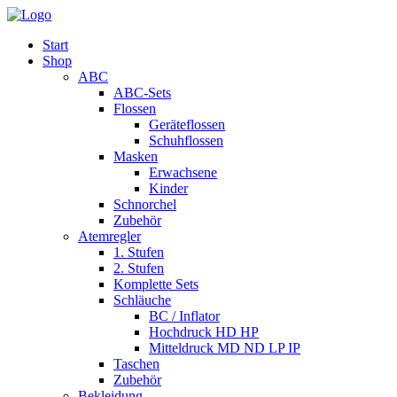
Start
Shop
ABC
ABC-Sets
Flossen
Geräteflossen
Schuhflossen
Masken
Erwachsene
Kinder
Schnorchel
Zubehör
Atemregler
1. Stufen
2. Stufen
Komplette Sets
Schläuche
BC / Inflator
Hochdruck HD HP
Mitteldruck MD ND LP IP
Taschen
Zubehör
Bekleidung