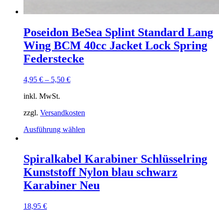
Poseidon BeSea Splint Standard Lang
Wing BCM 40cc Jacket Lock Spring
Federstecke
4,95
€
–
5,50
€
inkl. MwSt.
zzgl.
Versandkosten
Dieses
Ausführung wählen
Produkt
weist
mehrere
Spiralkabel Karabiner Schlüsselring
Varianten
Kunststoff Nylon blau schwarz
auf.
Die
Karabiner Neu
Optionen
können
18,95
€
auf
der