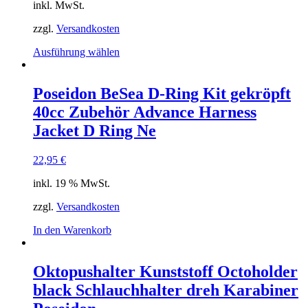
inkl. MwSt.
Produktseite
gewählt
zzgl.
Versandkosten
werden
Dieses
Ausführung wählen
Produkt
weist
mehrere
Poseidon BeSea D-Ring Kit gekröpft
Varianten
40cc Zubehör Advance Harness
auf.
Die
Jacket D Ring Ne
Optionen
können
22,95
€
auf
der
inkl. 19 % MwSt.
Produktseite
gewählt
zzgl.
Versandkosten
werden
In den Warenkorb
Oktopushalter Kunststoff Octoholder
black Schlauchhalter dreh Karabiner