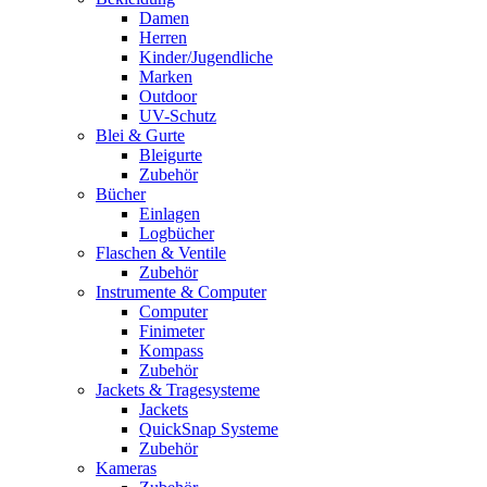
Damen
Herren
Kinder/Jugendliche
Marken
Outdoor
UV-Schutz
Blei & Gurte
Bleigurte
Zubehör
Bücher
Einlagen
Logbücher
Flaschen & Ventile
Zubehör
Instrumente & Computer
Computer
Finimeter
Kompass
Zubehör
Jackets & Tragesysteme
Jackets
QuickSnap Systeme
Zubehör
Kameras