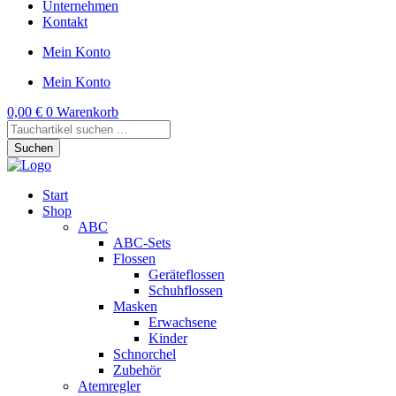
Unternehmen
Kontakt
Mein Konto
Mein Konto
0,00
€
0
Warenkorb
Products
search
Suchen
Start
Shop
ABC
ABC-Sets
Flossen
Geräteflossen
Schuhflossen
Masken
Erwachsene
Kinder
Schnorchel
Zubehör
Atemregler