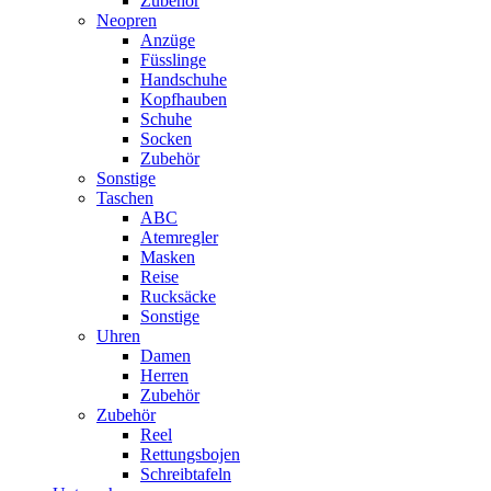
Zubehör
Neopren
Anzüge
Füsslinge
Handschuhe
Kopfhauben
Schuhe
Socken
Zubehör
Sonstige
Taschen
ABC
Atemregler
Masken
Reise
Rucksäcke
Sonstige
Uhren
Damen
Herren
Zubehör
Zubehör
Reel
Rettungsbojen
Schreibtafeln