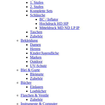
1. Stufen
2. Stufen
Komplette Sets
Schläuche
BC / Inflator
Hochdruck HD HP
Mitteldruck MD ND LP IP
Taschen
Zubehör
Bekleidung
Damen
Herren
Kinder/Jugendliche
Marken
Outdoor
UV-Schutz
Blei & Gurte
Bleigurte
Zubehör
Bücher
Einlagen
Logbücher
Flaschen & Ventile
Zubehör
Instrumente & Computer