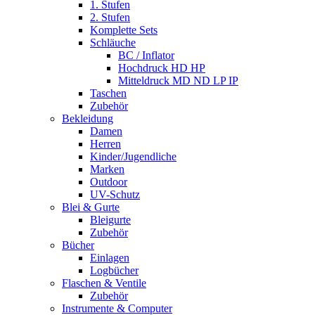
1. Stufen
2. Stufen
Komplette Sets
Schläuche
BC / Inflator
Hochdruck HD HP
Mitteldruck MD ND LP IP
Taschen
Zubehör
Bekleidung
Damen
Herren
Kinder/Jugendliche
Marken
Outdoor
UV-Schutz
Blei & Gurte
Bleigurte
Zubehör
Bücher
Einlagen
Logbücher
Flaschen & Ventile
Zubehör
Instrumente & Computer