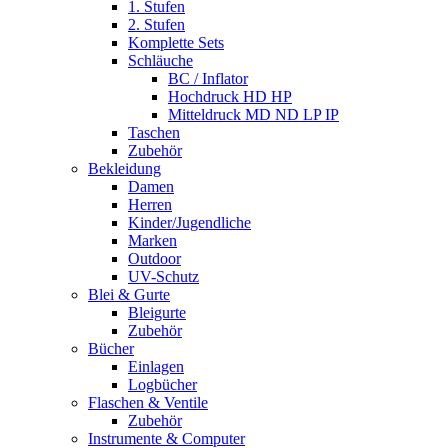
1. Stufen
2. Stufen
Komplette Sets
Schläuche
BC / Inflator
Hochdruck HD HP
Mitteldruck MD ND LP IP
Taschen
Zubehör
Bekleidung
Damen
Herren
Kinder/Jugendliche
Marken
Outdoor
UV-Schutz
Blei & Gurte
Bleigurte
Zubehör
Bücher
Einlagen
Logbücher
Flaschen & Ventile
Zubehör
Instrumente & Computer