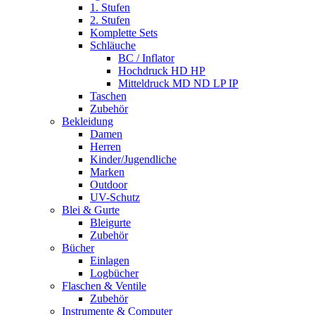
1. Stufen
2. Stufen
Komplette Sets
Schläuche
BC / Inflator
Hochdruck HD HP
Mitteldruck MD ND LP IP
Taschen
Zubehör
Bekleidung
Damen
Herren
Kinder/Jugendliche
Marken
Outdoor
UV-Schutz
Blei & Gurte
Bleigurte
Zubehör
Bücher
Einlagen
Logbücher
Flaschen & Ventile
Zubehör
Instrumente & Computer