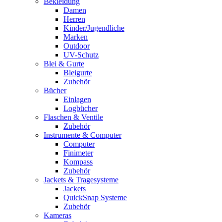
Bekleidung
Damen
Herren
Kinder/Jugendliche
Marken
Outdoor
UV-Schutz
Blei & Gurte
Bleigurte
Zubehör
Bücher
Einlagen
Logbücher
Flaschen & Ventile
Zubehör
Instrumente & Computer
Computer
Finimeter
Kompass
Zubehör
Jackets & Tragesysteme
Jackets
QuickSnap Systeme
Zubehör
Kameras