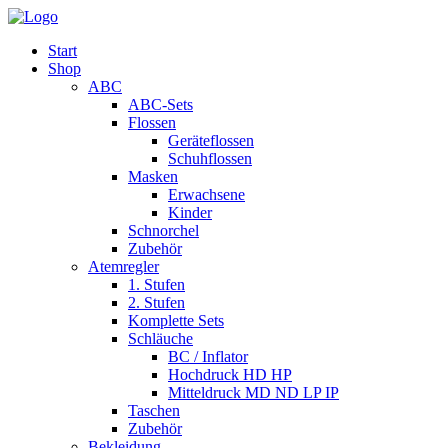
Start
Shop
ABC
ABC-Sets
Flossen
Geräteflossen
Schuhflossen
Masken
Erwachsene
Kinder
Schnorchel
Zubehör
Atemregler
1. Stufen
2. Stufen
Komplette Sets
Schläuche
BC / Inflator
Hochdruck HD HP
Mitteldruck MD ND LP IP
Taschen
Zubehör
Bekleidung