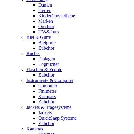
Damen
Herren
Kinder/Jugendliche
Marken
Outdoor
UV-Schutz
Blei & Gurte
Bleigurte
Zubehör
Bücher
Einlagen
Logbücher
Flaschen & Ventile
Zubehör
Instrumente & Computer
Computer
Finimeter
Kompass
Zubehör
Jackets & Tragesysteme
Jackets
QuickSnap Systeme
Zubehör
Kameras