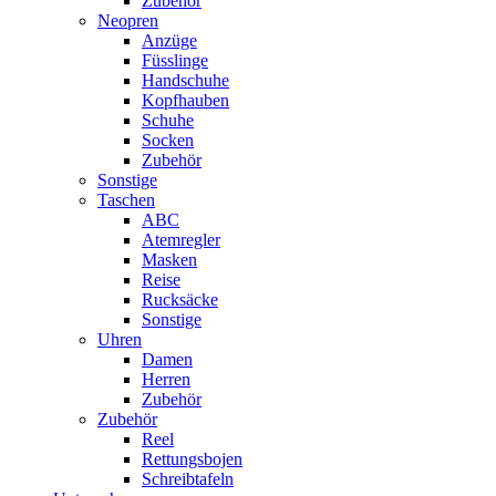
Zubehör
Neopren
Anzüge
Füsslinge
Handschuhe
Kopfhauben
Schuhe
Socken
Zubehör
Sonstige
Taschen
ABC
Atemregler
Masken
Reise
Rucksäcke
Sonstige
Uhren
Damen
Herren
Zubehör
Zubehör
Reel
Rettungsbojen
Schreibtafeln