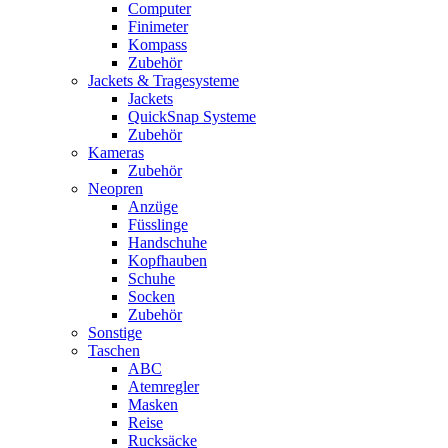
Computer
Finimeter
Kompass
Zubehör
Jackets & Tragesysteme
Jackets
QuickSnap Systeme
Zubehör
Kameras
Zubehör
Neopren
Anzüge
Füsslinge
Handschuhe
Kopfhauben
Schuhe
Socken
Zubehör
Sonstige
Taschen
ABC
Atemregler
Masken
Reise
Rucksäcke