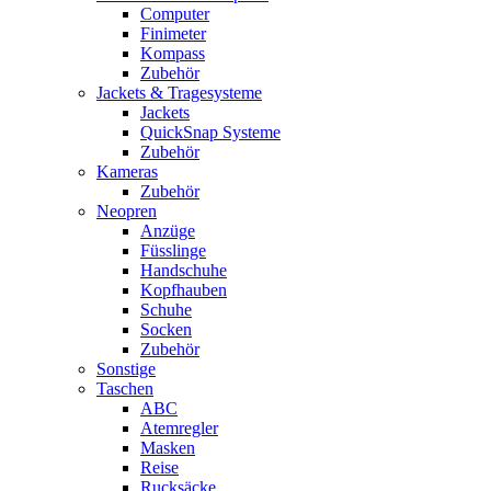
Computer
Finimeter
Kompass
Zubehör
Jackets & Tragesysteme
Jackets
QuickSnap Systeme
Zubehör
Kameras
Zubehör
Neopren
Anzüge
Füsslinge
Handschuhe
Kopfhauben
Schuhe
Socken
Zubehör
Sonstige
Taschen
ABC
Atemregler
Masken
Reise
Rucksäcke