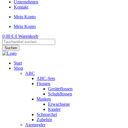
Unternehmen
Kontakt
Mein Konto
Mein Konto
0,00
€
0
Warenkorb
Products
search
Suchen
Start
Shop
ABC
ABC-Sets
Flossen
Geräteflossen
Schuhflossen
Masken
Erwachsene
Kinder
Schnorchel
Zubehör
Atemregler