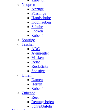
Zubehör
Neopren
Anzüge
Füsslinge
Handschuhe
Kopfhauben
Schuhe
Socken
Zubehör
Sonstige
Taschen
ABC
Atemregler
Masken
Reise
Rucksäcke
Sonstige
Uhren
Damen
Herren
Zubehör
Zubehör
Reel
Rettungsbojen
Schreibtafeln