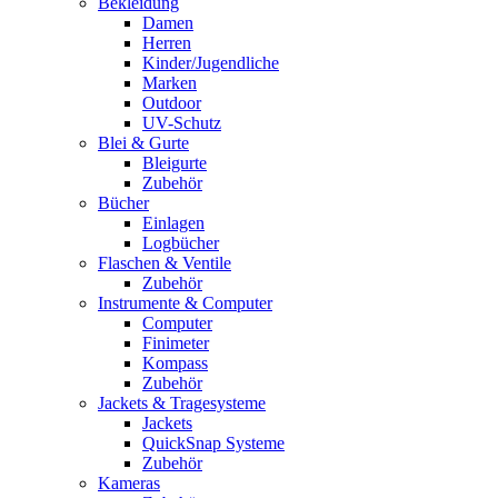
Bekleidung
Damen
Herren
Kinder/Jugendliche
Marken
Outdoor
UV-Schutz
Blei & Gurte
Bleigurte
Zubehör
Bücher
Einlagen
Logbücher
Flaschen & Ventile
Zubehör
Instrumente & Computer
Computer
Finimeter
Kompass
Zubehör
Jackets & Tragesysteme
Jackets
QuickSnap Systeme
Zubehör
Kameras