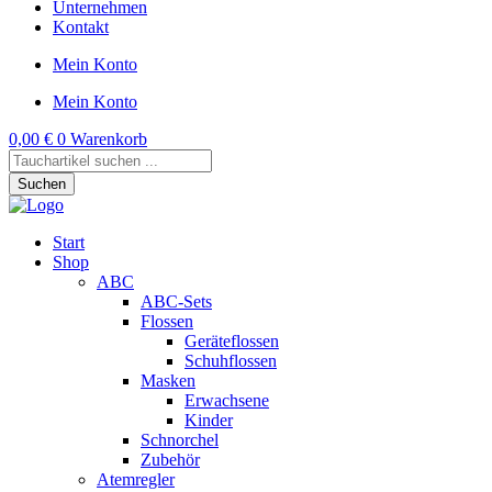
Unternehmen
Kontakt
Mein Konto
Mein Konto
0,00
€
0
Warenkorb
Products
search
Suchen
Start
Shop
ABC
ABC-Sets
Flossen
Geräteflossen
Schuhflossen
Masken
Erwachsene
Kinder
Schnorchel
Zubehör
Atemregler