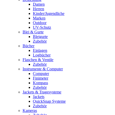
Damen
Herren
Kinder/Jugendliche
Marken
Outdoor
UV-Schutz
Blei & Gurte
Bleigurte
Zubehör
Bücher
Einlagen
Logbücher
Flaschen & Ventile
Zubehör
Instrumente & Computer
Computer
Finimeter
Kompass
Zubehör
Jackets & Tragesysteme
Jackets
QuickSnap Systeme
Zubehör
Kameras