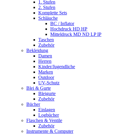
1. Stufen
2. Stufen
Komplette Sets
Schläuche
BC / Inflator
Hochdruck HD HP
Mitteldruck MD ND LP IP
Taschen
Zubehör
Bekleidung
Damen
Herren
Kinder/Jugendliche
Marken
Outdoor
UV-Schutz
Blei & Gurte
Bleigurte
Zubehör
Bücher
Einlagen
Logbücher
Flaschen & Ventile
Zubehör
Instrumente & Computer