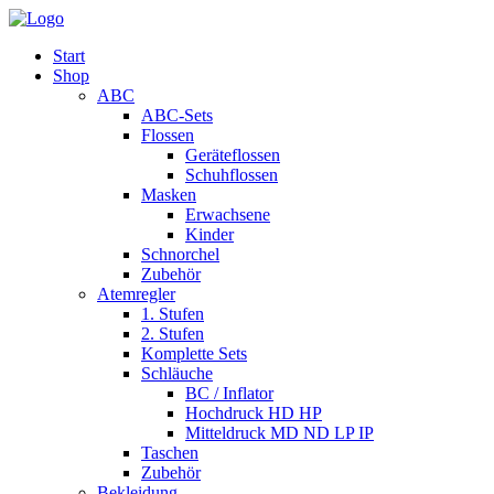
Start
Shop
ABC
ABC-Sets
Flossen
Geräteflossen
Schuhflossen
Masken
Erwachsene
Kinder
Schnorchel
Zubehör
Atemregler
1. Stufen
2. Stufen
Komplette Sets
Schläuche
BC / Inflator
Hochdruck HD HP
Mitteldruck MD ND LP IP
Taschen
Zubehör
Bekleidung