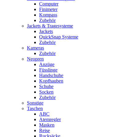
Computer
Finimeter
Kompass
Zubehör
Jackets & Tragesysteme
Jackets
QuickSnap Systeme
Zubehör
Kameras
Zubehör
Neopren
Anzüge
Füsslinge
Handschuhe
Kopfhauben
Schuhe
Socken
Zubehör
Sonstige
Taschen
ABC
Atemregler
Masken
Reise
Rucksäcke