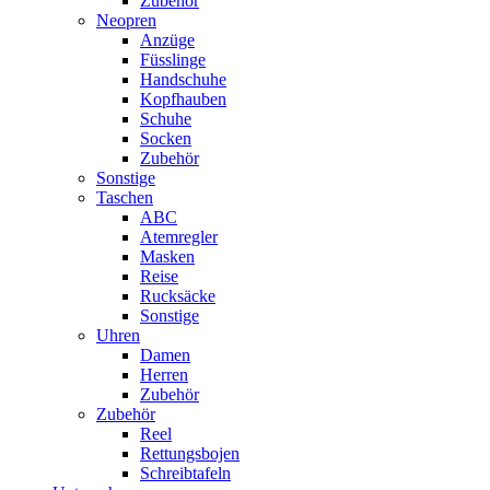
Zubehör
Neopren
Anzüge
Füsslinge
Handschuhe
Kopfhauben
Schuhe
Socken
Zubehör
Sonstige
Taschen
ABC
Atemregler
Masken
Reise
Rucksäcke
Sonstige
Uhren
Damen
Herren
Zubehör
Zubehör
Reel
Rettungsbojen
Schreibtafeln