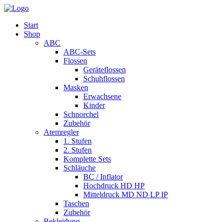
Start
Shop
ABC
ABC-Sets
Flossen
Geräteflossen
Schuhflossen
Masken
Erwachsene
Kinder
Schnorchel
Zubehör
Atemregler
1. Stufen
2. Stufen
Komplette Sets
Schläuche
BC / Inflator
Hochdruck HD HP
Mitteldruck MD ND LP IP
Taschen
Zubehör
Bekleidung