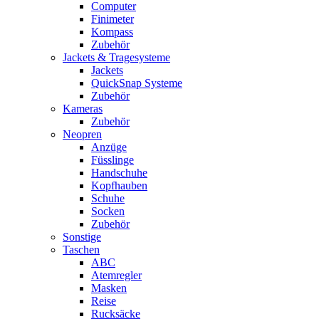
Computer
Finimeter
Kompass
Zubehör
Jackets & Tragesysteme
Jackets
QuickSnap Systeme
Zubehör
Kameras
Zubehör
Neopren
Anzüge
Füsslinge
Handschuhe
Kopfhauben
Schuhe
Socken
Zubehör
Sonstige
Taschen
ABC
Atemregler
Masken
Reise
Rucksäcke