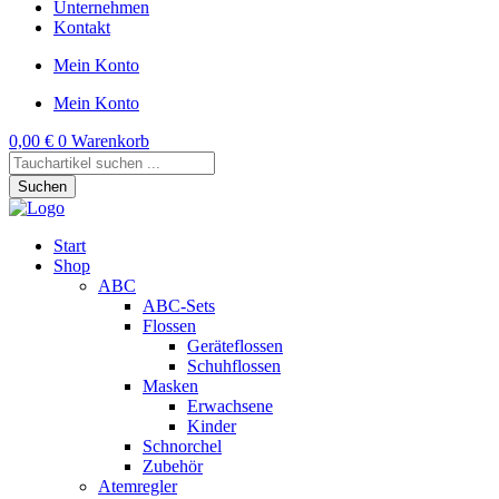
Unternehmen
Kontakt
Mein Konto
Mein Konto
0,00
€
0
Warenkorb
Products
search
Suchen
Start
Shop
ABC
ABC-Sets
Flossen
Geräteflossen
Schuhflossen
Masken
Erwachsene
Kinder
Schnorchel
Zubehör
Atemregler