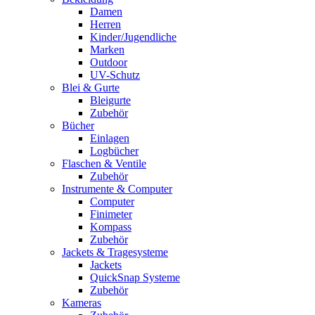
Damen
Herren
Kinder/Jugendliche
Marken
Outdoor
UV-Schutz
Blei & Gurte
Bleigurte
Zubehör
Bücher
Einlagen
Logbücher
Flaschen & Ventile
Zubehör
Instrumente & Computer
Computer
Finimeter
Kompass
Zubehör
Jackets & Tragesysteme
Jackets
QuickSnap Systeme
Zubehör
Kameras