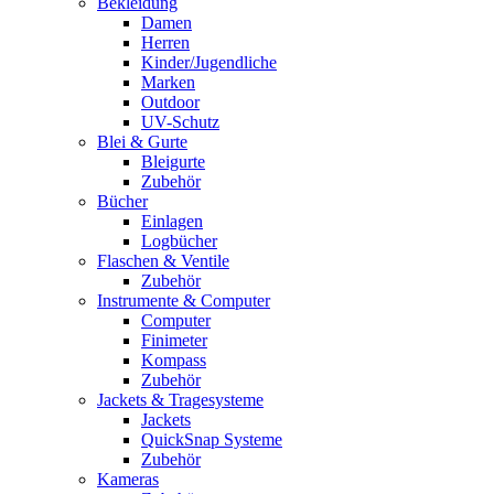
Bekleidung
Damen
Herren
Kinder/Jugendliche
Marken
Outdoor
UV-Schutz
Blei & Gurte
Bleigurte
Zubehör
Bücher
Einlagen
Logbücher
Flaschen & Ventile
Zubehör
Instrumente & Computer
Computer
Finimeter
Kompass
Zubehör
Jackets & Tragesysteme
Jackets
QuickSnap Systeme
Zubehör
Kameras