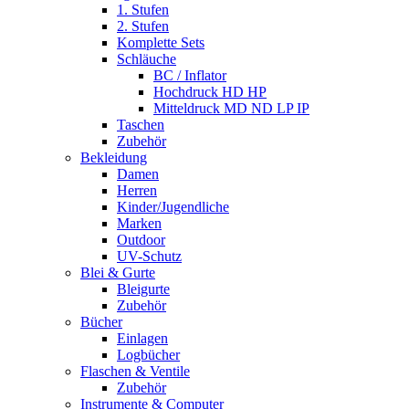
1. Stufen
2. Stufen
Komplette Sets
Schläuche
BC / Inflator
Hochdruck HD HP
Mitteldruck MD ND LP IP
Taschen
Zubehör
Bekleidung
Damen
Herren
Kinder/Jugendliche
Marken
Outdoor
UV-Schutz
Blei & Gurte
Bleigurte
Zubehör
Bücher
Einlagen
Logbücher
Flaschen & Ventile
Zubehör
Instrumente & Computer