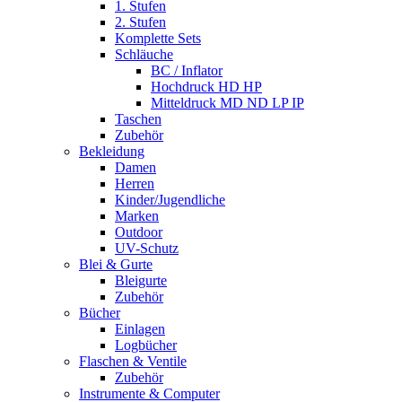
1. Stufen
2. Stufen
Komplette Sets
Schläuche
BC / Inflator
Hochdruck HD HP
Mitteldruck MD ND LP IP
Taschen
Zubehör
Bekleidung
Damen
Herren
Kinder/Jugendliche
Marken
Outdoor
UV-Schutz
Blei & Gurte
Bleigurte
Zubehör
Bücher
Einlagen
Logbücher
Flaschen & Ventile
Zubehör
Instrumente & Computer