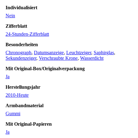
Individualisiert
Nein
Zifferblatt
24-Stunden-Zifferblatt
Besonderheiten
Chronograph
,
Datumsanzeige
,
Leuchtzeiger
,
Saphirglas
,
Sekundenzeiger
,
Verschraubte Krone
,
Wasserdicht
Mit Original-Box/Originalverpackung
Ja
Herstellungsjahr
2010-Heute
Armbandmaterial
Gummi
Mit Original-Papieren
Ja