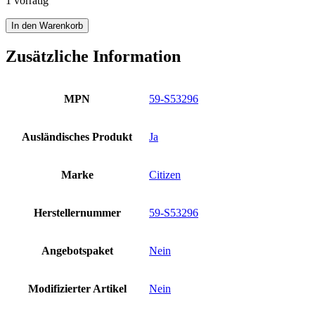
1 vorrätig
Citizen
In den Warenkorb
Promaster
Armband
Zusätzliche Information
59-
S53296
PU
MPN
59-S53296
20
mm
BJ2111-
Ausländisches Produkt
Ja
08E
BJ2115
BJ2117
Marke
Citizen
Rubber
Neu
Menge
Herstellernummer
59-S53296
Angebotspaket
Nein
Modifizierter Artikel
Nein