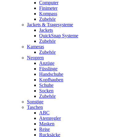
Computer
Finimeter
Kompass
Zubehör
Jackets & Tragesysteme
Jackets
QuickSnap Systeme
Zubehör
Kameras
Zubehör
Neopren
Anzüge
Füsslinge
Handschuhe
Kopfhauben
Schuhe
Socken
Zubehör
Sonstige
Taschen
ABC
Atemregler
Masken
Reise
Rucksäcke