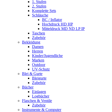
1. Stufen
2. Stufen
Komplette Sets
Schläuche
BC / Inflator
Hochdruck HD HP
Mitteldruck MD ND LP IP
Taschen
Zubehör
Bekleidung
Damen
Herren
Kinder/Jugendliche
Marken
Outdoor
UV-Schutz
Blei & Gurte
Bleigurte
Zubehör
Bücher
Einlagen
Logbücher
Flaschen & Ventile
Zubehör
Instrumente & Computer