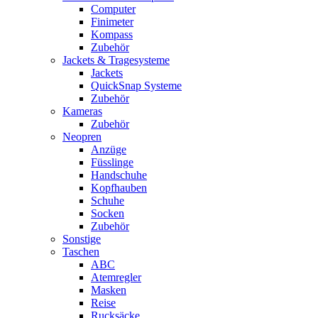
Computer
Finimeter
Kompass
Zubehör
Jackets & Tragesysteme
Jackets
QuickSnap Systeme
Zubehör
Kameras
Zubehör
Neopren
Anzüge
Füsslinge
Handschuhe
Kopfhauben
Schuhe
Socken
Zubehör
Sonstige
Taschen
ABC
Atemregler
Masken
Reise
Rucksäcke