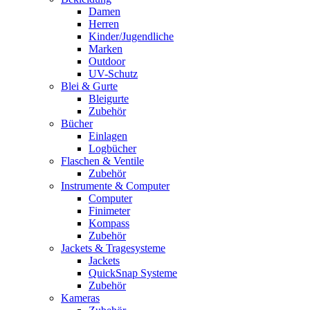
Damen
Herren
Kinder/Jugendliche
Marken
Outdoor
UV-Schutz
Blei & Gurte
Bleigurte
Zubehör
Bücher
Einlagen
Logbücher
Flaschen & Ventile
Zubehör
Instrumente & Computer
Computer
Finimeter
Kompass
Zubehör
Jackets & Tragesysteme
Jackets
QuickSnap Systeme
Zubehör
Kameras