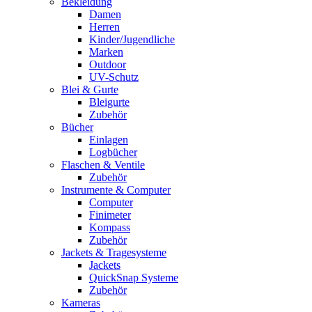
Bekleidung
Damen
Herren
Kinder/Jugendliche
Marken
Outdoor
UV-Schutz
Blei & Gurte
Bleigurte
Zubehör
Bücher
Einlagen
Logbücher
Flaschen & Ventile
Zubehör
Instrumente & Computer
Computer
Finimeter
Kompass
Zubehör
Jackets & Tragesysteme
Jackets
QuickSnap Systeme
Zubehör
Kameras