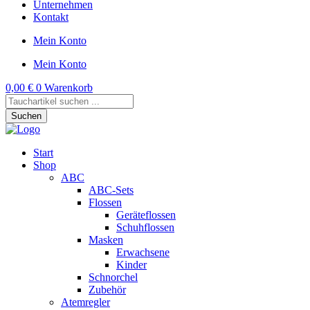
Unternehmen
Kontakt
Mein Konto
Mein Konto
0,00
€
0
Warenkorb
Products
search
Suchen
Start
Shop
ABC
ABC-Sets
Flossen
Geräteflossen
Schuhflossen
Masken
Erwachsene
Kinder
Schnorchel
Zubehör
Atemregler