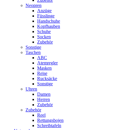
Zubehör
Neopren
Anzüge
Füsslinge
Handschuhe
Kopfhauben
Schuhe
Socken
Zubehör
Sonstige
Taschen
ABC
Atemregler
Masken
Reise
Rucksäcke
Sonstige
Uhren
Damen
Herren
Zubehör
Zubehör
Reel
Rettungsbojen
Schreibtafeln