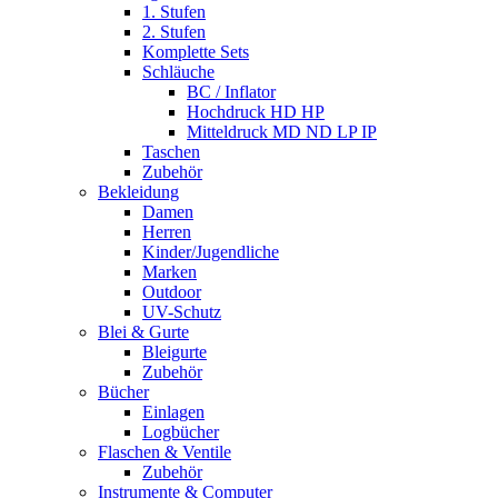
1. Stufen
2. Stufen
Komplette Sets
Schläuche
BC / Inflator
Hochdruck HD HP
Mitteldruck MD ND LP IP
Taschen
Zubehör
Bekleidung
Damen
Herren
Kinder/Jugendliche
Marken
Outdoor
UV-Schutz
Blei & Gurte
Bleigurte
Zubehör
Bücher
Einlagen
Logbücher
Flaschen & Ventile
Zubehör
Instrumente & Computer