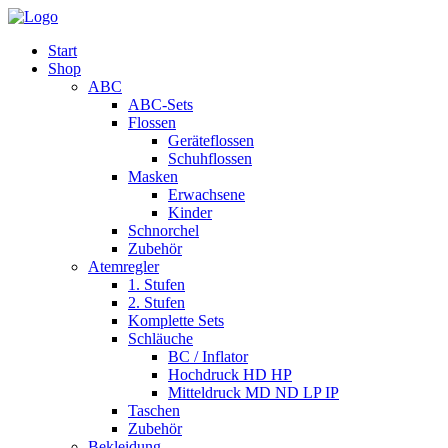
Start
Shop
ABC
ABC-Sets
Flossen
Geräteflossen
Schuhflossen
Masken
Erwachsene
Kinder
Schnorchel
Zubehör
Atemregler
1. Stufen
2. Stufen
Komplette Sets
Schläuche
BC / Inflator
Hochdruck HD HP
Mitteldruck MD ND LP IP
Taschen
Zubehör
Bekleidung