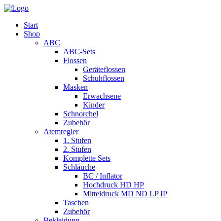
Start
Shop
ABC
ABC-Sets
Flossen
Geräteflossen
Schuhflossen
Masken
Erwachsene
Kinder
Schnorchel
Zubehör
Atemregler
1. Stufen
2. Stufen
Komplette Sets
Schläuche
BC / Inflator
Hochdruck HD HP
Mitteldruck MD ND LP IP
Taschen
Zubehör
Bekleidung