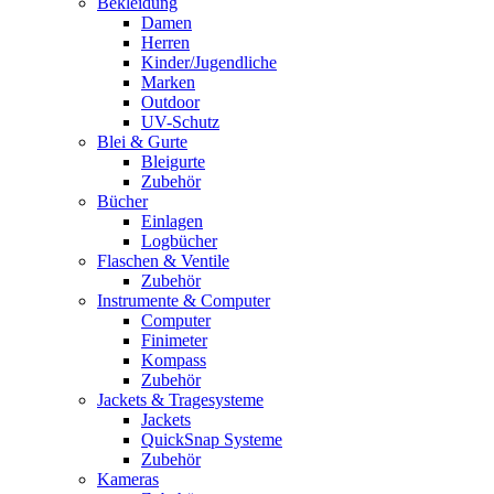
Bekleidung
Damen
Herren
Kinder/Jugendliche
Marken
Outdoor
UV-Schutz
Blei & Gurte
Bleigurte
Zubehör
Bücher
Einlagen
Logbücher
Flaschen & Ventile
Zubehör
Instrumente & Computer
Computer
Finimeter
Kompass
Zubehör
Jackets & Tragesysteme
Jackets
QuickSnap Systeme
Zubehör
Kameras