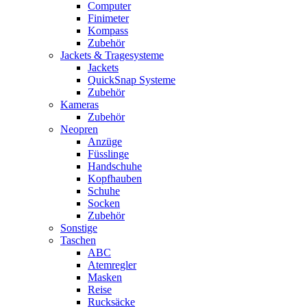
Computer
Finimeter
Kompass
Zubehör
Jackets & Tragesysteme
Jackets
QuickSnap Systeme
Zubehör
Kameras
Zubehör
Neopren
Anzüge
Füsslinge
Handschuhe
Kopfhauben
Schuhe
Socken
Zubehör
Sonstige
Taschen
ABC
Atemregler
Masken
Reise
Rucksäcke