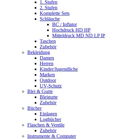
1. Stufen
2. Stufen
Komplette Sets
Schläuche
BC / Inflator
Hochdruck HD HP
Mitteldruck MD ND LP IP
Taschen
Zubehör
Bekleidung
Damen
Herren
Kinder/Jugendliche
Marken
Outdoor
UV-Schutz
Blei & Gurte
Bleigurte
Zubehör
Bücher
Einlagen
Logbücher
Flaschen & Ventile
Zubehör
Instrumente & Computer