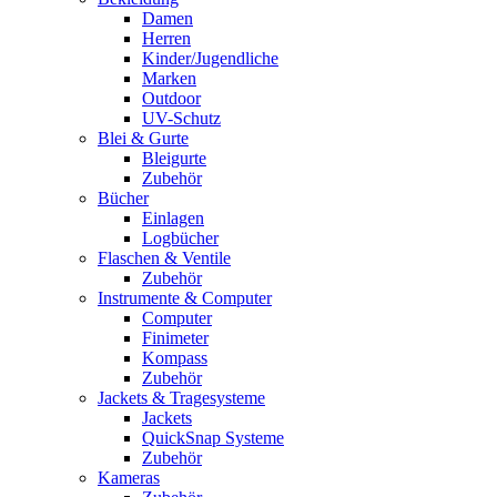
Damen
Herren
Kinder/Jugendliche
Marken
Outdoor
UV-Schutz
Blei & Gurte
Bleigurte
Zubehör
Bücher
Einlagen
Logbücher
Flaschen & Ventile
Zubehör
Instrumente & Computer
Computer
Finimeter
Kompass
Zubehör
Jackets & Tragesysteme
Jackets
QuickSnap Systeme
Zubehör
Kameras