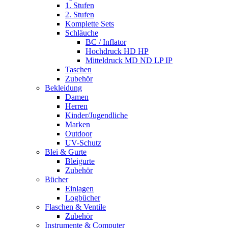
1. Stufen
2. Stufen
Komplette Sets
Schläuche
BC / Inflator
Hochdruck HD HP
Mitteldruck MD ND LP IP
Taschen
Zubehör
Bekleidung
Damen
Herren
Kinder/Jugendliche
Marken
Outdoor
UV-Schutz
Blei & Gurte
Bleigurte
Zubehör
Bücher
Einlagen
Logbücher
Flaschen & Ventile
Zubehör
Instrumente & Computer