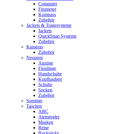
Computer
Finimeter
Kompass
Zubehör
Jackets & Tragesysteme
Jackets
QuickSnap Systeme
Zubehör
Kameras
Zubehör
Neopren
Anzüge
Füsslinge
Handschuhe
Kopfhauben
Schuhe
Socken
Zubehör
Sonstige
Taschen
ABC
Atemregler
Masken
Reise
Rucksäcke