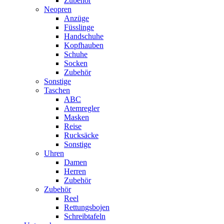
Zubehör
Neopren
Anzüge
Füsslinge
Handschuhe
Kopfhauben
Schuhe
Socken
Zubehör
Sonstige
Taschen
ABC
Atemregler
Masken
Reise
Rucksäcke
Sonstige
Uhren
Damen
Herren
Zubehör
Zubehör
Reel
Rettungsbojen
Schreibtafeln