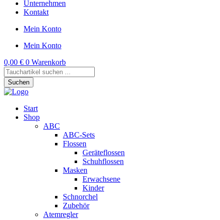
Unternehmen
Kontakt
Mein Konto
Mein Konto
0,00
€
0
Warenkorb
Products
search
Suchen
Start
Shop
ABC
ABC-Sets
Flossen
Geräteflossen
Schuhflossen
Masken
Erwachsene
Kinder
Schnorchel
Zubehör
Atemregler