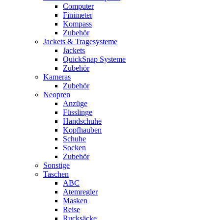
Computer
Finimeter
Kompass
Zubehör
Jackets & Tragesysteme
Jackets
QuickSnap Systeme
Zubehör
Kameras
Zubehör
Neopren
Anzüge
Füsslinge
Handschuhe
Kopfhauben
Schuhe
Socken
Zubehör
Sonstige
Taschen
ABC
Atemregler
Masken
Reise
Rucksäcke