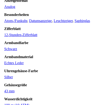
Anzeigeformat
Analog
Besonderheiten
Atom-/Funkuhr
,
Datumsanzeige
,
Leuchtzeiger
,
Saphirglas
Zifferblatt
12-Stunden-Zifferblatt
Armbandfarbe
Schwarz
Armbandmaterial
Echtes Leder
Uhrengehäuse-Farbe
Silber
Gehäusegröße
43 mm
Wasserdichtigkeit