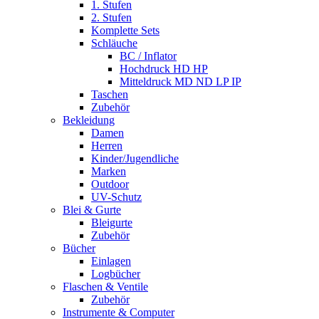
1. Stufen
2. Stufen
Komplette Sets
Schläuche
BC / Inflator
Hochdruck HD HP
Mitteldruck MD ND LP IP
Taschen
Zubehör
Bekleidung
Damen
Herren
Kinder/Jugendliche
Marken
Outdoor
UV-Schutz
Blei & Gurte
Bleigurte
Zubehör
Bücher
Einlagen
Logbücher
Flaschen & Ventile
Zubehör
Instrumente & Computer