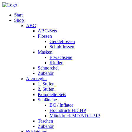
Start
Shop
ABC
ABC-Sets
Flossen
Geräteflossen
Schuhflossen
Masken
Erwachsene
Kinder
Schnorchel
Zubehör
Atemregler
1. Stufen
2. Stufen
Komplette Sets
Schläuche
BC / Inflator
Hochdruck HD HP
Mitteldruck MD ND LP IP
Taschen
Zubehör
Bekleidung