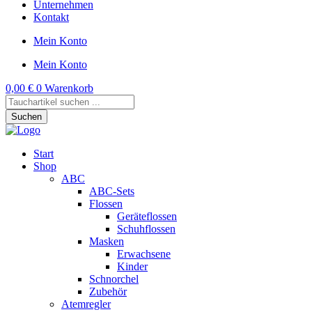
Unternehmen
Kontakt
Mein Konto
Mein Konto
0,00
€
0
Warenkorb
Products
search
Suchen
Start
Shop
ABC
ABC-Sets
Flossen
Geräteflossen
Schuhflossen
Masken
Erwachsene
Kinder
Schnorchel
Zubehör
Atemregler