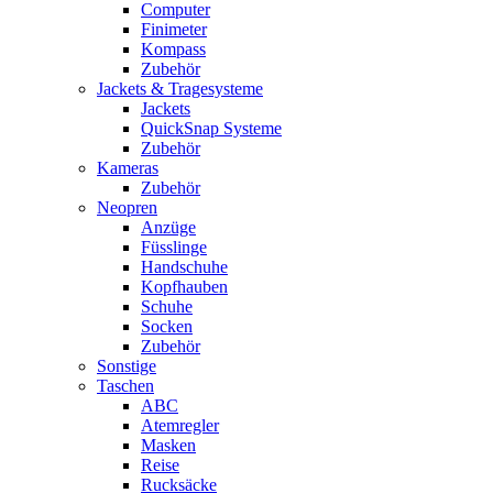
Computer
Finimeter
Kompass
Zubehör
Jackets & Tragesysteme
Jackets
QuickSnap Systeme
Zubehör
Kameras
Zubehör
Neopren
Anzüge
Füsslinge
Handschuhe
Kopfhauben
Schuhe
Socken
Zubehör
Sonstige
Taschen
ABC
Atemregler
Masken
Reise
Rucksäcke