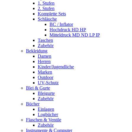
1. Stufen
2. Stufen
Komplette Sets
Schläuche
BC / Inflator
Hochdruck HD HP
Mitteldruck MD ND LP IP
Taschen
Zubehör
Bekleidung
Damen
Herren
Kinder/Jugendliche
Marken
Outdoor
UV-Schutz
Blei & Gurte
Bleigurte
Zubehör
Bücher
Einlagen
Logbücher
Flaschen & Ventile
Zubehör
Instrumente & Computer