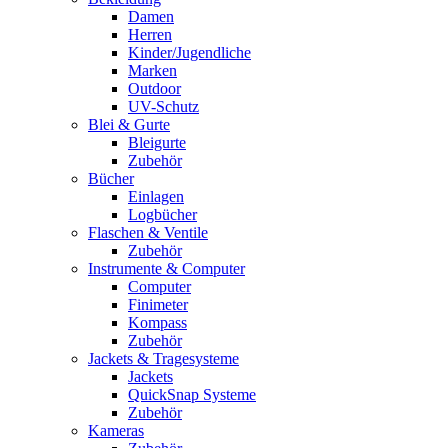
Damen
Herren
Kinder/Jugendliche
Marken
Outdoor
UV-Schutz
Blei & Gurte
Bleigurte
Zubehör
Bücher
Einlagen
Logbücher
Flaschen & Ventile
Zubehör
Instrumente & Computer
Computer
Finimeter
Kompass
Zubehör
Jackets & Tragesysteme
Jackets
QuickSnap Systeme
Zubehör
Kameras