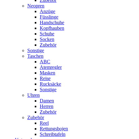
Zubehör
Neopren
Anzüge
Füsslinge
Handschuhe
Kopfhauben
Schuhe
Socken
Zubehör
Sonstige
Taschen
ABC
Atemregler
Masken
Reise
Rucksäcke
Sonstige
Uhren
Damen
Herren
Zubehör
Zubehör
Reel
Rettungsbojen
Schreibtafeln