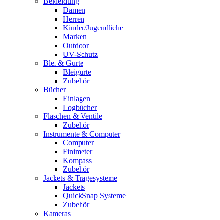
Bekleidung
Damen
Herren
Kinder/Jugendliche
Marken
Outdoor
UV-Schutz
Blei & Gurte
Bleigurte
Zubehör
Bücher
Einlagen
Logbücher
Flaschen & Ventile
Zubehör
Instrumente & Computer
Computer
Finimeter
Kompass
Zubehör
Jackets & Tragesysteme
Jackets
QuickSnap Systeme
Zubehör
Kameras