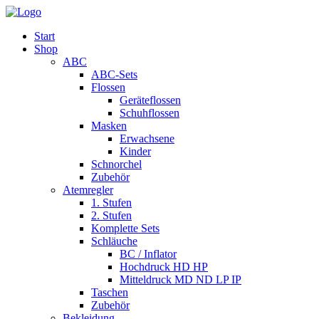
Start
Shop
ABC
ABC-Sets
Flossen
Geräteflossen
Schuhflossen
Masken
Erwachsene
Kinder
Schnorchel
Zubehör
Atemregler
1. Stufen
2. Stufen
Komplette Sets
Schläuche
BC / Inflator
Hochdruck HD HP
Mitteldruck MD ND LP IP
Taschen
Zubehör
Bekleidung