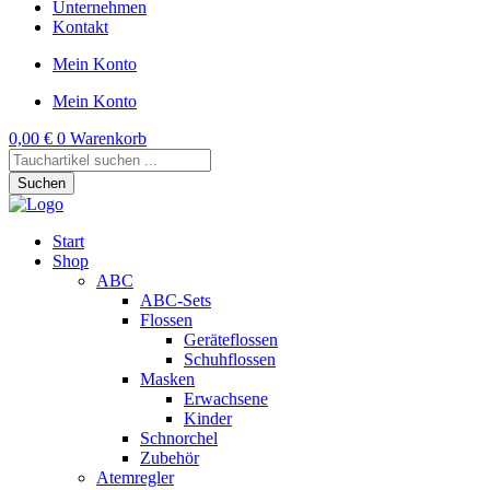
Unternehmen
Kontakt
Mein Konto
Mein Konto
0,00
€
0
Warenkorb
Products
search
Suchen
Start
Shop
ABC
ABC-Sets
Flossen
Geräteflossen
Schuhflossen
Masken
Erwachsene
Kinder
Schnorchel
Zubehör
Atemregler