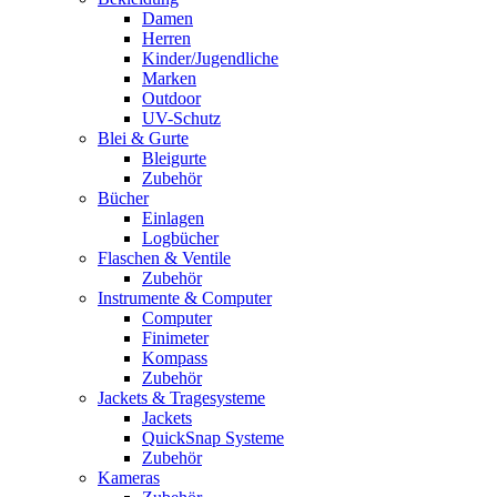
Damen
Herren
Kinder/Jugendliche
Marken
Outdoor
UV-Schutz
Blei & Gurte
Bleigurte
Zubehör
Bücher
Einlagen
Logbücher
Flaschen & Ventile
Zubehör
Instrumente & Computer
Computer
Finimeter
Kompass
Zubehör
Jackets & Tragesysteme
Jackets
QuickSnap Systeme
Zubehör
Kameras