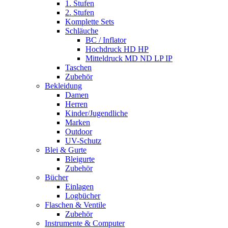
1. Stufen
2. Stufen
Komplette Sets
Schläuche
BC / Inflator
Hochdruck HD HP
Mitteldruck MD ND LP IP
Taschen
Zubehör
Bekleidung
Damen
Herren
Kinder/Jugendliche
Marken
Outdoor
UV-Schutz
Blei & Gurte
Bleigurte
Zubehör
Bücher
Einlagen
Logbücher
Flaschen & Ventile
Zubehör
Instrumente & Computer