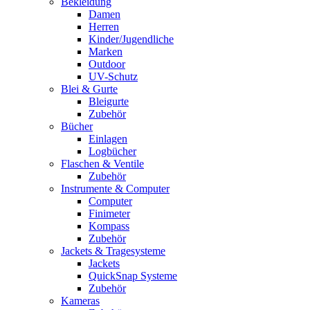
Bekleidung
Damen
Herren
Kinder/Jugendliche
Marken
Outdoor
UV-Schutz
Blei & Gurte
Bleigurte
Zubehör
Bücher
Einlagen
Logbücher
Flaschen & Ventile
Zubehör
Instrumente & Computer
Computer
Finimeter
Kompass
Zubehör
Jackets & Tragesysteme
Jackets
QuickSnap Systeme
Zubehör
Kameras