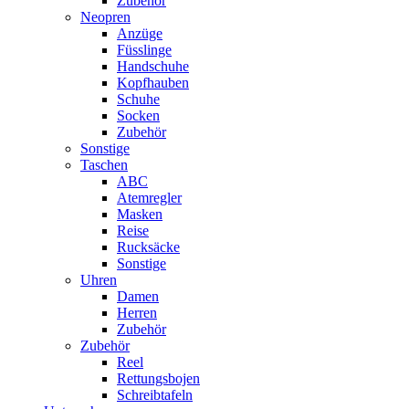
Zubehör
Neopren
Anzüge
Füsslinge
Handschuhe
Kopfhauben
Schuhe
Socken
Zubehör
Sonstige
Taschen
ABC
Atemregler
Masken
Reise
Rucksäcke
Sonstige
Uhren
Damen
Herren
Zubehör
Zubehör
Reel
Rettungsbojen
Schreibtafeln