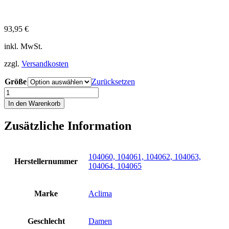
93,95
€
inkl. MwSt.
zzgl.
Versandkosten
Größe
Zurücksetzen
Aclima
Warmwool
In den Warenkorb
Hood
Sweater
Zusätzliche Information
jet
black
Merino
Wool
104060, 104061, 104062, 104063,
Herstellernummer
200
104064, 104065
M
L
XL
Marke
Aclima
2XL
Damen
Woman
Geschlecht
Damen