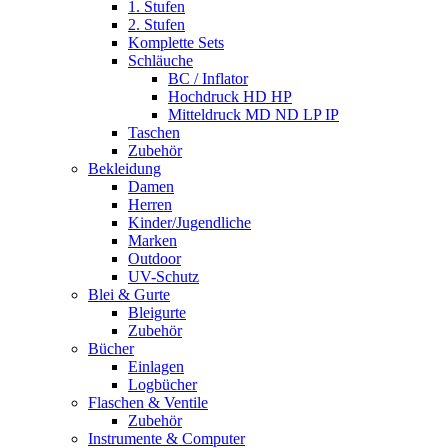
1. Stufen
2. Stufen
Komplette Sets
Schläuche
BC / Inflator
Hochdruck HD HP
Mitteldruck MD ND LP IP
Taschen
Zubehör
Bekleidung
Damen
Herren
Kinder/Jugendliche
Marken
Outdoor
UV-Schutz
Blei & Gurte
Bleigurte
Zubehör
Bücher
Einlagen
Logbücher
Flaschen & Ventile
Zubehör
Instrumente & Computer