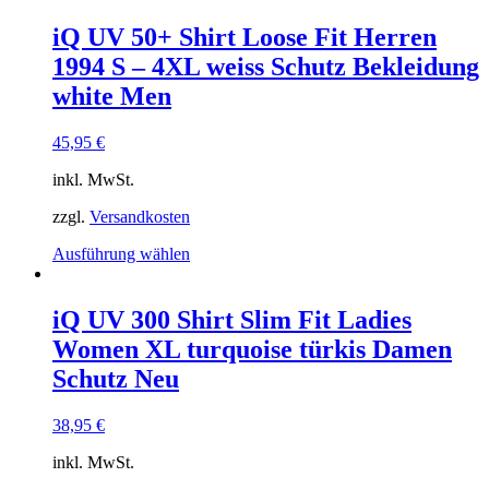
weist
mehrere
iQ UV 50+ Shirt Loose Fit Herren
Varianten
1994 S – 4XL weiss Schutz Bekleidung
auf.
Die
white Men
Optionen
können
45,95
€
auf
der
inkl. MwSt.
Produktseite
gewählt
zzgl.
Versandkosten
werden
Dieses
Ausführung wählen
Produkt
weist
mehrere
iQ UV 300 Shirt Slim Fit Ladies
Varianten
Women XL turquoise türkis Damen
auf.
Die
Schutz Neu
Optionen
können
38,95
€
auf
der
inkl. MwSt.
Produktseite
gewählt