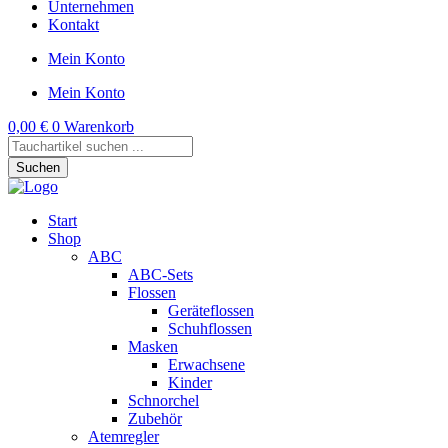
Unternehmen
Kontakt
Mein Konto
Mein Konto
0,00
€
0
Warenkorb
Products
search
Suchen
Start
Shop
ABC
ABC-Sets
Flossen
Geräteflossen
Schuhflossen
Masken
Erwachsene
Kinder
Schnorchel
Zubehör
Atemregler