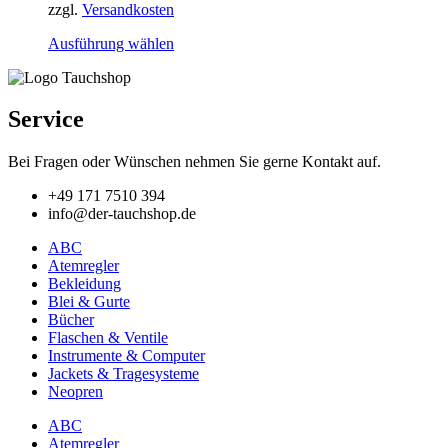
zzgl.
Versandkosten
werden
Dieses
Ausführung wählen
Produkt
weist
mehrere
Varianten
Service
auf.
Die
Bei Fragen oder Wünschen nehmen Sie gerne Kontakt auf.
Optionen
können
+49 171 7510 394
auf
info@der-tauchshop.de
der
Produktseite
ABC
gewählt
Atemregler
werden
Bekleidung
Blei & Gurte
Bücher
Flaschen & Ventile
Instrumente & Computer
Jackets & Tragesysteme
Neopren
ABC
Atemregler