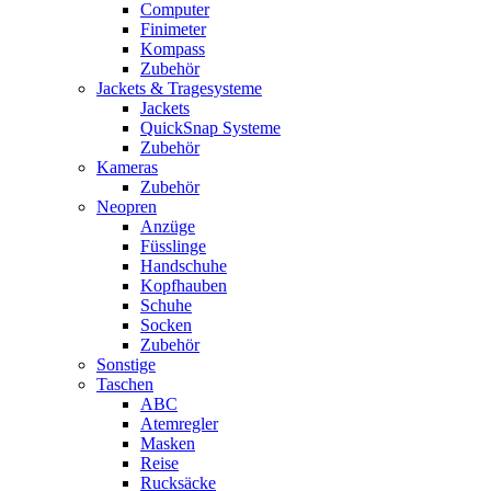
Computer
Finimeter
Kompass
Zubehör
Jackets & Tragesysteme
Jackets
QuickSnap Systeme
Zubehör
Kameras
Zubehör
Neopren
Anzüge
Füsslinge
Handschuhe
Kopfhauben
Schuhe
Socken
Zubehör
Sonstige
Taschen
ABC
Atemregler
Masken
Reise
Rucksäcke