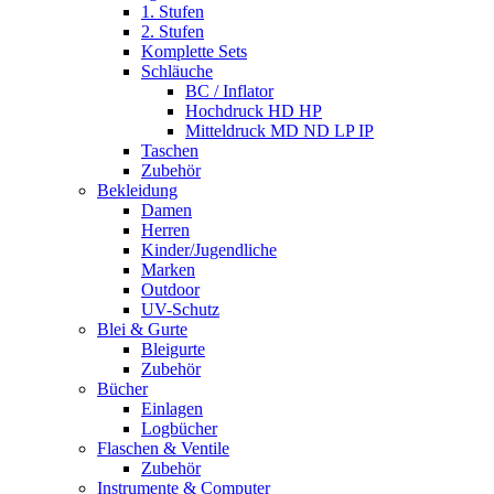
1. Stufen
2. Stufen
Komplette Sets
Schläuche
BC / Inflator
Hochdruck HD HP
Mitteldruck MD ND LP IP
Taschen
Zubehör
Bekleidung
Damen
Herren
Kinder/Jugendliche
Marken
Outdoor
UV-Schutz
Blei & Gurte
Bleigurte
Zubehör
Bücher
Einlagen
Logbücher
Flaschen & Ventile
Zubehör
Instrumente & Computer