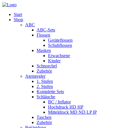
Start
Shop
ABC
ABC-Sets
Flossen
Geräteflossen
Schuhflossen
Masken
Erwachsene
Kinder
Schnorchel
Zubehör
Atemregler
1. Stufen
2. Stufen
Komplette Sets
Schläuche
BC / Inflator
Hochdruck HD HP
Mitteldruck MD ND LP IP
Taschen
Zubehör
Bekleidung