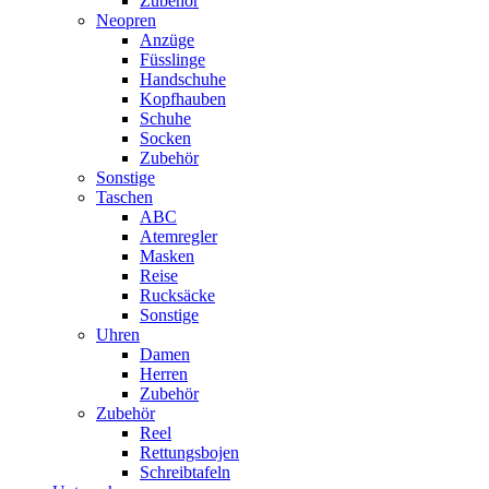
Zubehör
Neopren
Anzüge
Füsslinge
Handschuhe
Kopfhauben
Schuhe
Socken
Zubehör
Sonstige
Taschen
ABC
Atemregler
Masken
Reise
Rucksäcke
Sonstige
Uhren
Damen
Herren
Zubehör
Zubehör
Reel
Rettungsbojen
Schreibtafeln