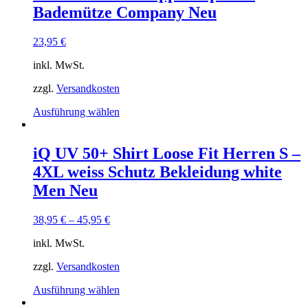
Bademütze Company Neu
23,95
€
inkl. MwSt.
zzgl.
Versandkosten
Dieses
Ausführung wählen
Produkt
weist
mehrere
iQ UV 50+ Shirt Loose Fit Herren S –
Varianten
4XL weiss Schutz Bekleidung white
auf.
Die
Men Neu
Optionen
können
38,95
€
–
45,95
€
auf
der
inkl. MwSt.
Produktseite
gewählt
zzgl.
Versandkosten
werden
Dieses
Ausführung wählen
Produkt