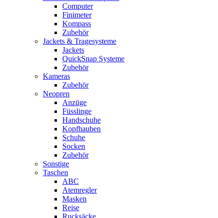
Computer
Finimeter
Kompass
Zubehör
Jackets & Tragesysteme
Jackets
QuickSnap Systeme
Zubehör
Kameras
Zubehör
Neopren
Anzüge
Füsslinge
Handschuhe
Kopfhauben
Schuhe
Socken
Zubehör
Sonstige
Taschen
ABC
Atemregler
Masken
Reise
Rucksäcke