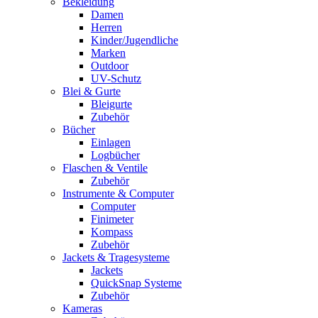
Bekleidung
Damen
Herren
Kinder/Jugendliche
Marken
Outdoor
UV-Schutz
Blei & Gurte
Bleigurte
Zubehör
Bücher
Einlagen
Logbücher
Flaschen & Ventile
Zubehör
Instrumente & Computer
Computer
Finimeter
Kompass
Zubehör
Jackets & Tragesysteme
Jackets
QuickSnap Systeme
Zubehör
Kameras