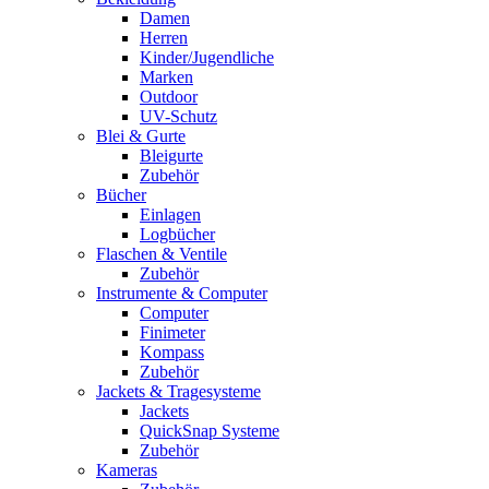
Damen
Herren
Kinder/Jugendliche
Marken
Outdoor
UV-Schutz
Blei & Gurte
Bleigurte
Zubehör
Bücher
Einlagen
Logbücher
Flaschen & Ventile
Zubehör
Instrumente & Computer
Computer
Finimeter
Kompass
Zubehör
Jackets & Tragesysteme
Jackets
QuickSnap Systeme
Zubehör
Kameras