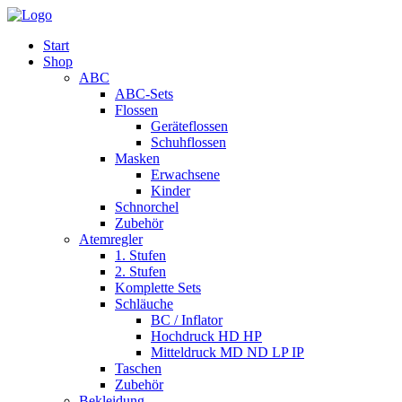
Start
Shop
ABC
ABC-Sets
Flossen
Geräteflossen
Schuhflossen
Masken
Erwachsene
Kinder
Schnorchel
Zubehör
Atemregler
1. Stufen
2. Stufen
Komplette Sets
Schläuche
BC / Inflator
Hochdruck HD HP
Mitteldruck MD ND LP IP
Taschen
Zubehör
Bekleidung