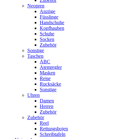
Zubehör
Neopren
Anzüge
Füsslinge
Handschuhe
Kopfhauben
Schuhe
Socken
Zubehör
Sonstige
Taschen
ABC
Atemregler
Masken
Reise
Rucksäcke
Sonstige
Uhren
Damen
Herren
Zubehör
Zubehör
Reel
Rettungsbojen
Schreibtafeln