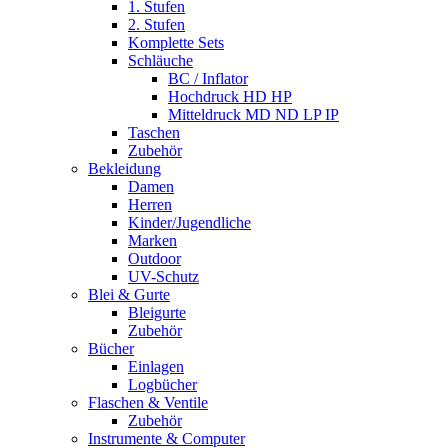
1. Stufen
2. Stufen
Komplette Sets
Schläuche
BC / Inflator
Hochdruck HD HP
Mitteldruck MD ND LP IP
Taschen
Zubehör
Bekleidung
Damen
Herren
Kinder/Jugendliche
Marken
Outdoor
UV-Schutz
Blei & Gurte
Bleigurte
Zubehör
Bücher
Einlagen
Logbücher
Flaschen & Ventile
Zubehör
Instrumente & Computer