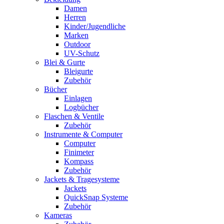
Damen
Herren
Kinder/Jugendliche
Marken
Outdoor
UV-Schutz
Blei & Gurte
Bleigurte
Zubehör
Bücher
Einlagen
Logbücher
Flaschen & Ventile
Zubehör
Instrumente & Computer
Computer
Finimeter
Kompass
Zubehör
Jackets & Tragesysteme
Jackets
QuickSnap Systeme
Zubehör
Kameras