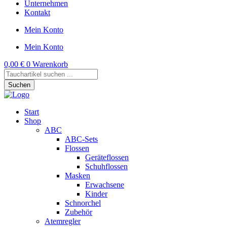
Unternehmen
Kontakt
Mein Konto
Mein Konto
0,00
€
0
Warenkorb
Products
search
Suchen
Start
Shop
ABC
ABC-Sets
Flossen
Geräteflossen
Schuhflossen
Masken
Erwachsene
Kinder
Schnorchel
Zubehör
Atemregler