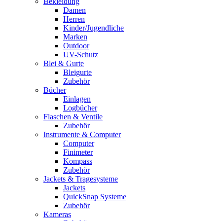
Bekleidung
Damen
Herren
Kinder/Jugendliche
Marken
Outdoor
UV-Schutz
Blei & Gurte
Bleigurte
Zubehör
Bücher
Einlagen
Logbücher
Flaschen & Ventile
Zubehör
Instrumente & Computer
Computer
Finimeter
Kompass
Zubehör
Jackets & Tragesysteme
Jackets
QuickSnap Systeme
Zubehör
Kameras