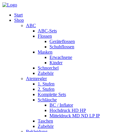
Start
Shop
ABC
ABC-Sets
Flossen
Geräteflossen
Schuhflossen
Masken
Erwachsene
Kinder
Schnorchel
Zubehör
Atemregler
1. Stufen
2. Stufen
Komplette Sets
Schläuche
BC / Inflator
Hochdruck HD HP
Mitteldruck MD ND LP IP
Taschen
Zubehör
Bekleidung