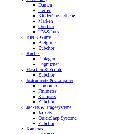
Damen
Herren
Kinder/Jugendliche
Marken
Outdoor
UV-Schutz
Blei & Gurte
Bleigurte
Zubehör
Bücher
Einlagen
Logbücher
Flaschen & Ventile
Zubehör
Instrumente & Computer
Computer
Finimeter
Kompass
Zubehör
Jackets & Tragesysteme
Jackets
QuickSnap Systeme
Zubehör
Kameras