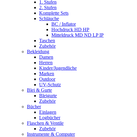
1. Stufen
2. Stufen
Komplette Sets
Schläuche
BC / Inflator
Hochdruck HD HP
Mitteldruck MD ND LP IP
Taschen
Zubehör
Bekleidung
Damen
Herren
Kinder/Jugendliche
Marken
Outdoor
UV-Schutz
Blei & Gurte
Bleigurte
Zubehör
Bücher
Einlagen
Logbücher
Flaschen & Ventile
Zubehör
Instrumente & Computer