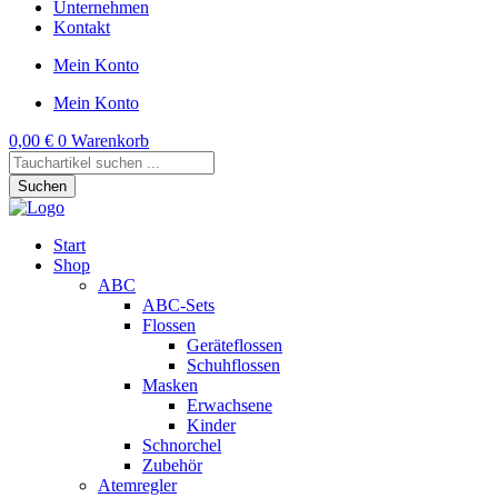
Unternehmen
Kontakt
Mein Konto
Mein Konto
0,00
€
0
Warenkorb
Products
search
Suchen
Start
Shop
ABC
ABC-Sets
Flossen
Geräteflossen
Schuhflossen
Masken
Erwachsene
Kinder
Schnorchel
Zubehör
Atemregler