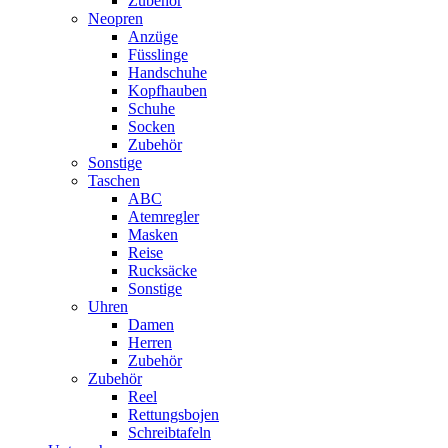
Zubehör
Neopren
Anzüge
Füsslinge
Handschuhe
Kopfhauben
Schuhe
Socken
Zubehör
Sonstige
Taschen
ABC
Atemregler
Masken
Reise
Rucksäcke
Sonstige
Uhren
Damen
Herren
Zubehör
Zubehör
Reel
Rettungsbojen
Schreibtafeln