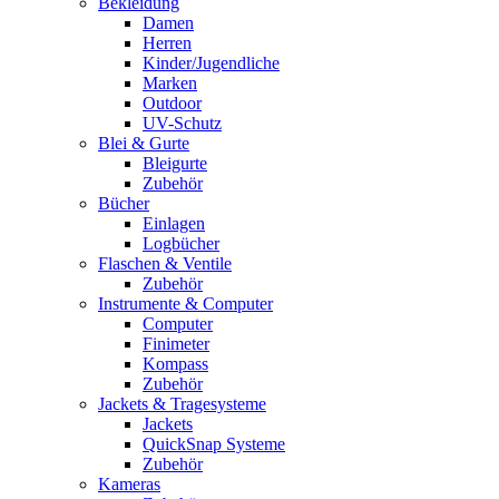
Bekleidung
Damen
Herren
Kinder/Jugendliche
Marken
Outdoor
UV-Schutz
Blei & Gurte
Bleigurte
Zubehör
Bücher
Einlagen
Logbücher
Flaschen & Ventile
Zubehör
Instrumente & Computer
Computer
Finimeter
Kompass
Zubehör
Jackets & Tragesysteme
Jackets
QuickSnap Systeme
Zubehör
Kameras