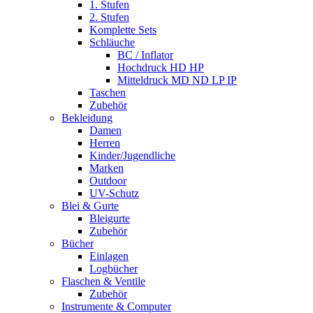
1. Stufen
2. Stufen
Komplette Sets
Schläuche
BC / Inflator
Hochdruck HD HP
Mitteldruck MD ND LP IP
Taschen
Zubehör
Bekleidung
Damen
Herren
Kinder/Jugendliche
Marken
Outdoor
UV-Schutz
Blei & Gurte
Bleigurte
Zubehör
Bücher
Einlagen
Logbücher
Flaschen & Ventile
Zubehör
Instrumente & Computer