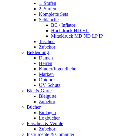
1. Stufen
2. Stufen
Komplette Sets
Schläuche
BC / Inflator
Hochdruck HD HP
Mitteldruck MD ND LP IP
Taschen
Zubehör
Bekleidung
Damen
Herren
Kinder/Jugendliche
Marken
Outdoor
UV-Schutz
Blei & Gurte
Bleigurte
Zubehör
Bücher
Einlagen
Logbücher
Flaschen & Ventile
Zubehör
Instrumente & Computer