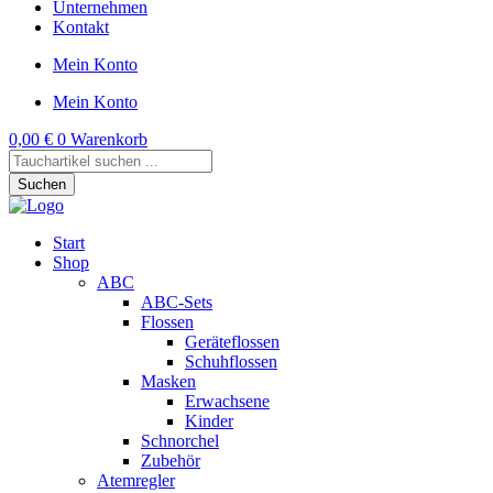
Unternehmen
Kontakt
Mein Konto
Mein Konto
0,00
€
0
Warenkorb
Products
search
Suchen
Start
Shop
ABC
ABC-Sets
Flossen
Geräteflossen
Schuhflossen
Masken
Erwachsene
Kinder
Schnorchel
Zubehör
Atemregler