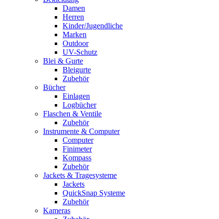
Damen
Herren
Kinder/Jugendliche
Marken
Outdoor
UV-Schutz
Blei & Gurte
Bleigurte
Zubehör
Bücher
Einlagen
Logbücher
Flaschen & Ventile
Zubehör
Instrumente & Computer
Computer
Finimeter
Kompass
Zubehör
Jackets & Tragesysteme
Jackets
QuickSnap Systeme
Zubehör
Kameras