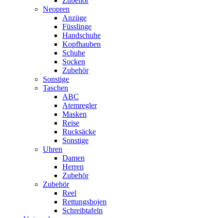
Zubehör
Neopren
Anzüge
Füsslinge
Handschuhe
Kopfhauben
Schuhe
Socken
Zubehör
Sonstige
Taschen
ABC
Atemregler
Masken
Reise
Rucksäcke
Sonstige
Uhren
Damen
Herren
Zubehör
Zubehör
Reel
Rettungsbojen
Schreibtafeln