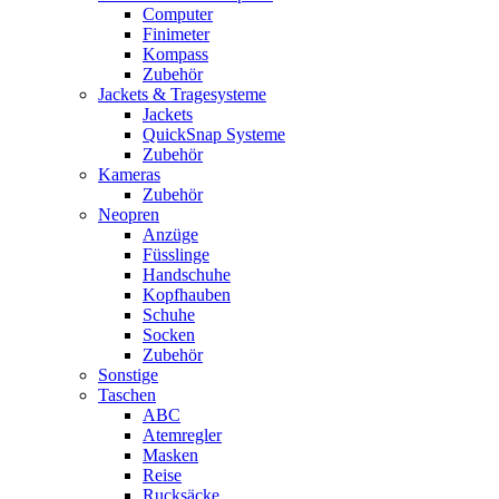
Computer
Finimeter
Kompass
Zubehör
Jackets & Tragesysteme
Jackets
QuickSnap Systeme
Zubehör
Kameras
Zubehör
Neopren
Anzüge
Füsslinge
Handschuhe
Kopfhauben
Schuhe
Socken
Zubehör
Sonstige
Taschen
ABC
Atemregler
Masken
Reise
Rucksäcke