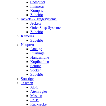
Computer
Finimeter
Kompass
Zubehör
Jackets & Tragesysteme
Jackets
QuickSnap Systeme
Zubehör
Kameras
Zubehör
Neopren
Anzüge
Füsslinge
Handschuhe
Kopfhauben
Schuhe
Socken
Zubehör
Sonstige
Taschen
ABC
Atemregler
Masken
Reise
Rucksäcke