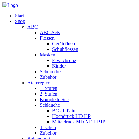
Start
Shop
ABC
ABC-Sets
Flossen
Geräteflossen
Schuhflossen
Masken
Erwachsene
Kinder
Schnorchel
Zubehör
Atemregler
1. Stufen
2. Stufen
Komplette Sets
Schläuche
BC / Inflator
Hochdruck HD HP
Mitteldruck MD ND LP IP
Taschen
Zubehör
Bekleidung