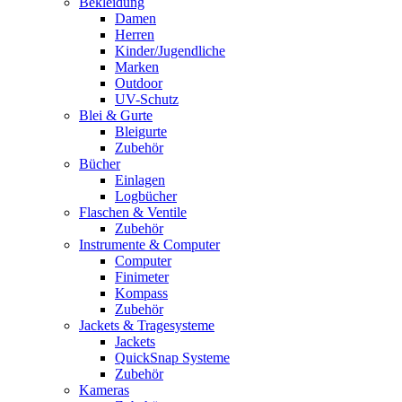
Bekleidung
Damen
Herren
Kinder/Jugendliche
Marken
Outdoor
UV-Schutz
Blei & Gurte
Bleigurte
Zubehör
Bücher
Einlagen
Logbücher
Flaschen & Ventile
Zubehör
Instrumente & Computer
Computer
Finimeter
Kompass
Zubehör
Jackets & Tragesysteme
Jackets
QuickSnap Systeme
Zubehör
Kameras