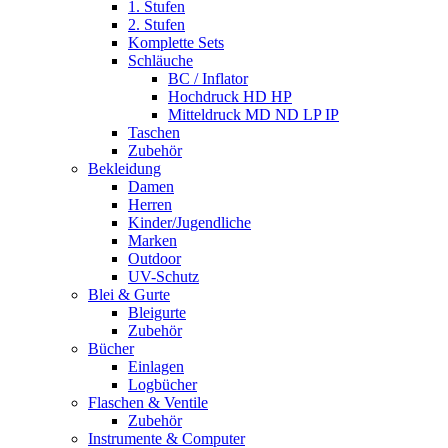
1. Stufen
2. Stufen
Komplette Sets
Schläuche
BC / Inflator
Hochdruck HD HP
Mitteldruck MD ND LP IP
Taschen
Zubehör
Bekleidung
Damen
Herren
Kinder/Jugendliche
Marken
Outdoor
UV-Schutz
Blei & Gurte
Bleigurte
Zubehör
Bücher
Einlagen
Logbücher
Flaschen & Ventile
Zubehör
Instrumente & Computer