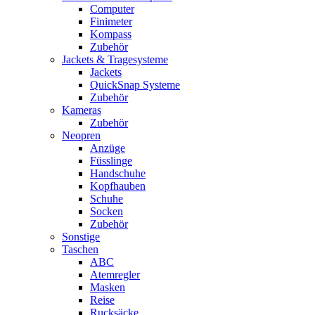
Computer
Finimeter
Kompass
Zubehör
Jackets & Tragesysteme
Jackets
QuickSnap Systeme
Zubehör
Kameras
Zubehör
Neopren
Anzüge
Füsslinge
Handschuhe
Kopfhauben
Schuhe
Socken
Zubehör
Sonstige
Taschen
ABC
Atemregler
Masken
Reise
Rucksäcke