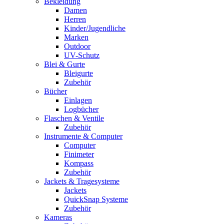
Bekleidung
Damen
Herren
Kinder/Jugendliche
Marken
Outdoor
UV-Schutz
Blei & Gurte
Bleigurte
Zubehör
Bücher
Einlagen
Logbücher
Flaschen & Ventile
Zubehör
Instrumente & Computer
Computer
Finimeter
Kompass
Zubehör
Jackets & Tragesysteme
Jackets
QuickSnap Systeme
Zubehör
Kameras