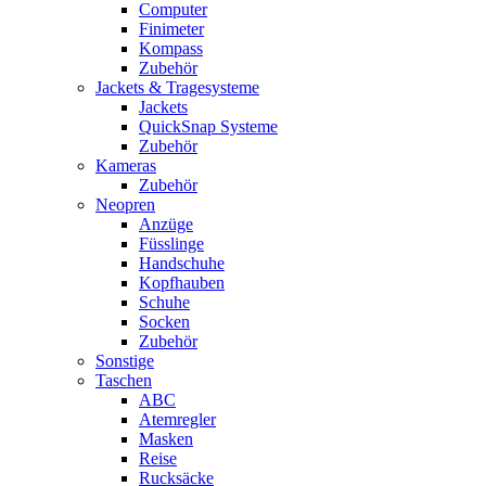
Computer
Finimeter
Kompass
Zubehör
Jackets & Tragesysteme
Jackets
QuickSnap Systeme
Zubehör
Kameras
Zubehör
Neopren
Anzüge
Füsslinge
Handschuhe
Kopfhauben
Schuhe
Socken
Zubehör
Sonstige
Taschen
ABC
Atemregler
Masken
Reise
Rucksäcke