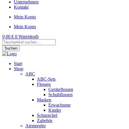
Unternehmen
Kontakt
Mein Konto
Mein Konto
0,00
€
0
Warenkorb
Products
search
Suchen
Start
Shop
ABC
ABC-Sets
Flossen
Geräteflossen
Schuhflossen
Masken
Erwachsene
Kinder
Schnorchel
Zubehör
Atemregler