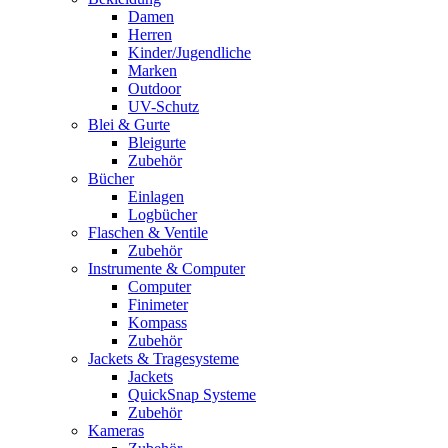
Damen
Herren
Kinder/Jugendliche
Marken
Outdoor
UV-Schutz
Blei & Gurte
Bleigurte
Zubehör
Bücher
Einlagen
Logbücher
Flaschen & Ventile
Zubehör
Instrumente & Computer
Computer
Finimeter
Kompass
Zubehör
Jackets & Tragesysteme
Jackets
QuickSnap Systeme
Zubehör
Kameras