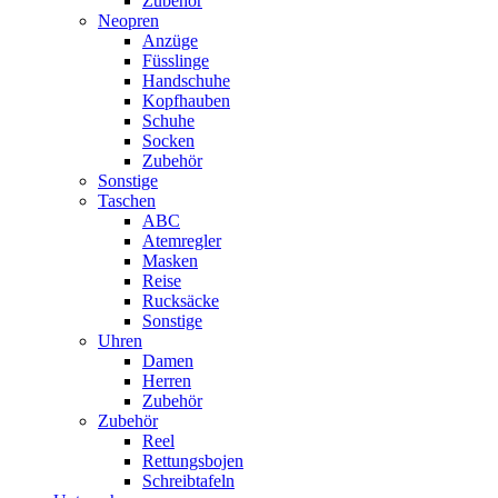
Zubehör
Neopren
Anzüge
Füsslinge
Handschuhe
Kopfhauben
Schuhe
Socken
Zubehör
Sonstige
Taschen
ABC
Atemregler
Masken
Reise
Rucksäcke
Sonstige
Uhren
Damen
Herren
Zubehör
Zubehör
Reel
Rettungsbojen
Schreibtafeln