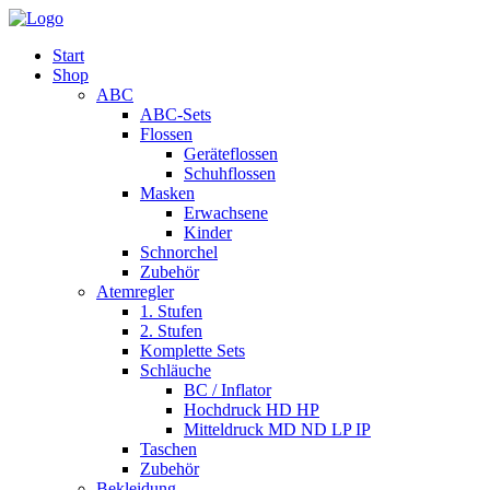
Start
Shop
ABC
ABC-Sets
Flossen
Geräteflossen
Schuhflossen
Masken
Erwachsene
Kinder
Schnorchel
Zubehör
Atemregler
1. Stufen
2. Stufen
Komplette Sets
Schläuche
BC / Inflator
Hochdruck HD HP
Mitteldruck MD ND LP IP
Taschen
Zubehör
Bekleidung