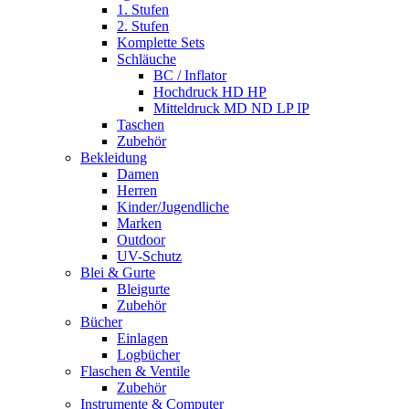
1. Stufen
2. Stufen
Komplette Sets
Schläuche
BC / Inflator
Hochdruck HD HP
Mitteldruck MD ND LP IP
Taschen
Zubehör
Bekleidung
Damen
Herren
Kinder/Jugendliche
Marken
Outdoor
UV-Schutz
Blei & Gurte
Bleigurte
Zubehör
Bücher
Einlagen
Logbücher
Flaschen & Ventile
Zubehör
Instrumente & Computer