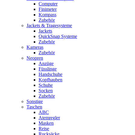
Computer
Finimeter
Kompass
Zubehör
Jackets & Tragesysteme
Jackets
QuickSnap Systeme
Zubehör
Kameras
Zubehör
Neopren
Anzüge
Füsslinge
Handschuhe
Kopfhauben
Schuhe
Socken
Zubehör
Sonstige
Taschen
ABC
Atemregler
Masken
Reise
Rucksäcke