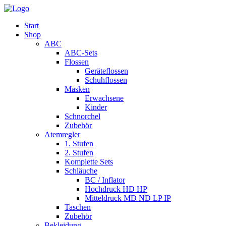
Start
Shop
ABC
ABC-Sets
Flossen
Geräteflossen
Schuhflossen
Masken
Erwachsene
Kinder
Schnorchel
Zubehör
Atemregler
1. Stufen
2. Stufen
Komplette Sets
Schläuche
BC / Inflator
Hochdruck HD HP
Mitteldruck MD ND LP IP
Taschen
Zubehör
Bekleidung