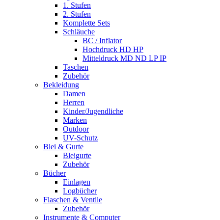
1. Stufen
2. Stufen
Komplette Sets
Schläuche
BC / Inflator
Hochdruck HD HP
Mitteldruck MD ND LP IP
Taschen
Zubehör
Bekleidung
Damen
Herren
Kinder/Jugendliche
Marken
Outdoor
UV-Schutz
Blei & Gurte
Bleigurte
Zubehör
Bücher
Einlagen
Logbücher
Flaschen & Ventile
Zubehör
Instrumente & Computer