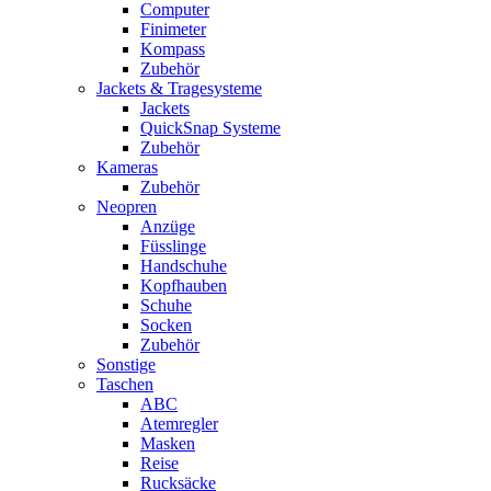
Computer
Finimeter
Kompass
Zubehör
Jackets & Tragesysteme
Jackets
QuickSnap Systeme
Zubehör
Kameras
Zubehör
Neopren
Anzüge
Füsslinge
Handschuhe
Kopfhauben
Schuhe
Socken
Zubehör
Sonstige
Taschen
ABC
Atemregler
Masken
Reise
Rucksäcke