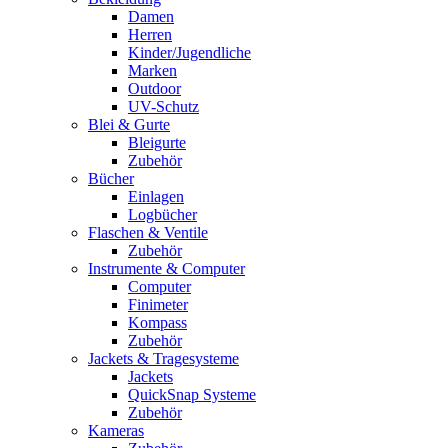
Damen
Herren
Kinder/Jugendliche
Marken
Outdoor
UV-Schutz
Blei & Gurte
Bleigurte
Zubehör
Bücher
Einlagen
Logbücher
Flaschen & Ventile
Zubehör
Instrumente & Computer
Computer
Finimeter
Kompass
Zubehör
Jackets & Tragesysteme
Jackets
QuickSnap Systeme
Zubehör
Kameras