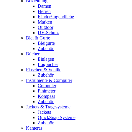
Bekleidung
Damen
Herren
Kinder/Jugendliche
Marken
Outdoor
UV-Schutz
Blei & Gurte
Bleigurte
Zubehör
Bücher
Einlagen
Logbücher
Flaschen & Ventile
Zubehör
Instrumente & Computer
Computer
Finimeter
Kompass
Zubehör
Jackets & Tragesysteme
Jackets
QuickSnap Systeme
Zubehör
Kameras