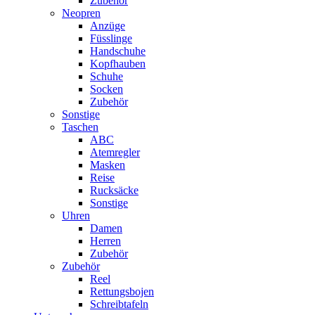
Zubehör
Neopren
Anzüge
Füsslinge
Handschuhe
Kopfhauben
Schuhe
Socken
Zubehör
Sonstige
Taschen
ABC
Atemregler
Masken
Reise
Rucksäcke
Sonstige
Uhren
Damen
Herren
Zubehör
Zubehör
Reel
Rettungsbojen
Schreibtafeln