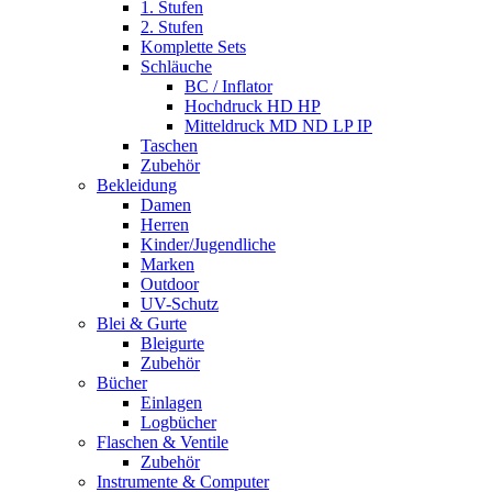
1. Stufen
2. Stufen
Komplette Sets
Schläuche
BC / Inflator
Hochdruck HD HP
Mitteldruck MD ND LP IP
Taschen
Zubehör
Bekleidung
Damen
Herren
Kinder/Jugendliche
Marken
Outdoor
UV-Schutz
Blei & Gurte
Bleigurte
Zubehör
Bücher
Einlagen
Logbücher
Flaschen & Ventile
Zubehör
Instrumente & Computer