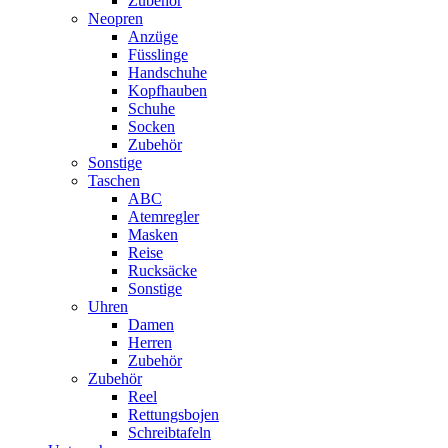
Zubehör
Neopren
Anzüge
Füsslinge
Handschuhe
Kopfhauben
Schuhe
Socken
Zubehör
Sonstige
Taschen
ABC
Atemregler
Masken
Reise
Rucksäcke
Sonstige
Uhren
Damen
Herren
Zubehör
Zubehör
Reel
Rettungsbojen
Schreibtafeln