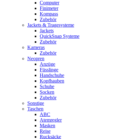
Computer
Finimeter
Kompass
Zubehör
Jackets & Tragesysteme
Jackets
QuickSnap Systeme
Zubehör
Kameras
Zubehör
Neopren
Anzüge
Füsslinge
Handschuhe
Kopfhauben
Schuhe
Socken
Zubehör
Sonstige
Taschen
ABC
Atemregler
Masken
Reise
Rucksäcke