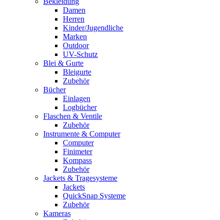
Bekleidung
Damen
Herren
Kinder/Jugendliche
Marken
Outdoor
UV-Schutz
Blei & Gurte
Bleigurte
Zubehör
Bücher
Einlagen
Logbücher
Flaschen & Ventile
Zubehör
Instrumente & Computer
Computer
Finimeter
Kompass
Zubehör
Jackets & Tragesysteme
Jackets
QuickSnap Systeme
Zubehör
Kameras