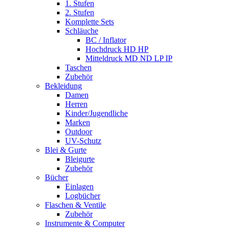
1. Stufen
2. Stufen
Komplette Sets
Schläuche
BC / Inflator
Hochdruck HD HP
Mitteldruck MD ND LP IP
Taschen
Zubehör
Bekleidung
Damen
Herren
Kinder/Jugendliche
Marken
Outdoor
UV-Schutz
Blei & Gurte
Bleigurte
Zubehör
Bücher
Einlagen
Logbücher
Flaschen & Ventile
Zubehör
Instrumente & Computer