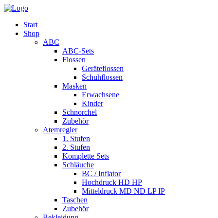
Start
Shop
ABC
ABC-Sets
Flossen
Geräteflossen
Schuhflossen
Masken
Erwachsene
Kinder
Schnorchel
Zubehör
Atemregler
1. Stufen
2. Stufen
Komplette Sets
Schläuche
BC / Inflator
Hochdruck HD HP
Mitteldruck MD ND LP IP
Taschen
Zubehör
Bekleidung