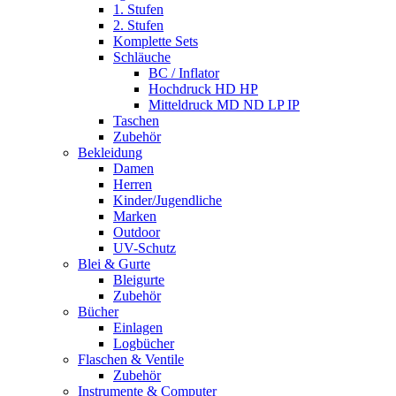
1. Stufen
2. Stufen
Komplette Sets
Schläuche
BC / Inflator
Hochdruck HD HP
Mitteldruck MD ND LP IP
Taschen
Zubehör
Bekleidung
Damen
Herren
Kinder/Jugendliche
Marken
Outdoor
UV-Schutz
Blei & Gurte
Bleigurte
Zubehör
Bücher
Einlagen
Logbücher
Flaschen & Ventile
Zubehör
Instrumente & Computer