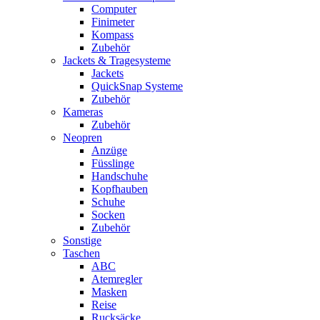
Computer
Finimeter
Kompass
Zubehör
Jackets & Tragesysteme
Jackets
QuickSnap Systeme
Zubehör
Kameras
Zubehör
Neopren
Anzüge
Füsslinge
Handschuhe
Kopfhauben
Schuhe
Socken
Zubehör
Sonstige
Taschen
ABC
Atemregler
Masken
Reise
Rucksäcke