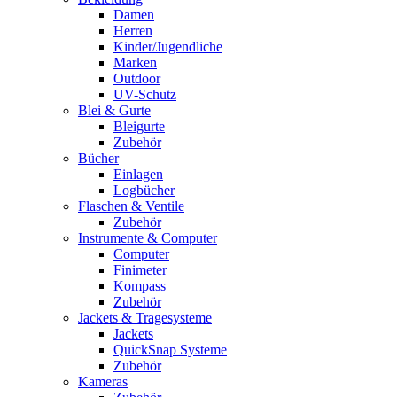
Damen
Herren
Kinder/Jugendliche
Marken
Outdoor
UV-Schutz
Blei & Gurte
Bleigurte
Zubehör
Bücher
Einlagen
Logbücher
Flaschen & Ventile
Zubehör
Instrumente & Computer
Computer
Finimeter
Kompass
Zubehör
Jackets & Tragesysteme
Jackets
QuickSnap Systeme
Zubehör
Kameras