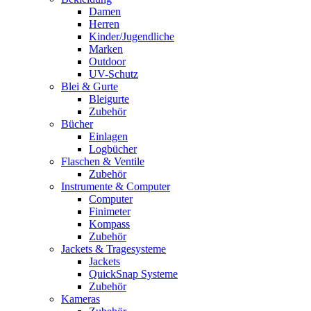
Damen
Herren
Kinder/Jugendliche
Marken
Outdoor
UV-Schutz
Blei & Gurte
Bleigurte
Zubehör
Bücher
Einlagen
Logbücher
Flaschen & Ventile
Zubehör
Instrumente & Computer
Computer
Finimeter
Kompass
Zubehör
Jackets & Tragesysteme
Jackets
QuickSnap Systeme
Zubehör
Kameras