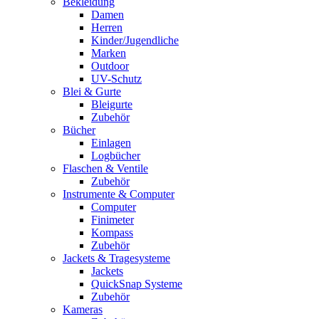
Bekleidung
Damen
Herren
Kinder/Jugendliche
Marken
Outdoor
UV-Schutz
Blei & Gurte
Bleigurte
Zubehör
Bücher
Einlagen
Logbücher
Flaschen & Ventile
Zubehör
Instrumente & Computer
Computer
Finimeter
Kompass
Zubehör
Jackets & Tragesysteme
Jackets
QuickSnap Systeme
Zubehör
Kameras