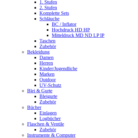
1. Stufen
2. Stufen
Komplette Sets
Schläuche
BC / Inflator
Hochdruck HD HP
Mitteldruck MD ND LP IP
Taschen
Zubehör
Bekleidung
Damen
Herren
Kinder/Jugendliche
Marken
Outdoor
UV-Schutz
Blei & Gurte
Bleigurte
Zubehör
Bücher
Einlagen
Logbücher
Flaschen & Ventile
Zubehör
Instrumente & Computer