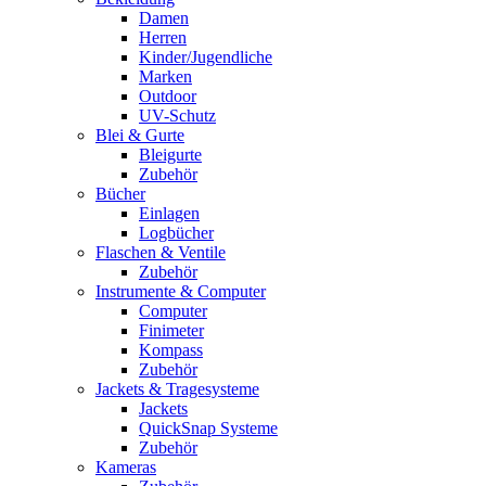
Damen
Herren
Kinder/Jugendliche
Marken
Outdoor
UV-Schutz
Blei & Gurte
Bleigurte
Zubehör
Bücher
Einlagen
Logbücher
Flaschen & Ventile
Zubehör
Instrumente & Computer
Computer
Finimeter
Kompass
Zubehör
Jackets & Tragesysteme
Jackets
QuickSnap Systeme
Zubehör
Kameras