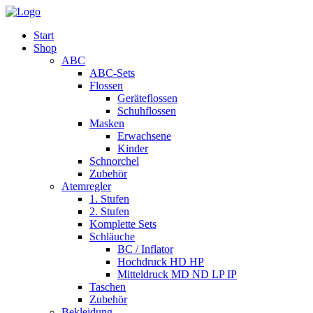
Start
Shop
ABC
ABC-Sets
Flossen
Geräteflossen
Schuhflossen
Masken
Erwachsene
Kinder
Schnorchel
Zubehör
Atemregler
1. Stufen
2. Stufen
Komplette Sets
Schläuche
BC / Inflator
Hochdruck HD HP
Mitteldruck MD ND LP IP
Taschen
Zubehör
Bekleidung