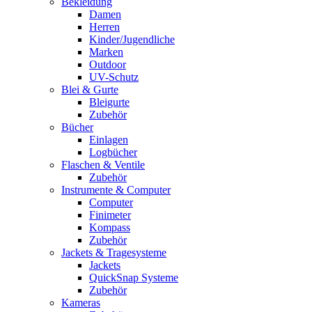
Bekleidung
Damen
Herren
Kinder/Jugendliche
Marken
Outdoor
UV-Schutz
Blei & Gurte
Bleigurte
Zubehör
Bücher
Einlagen
Logbücher
Flaschen & Ventile
Zubehör
Instrumente & Computer
Computer
Finimeter
Kompass
Zubehör
Jackets & Tragesysteme
Jackets
QuickSnap Systeme
Zubehör
Kameras