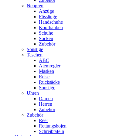
Zubehör
Neopren
Anzüge
Füsslinge
Handschuhe
Kopfhauben
Schuhe
Socken
Zubehör
Sonstige
Taschen
ABC
Atemregler
Masken
Reise
Rucksäcke
Sonstige
Uhren
Damen
Herren
Zubehör
Zubehör
Reel
Rettungsbojen
Schreibtafeln