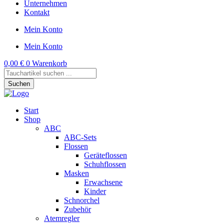
Unternehmen
Kontakt
Mein Konto
Mein Konto
0,00
€
0
Warenkorb
Products
search
Suchen
Start
Shop
ABC
ABC-Sets
Flossen
Geräteflossen
Schuhflossen
Masken
Erwachsene
Kinder
Schnorchel
Zubehör
Atemregler