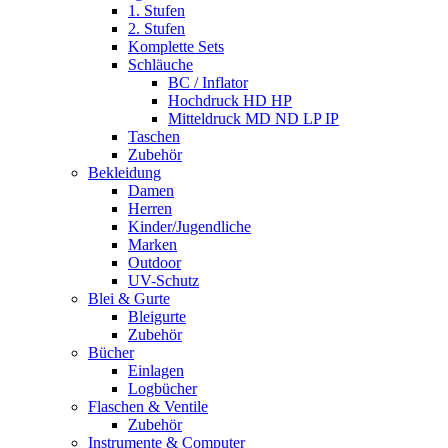
1. Stufen
2. Stufen
Komplette Sets
Schläuche
BC / Inflator
Hochdruck HD HP
Mitteldruck MD ND LP IP
Taschen
Zubehör
Bekleidung
Damen
Herren
Kinder/Jugendliche
Marken
Outdoor
UV-Schutz
Blei & Gurte
Bleigurte
Zubehör
Bücher
Einlagen
Logbücher
Flaschen & Ventile
Zubehör
Instrumente & Computer