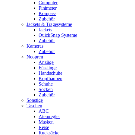
Computer
Finimeter
Kompass
Zubehör
Jackets & Tragesysteme
Jackets
QuickSnap Systeme
Zubehör
Kameras
Zubehör
Neopren
Anzüge
Füsslinge
Handschuhe
Kopfhauben
Schuhe
Socken
Zubehör
Sonstige
Taschen
ABC
Atemregler
Masken
Reise
Rucksäcke