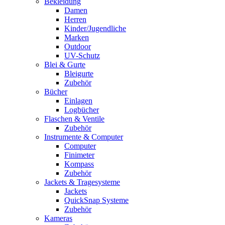
Bekleidung
Damen
Herren
Kinder/Jugendliche
Marken
Outdoor
UV-Schutz
Blei & Gurte
Bleigurte
Zubehör
Bücher
Einlagen
Logbücher
Flaschen & Ventile
Zubehör
Instrumente & Computer
Computer
Finimeter
Kompass
Zubehör
Jackets & Tragesysteme
Jackets
QuickSnap Systeme
Zubehör
Kameras