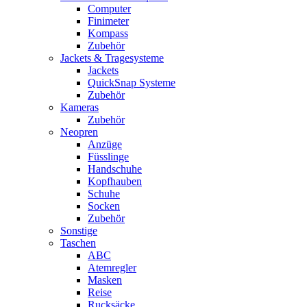
Computer
Finimeter
Kompass
Zubehör
Jackets & Tragesysteme
Jackets
QuickSnap Systeme
Zubehör
Kameras
Zubehör
Neopren
Anzüge
Füsslinge
Handschuhe
Kopfhauben
Schuhe
Socken
Zubehör
Sonstige
Taschen
ABC
Atemregler
Masken
Reise
Rucksäcke