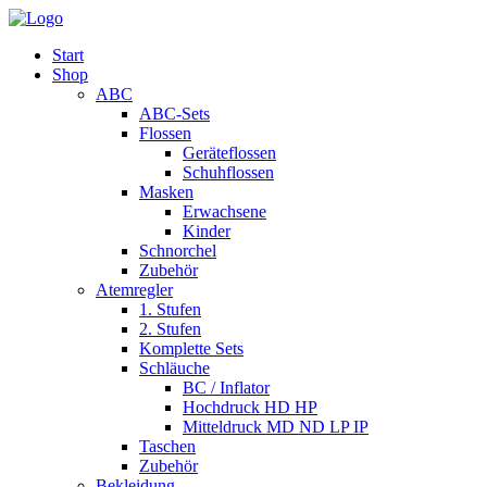
Start
Shop
ABC
ABC-Sets
Flossen
Geräteflossen
Schuhflossen
Masken
Erwachsene
Kinder
Schnorchel
Zubehör
Atemregler
1. Stufen
2. Stufen
Komplette Sets
Schläuche
BC / Inflator
Hochdruck HD HP
Mitteldruck MD ND LP IP
Taschen
Zubehör
Bekleidung