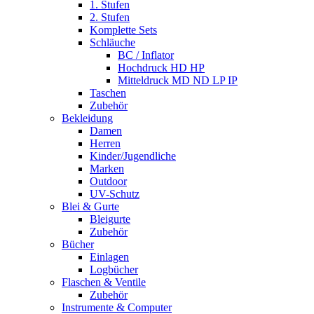
1. Stufen
2. Stufen
Komplette Sets
Schläuche
BC / Inflator
Hochdruck HD HP
Mitteldruck MD ND LP IP
Taschen
Zubehör
Bekleidung
Damen
Herren
Kinder/Jugendliche
Marken
Outdoor
UV-Schutz
Blei & Gurte
Bleigurte
Zubehör
Bücher
Einlagen
Logbücher
Flaschen & Ventile
Zubehör
Instrumente & Computer