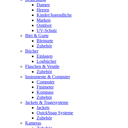
Damen
Herren
Kinder/Jugendliche
Marken
Outdoor
UV-Schutz
Blei & Gurte
Bleigurte
Zubehör
Bücher
Einlagen
Logbücher
Flaschen & Ventile
Zubehör
Instrumente & Computer
Computer
Finimeter
Kompass
Zubehör
Jackets & Tragesysteme
Jackets
QuickSnap Systeme
Zubehör
Kameras