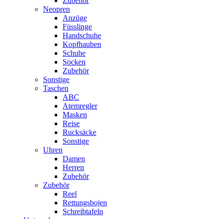
Zubehör
Neopren
Anzüge
Füsslinge
Handschuhe
Kopfhauben
Schuhe
Socken
Zubehör
Sonstige
Taschen
ABC
Atemregler
Masken
Reise
Rucksäcke
Sonstige
Uhren
Damen
Herren
Zubehör
Zubehör
Reel
Rettungsbojen
Schreibtafeln