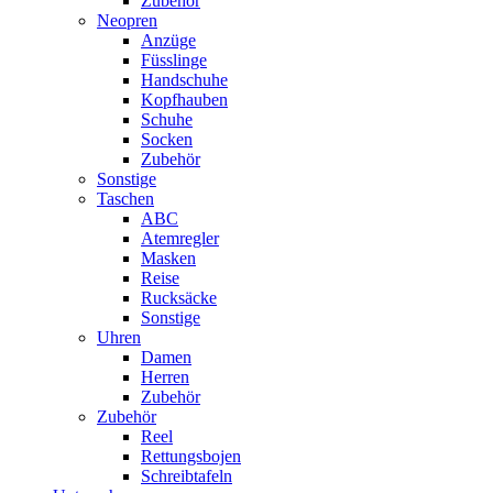
Zubehör
Neopren
Anzüge
Füsslinge
Handschuhe
Kopfhauben
Schuhe
Socken
Zubehör
Sonstige
Taschen
ABC
Atemregler
Masken
Reise
Rucksäcke
Sonstige
Uhren
Damen
Herren
Zubehör
Zubehör
Reel
Rettungsbojen
Schreibtafeln