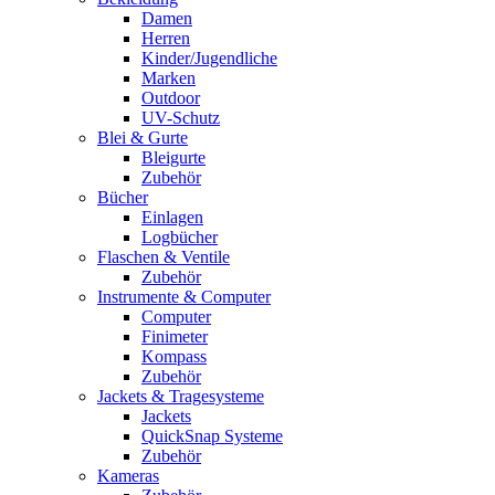
Damen
Herren
Kinder/Jugendliche
Marken
Outdoor
UV-Schutz
Blei & Gurte
Bleigurte
Zubehör
Bücher
Einlagen
Logbücher
Flaschen & Ventile
Zubehör
Instrumente & Computer
Computer
Finimeter
Kompass
Zubehör
Jackets & Tragesysteme
Jackets
QuickSnap Systeme
Zubehör
Kameras