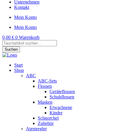
Unternehmen
Kontakt
Mein Konto
Mein Konto
0,00
€
0
Warenkorb
Products
search
Suchen
Start
Shop
ABC
ABC-Sets
Flossen
Geräteflossen
Schuhflossen
Masken
Erwachsene
Kinder
Schnorchel
Zubehör
Atemregler