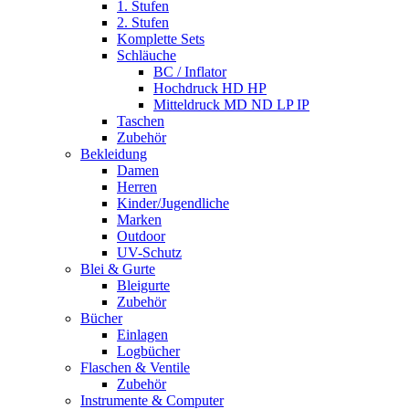
1. Stufen
2. Stufen
Komplette Sets
Schläuche
BC / Inflator
Hochdruck HD HP
Mitteldruck MD ND LP IP
Taschen
Zubehör
Bekleidung
Damen
Herren
Kinder/Jugendliche
Marken
Outdoor
UV-Schutz
Blei & Gurte
Bleigurte
Zubehör
Bücher
Einlagen
Logbücher
Flaschen & Ventile
Zubehör
Instrumente & Computer