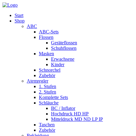
Start
Shop
ABC
ABC-Sets
Flossen
Geräteflossen
Schuhflossen
Masken
Erwachsene
Kinder
Schnorchel
Zubehör
Atemregler
1. Stufen
2. Stufen
Komplette Sets
Schläuche
BC / Inflator
Hochdruck HD HP
Mitteldruck MD ND LP IP
Taschen
Zubehör
Bekleidung