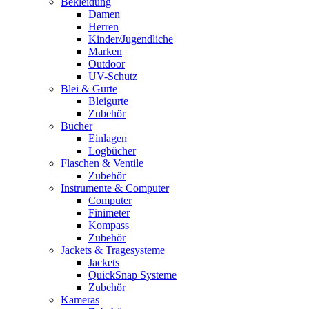
Bekleidung
Damen
Herren
Kinder/Jugendliche
Marken
Outdoor
UV-Schutz
Blei & Gurte
Bleigurte
Zubehör
Bücher
Einlagen
Logbücher
Flaschen & Ventile
Zubehör
Instrumente & Computer
Computer
Finimeter
Kompass
Zubehör
Jackets & Tragesysteme
Jackets
QuickSnap Systeme
Zubehör
Kameras