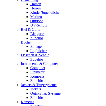
Damen
Herren
Kinder/Jugendliche
Marken
Outdoor
UV-Schutz
Blei & Gurte
Bleigurte
Zubehör
Bücher
Einlagen
Logbücher
Flaschen & Ventile
Zubehör
Instrumente & Computer
Computer
Finimeter
Kompass
Zubehör
Jackets & Tragesysteme
Jackets
QuickSnap Systeme
Zubehör
Kameras