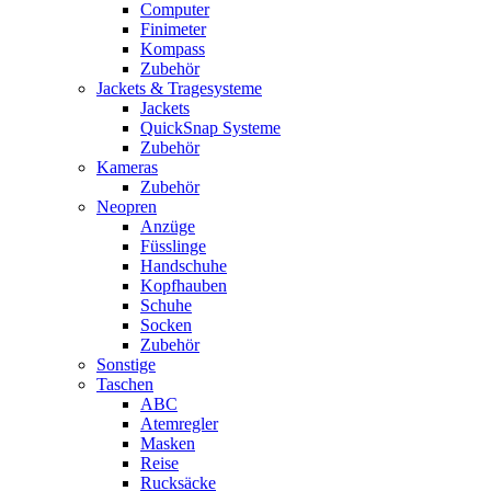
Computer
Finimeter
Kompass
Zubehör
Jackets & Tragesysteme
Jackets
QuickSnap Systeme
Zubehör
Kameras
Zubehör
Neopren
Anzüge
Füsslinge
Handschuhe
Kopfhauben
Schuhe
Socken
Zubehör
Sonstige
Taschen
ABC
Atemregler
Masken
Reise
Rucksäcke