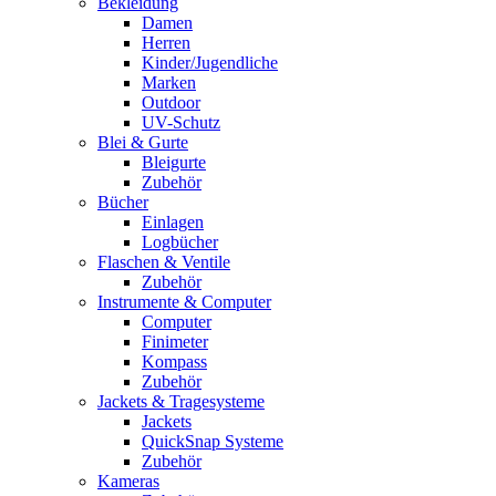
Bekleidung
Damen
Herren
Kinder/Jugendliche
Marken
Outdoor
UV-Schutz
Blei & Gurte
Bleigurte
Zubehör
Bücher
Einlagen
Logbücher
Flaschen & Ventile
Zubehör
Instrumente & Computer
Computer
Finimeter
Kompass
Zubehör
Jackets & Tragesysteme
Jackets
QuickSnap Systeme
Zubehör
Kameras