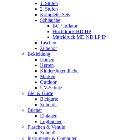
1. Stufen
2. Stufen
Komplette Sets
Schläuche
BC / Inflator
Hochdruck HD HP
Mitteldruck MD ND LP IP
Taschen
Zubehör
Bekleidung
Damen
Herren
Kinder/Jugendliche
Marken
Outdoor
UV-Schutz
Blei & Gurte
Bleigurte
Zubehör
Bücher
Einlagen
Logbücher
Flaschen & Ventile
Zubehör
Instrumente & Computer