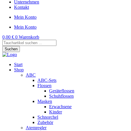
Unternehmen
Kontakt
Mein Konto
Mein Konto
0,00
€
0
Warenkorb
Products
search
Suchen
Start
Shop
ABC
ABC-Sets
Flossen
Geräteflossen
Schuhflossen
Masken
Erwachsene
Kinder
Schnorchel
Zubehör
Atemregler