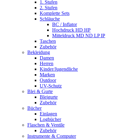
1. Stufen
2. Stufen
Komplette Sets
Schläuche
BC / Inflator
Hochdruck HD HP
Mitteldruck MD ND LP IP
Taschen
Zubehör
Bekleidung
Damen
Herren
Kinder/Jugendliche
Marken
Outdoor
UV-Schutz
Blei & Gurte
Bleigurte
Zubehör
Bücher
Einlagen
Logbücher
Flaschen & Ventile
Zubehör
Instrumente & Computer