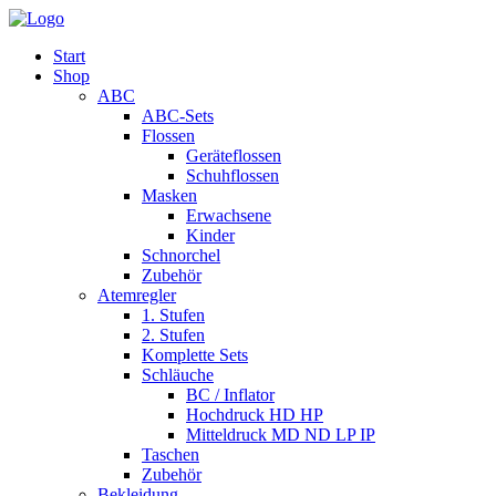
Start
Shop
ABC
ABC-Sets
Flossen
Geräteflossen
Schuhflossen
Masken
Erwachsene
Kinder
Schnorchel
Zubehör
Atemregler
1. Stufen
2. Stufen
Komplette Sets
Schläuche
BC / Inflator
Hochdruck HD HP
Mitteldruck MD ND LP IP
Taschen
Zubehör
Bekleidung