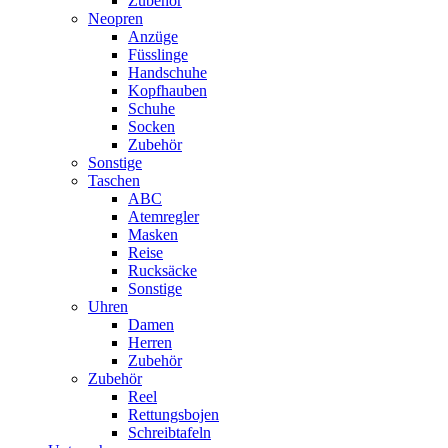
Zubehör
Neopren
Anzüge
Füsslinge
Handschuhe
Kopfhauben
Schuhe
Socken
Zubehör
Sonstige
Taschen
ABC
Atemregler
Masken
Reise
Rucksäcke
Sonstige
Uhren
Damen
Herren
Zubehör
Zubehör
Reel
Rettungsbojen
Schreibtafeln