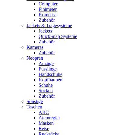
Computer
Finimeter
Kompass
Zubehör
Jackets & Tragesysteme
Jackets
QuickSnap Systeme
Zubehör
Kameras
Zubehör
Neopren
Anzüge
Füsslinge
Handschuhe
Kopfhauben
Schuhe
Socken
Zubehör
Sonstige
Taschen
ABC
Atemregler
Masken
Reise
Rucksäcke