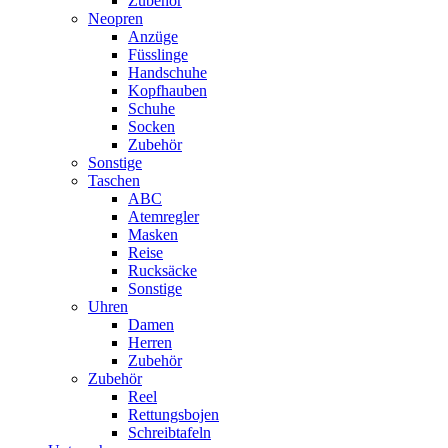
Zubehör
Neopren
Anzüge
Füsslinge
Handschuhe
Kopfhauben
Schuhe
Socken
Zubehör
Sonstige
Taschen
ABC
Atemregler
Masken
Reise
Rucksäcke
Sonstige
Uhren
Damen
Herren
Zubehör
Zubehör
Reel
Rettungsbojen
Schreibtafeln