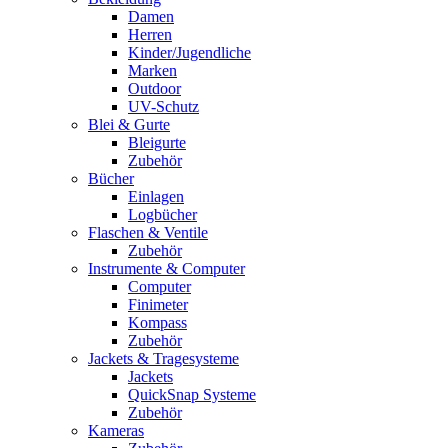
Damen
Herren
Kinder/Jugendliche
Marken
Outdoor
UV-Schutz
Blei & Gurte
Bleigurte
Zubehör
Bücher
Einlagen
Logbücher
Flaschen & Ventile
Zubehör
Instrumente & Computer
Computer
Finimeter
Kompass
Zubehör
Jackets & Tragesysteme
Jackets
QuickSnap Systeme
Zubehör
Kameras