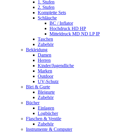
1. Stufen
2. Stufen
Komplette Sets
Schläuche
BC / Inflator
Hochdruck HD HP
Mitteldruck MD ND LP IP
Taschen
Zubehör
Bekleidung
Damen
Herren
Kinder/Jugendliche
Marken
Outdoor
UV-Schutz
Blei & Gurte
Bleigurte
Zubehör
Bücher
Einlagen
Logbücher
Flaschen & Ventile
Zubehör
Instrumente & Computer