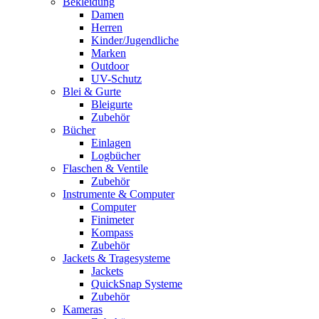
Bekleidung
Damen
Herren
Kinder/Jugendliche
Marken
Outdoor
UV-Schutz
Blei & Gurte
Bleigurte
Zubehör
Bücher
Einlagen
Logbücher
Flaschen & Ventile
Zubehör
Instrumente & Computer
Computer
Finimeter
Kompass
Zubehör
Jackets & Tragesysteme
Jackets
QuickSnap Systeme
Zubehör
Kameras