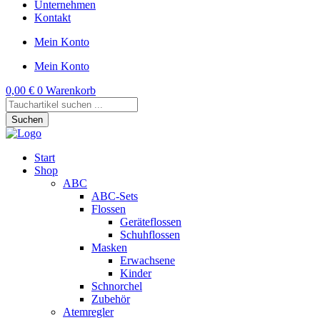
Unternehmen
Kontakt
Mein Konto
Mein Konto
0,00
€
0
Warenkorb
Products
search
Suchen
Start
Shop
ABC
ABC-Sets
Flossen
Geräteflossen
Schuhflossen
Masken
Erwachsene
Kinder
Schnorchel
Zubehör
Atemregler