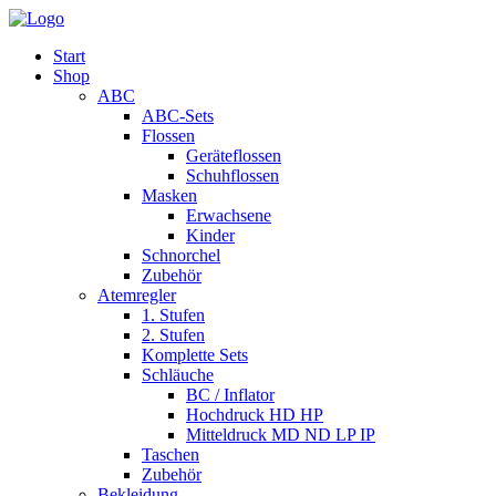
Start
Shop
ABC
ABC-Sets
Flossen
Geräteflossen
Schuhflossen
Masken
Erwachsene
Kinder
Schnorchel
Zubehör
Atemregler
1. Stufen
2. Stufen
Komplette Sets
Schläuche
BC / Inflator
Hochdruck HD HP
Mitteldruck MD ND LP IP
Taschen
Zubehör
Bekleidung