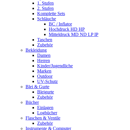
1. Stufen
2. Stufen
Komplette Sets
Schläuche
BC / Inflator
Hochdruck HD HP
Mitteldruck MD ND LP IP
Taschen
Zubehör
Bekleidung
Damen
Herren
Kinder/Jugendliche
Marken
Outdoor
UV-Schutz
Blei & Gurte
Bleigurte
Zubehör
Bücher
Einlagen
Logbücher
Flaschen & Ventile
Zubehör
Instrumente & Computer