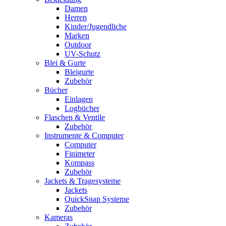
Damen
Herren
Kinder/Jugendliche
Marken
Outdoor
UV-Schutz
Blei & Gurte
Bleigurte
Zubehör
Bücher
Einlagen
Logbücher
Flaschen & Ventile
Zubehör
Instrumente & Computer
Computer
Finimeter
Kompass
Zubehör
Jackets & Tragesysteme
Jackets
QuickSnap Systeme
Zubehör
Kameras