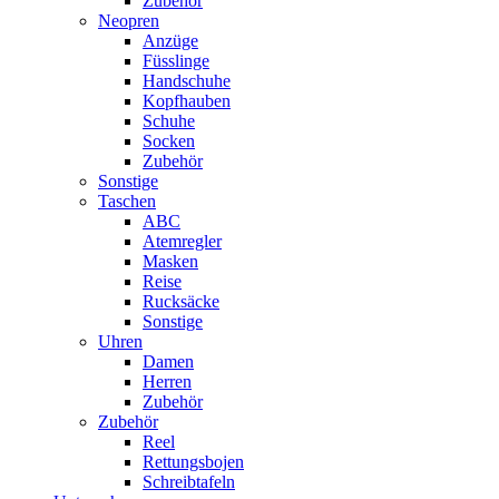
Zubehör
Neopren
Anzüge
Füsslinge
Handschuhe
Kopfhauben
Schuhe
Socken
Zubehör
Sonstige
Taschen
ABC
Atemregler
Masken
Reise
Rucksäcke
Sonstige
Uhren
Damen
Herren
Zubehör
Zubehör
Reel
Rettungsbojen
Schreibtafeln