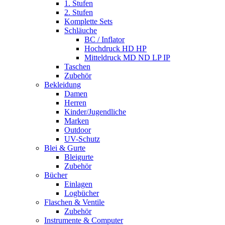
1. Stufen
2. Stufen
Komplette Sets
Schläuche
BC / Inflator
Hochdruck HD HP
Mitteldruck MD ND LP IP
Taschen
Zubehör
Bekleidung
Damen
Herren
Kinder/Jugendliche
Marken
Outdoor
UV-Schutz
Blei & Gurte
Bleigurte
Zubehör
Bücher
Einlagen
Logbücher
Flaschen & Ventile
Zubehör
Instrumente & Computer