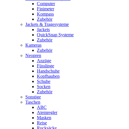
Computer
Finimeter
Kompass
Zubehör
Jackets & Tragesysteme
Jackets
QuickSnap Systeme
Zubehör
Kameras
Zubehör
Neopren
Anzüge
Füsslinge
Handschuhe
Kopfhauben
Schuhe
Socken
Zubehör
Sonstige
Taschen
ABC
Atemregler
Masken
Reise
Rucksäcke