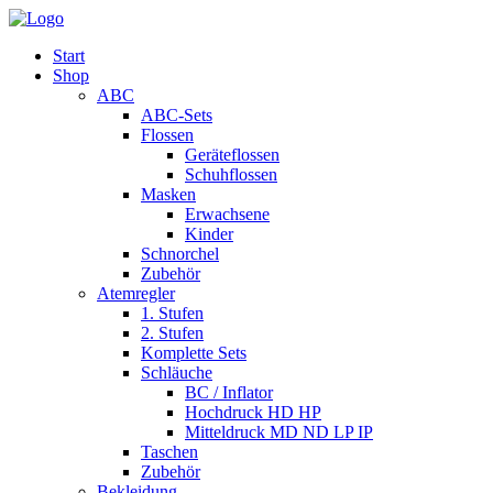
Start
Shop
ABC
ABC-Sets
Flossen
Geräteflossen
Schuhflossen
Masken
Erwachsene
Kinder
Schnorchel
Zubehör
Atemregler
1. Stufen
2. Stufen
Komplette Sets
Schläuche
BC / Inflator
Hochdruck HD HP
Mitteldruck MD ND LP IP
Taschen
Zubehör
Bekleidung