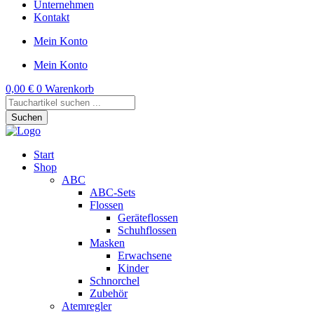
Unternehmen
Kontakt
Mein Konto
Mein Konto
0,00
€
0
Warenkorb
Products
search
Suchen
Start
Shop
ABC
ABC-Sets
Flossen
Geräteflossen
Schuhflossen
Masken
Erwachsene
Kinder
Schnorchel
Zubehör
Atemregler