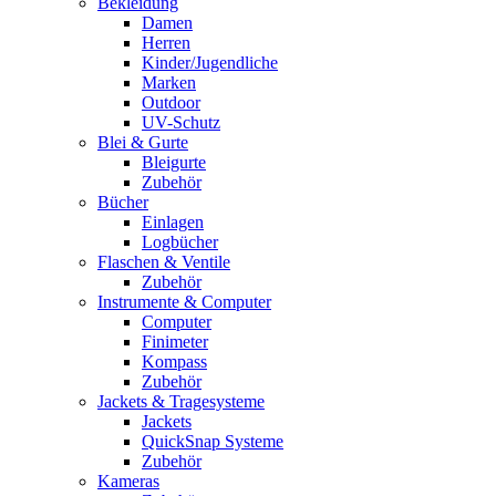
Bekleidung
Damen
Herren
Kinder/Jugendliche
Marken
Outdoor
UV-Schutz
Blei & Gurte
Bleigurte
Zubehör
Bücher
Einlagen
Logbücher
Flaschen & Ventile
Zubehör
Instrumente & Computer
Computer
Finimeter
Kompass
Zubehör
Jackets & Tragesysteme
Jackets
QuickSnap Systeme
Zubehör
Kameras