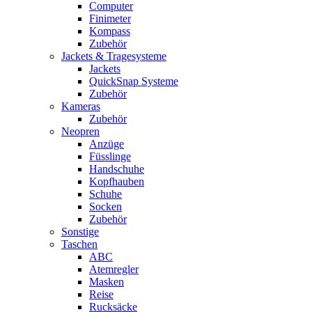
Computer
Finimeter
Kompass
Zubehör
Jackets & Tragesysteme
Jackets
QuickSnap Systeme
Zubehör
Kameras
Zubehör
Neopren
Anzüge
Füsslinge
Handschuhe
Kopfhauben
Schuhe
Socken
Zubehör
Sonstige
Taschen
ABC
Atemregler
Masken
Reise
Rucksäcke