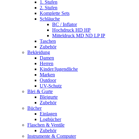
1. Stufen
2. Stufen
Komplette Sets
Schläuche
BC / Inflator
Hochdruck HD HP
Mitteldruck MD ND LP IP
Taschen
Zubehör
Bekleidung
Damen
Herren
Kinder/Jugendliche
Marken
Outdoor
UV-Schutz
Blei & Gurte
Bleigurte
Zubehör
Bücher
Einlagen
Logbücher
Flaschen & Ventile
Zubehör
Instrumente & Computer