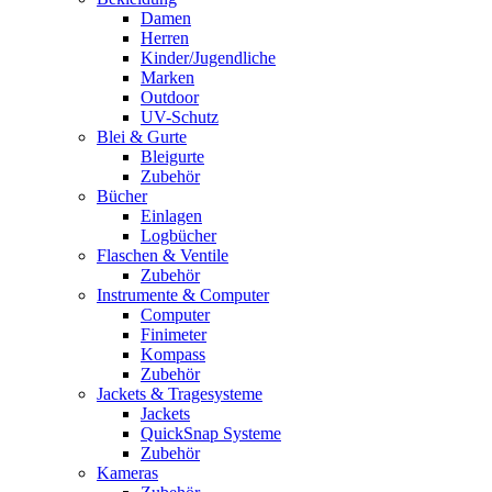
Damen
Herren
Kinder/Jugendliche
Marken
Outdoor
UV-Schutz
Blei & Gurte
Bleigurte
Zubehör
Bücher
Einlagen
Logbücher
Flaschen & Ventile
Zubehör
Instrumente & Computer
Computer
Finimeter
Kompass
Zubehör
Jackets & Tragesysteme
Jackets
QuickSnap Systeme
Zubehör
Kameras