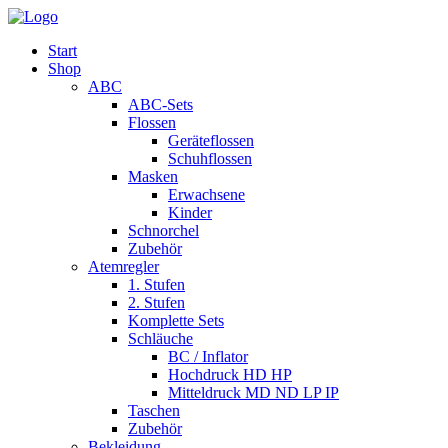
Start
Shop
ABC
ABC-Sets
Flossen
Geräteflossen
Schuhflossen
Masken
Erwachsene
Kinder
Schnorchel
Zubehör
Atemregler
1. Stufen
2. Stufen
Komplette Sets
Schläuche
BC / Inflator
Hochdruck HD HP
Mitteldruck MD ND LP IP
Taschen
Zubehör
Bekleidung