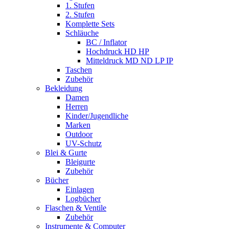
1. Stufen
2. Stufen
Komplette Sets
Schläuche
BC / Inflator
Hochdruck HD HP
Mitteldruck MD ND LP IP
Taschen
Zubehör
Bekleidung
Damen
Herren
Kinder/Jugendliche
Marken
Outdoor
UV-Schutz
Blei & Gurte
Bleigurte
Zubehör
Bücher
Einlagen
Logbücher
Flaschen & Ventile
Zubehör
Instrumente & Computer