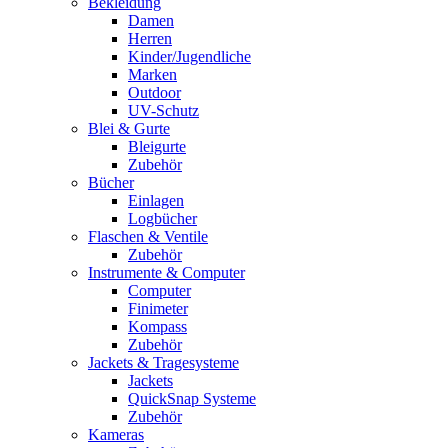
Bekleidung
Damen
Herren
Kinder/Jugendliche
Marken
Outdoor
UV-Schutz
Blei & Gurte
Bleigurte
Zubehör
Bücher
Einlagen
Logbücher
Flaschen & Ventile
Zubehör
Instrumente & Computer
Computer
Finimeter
Kompass
Zubehör
Jackets & Tragesysteme
Jackets
QuickSnap Systeme
Zubehör
Kameras