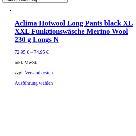
Aclima Hotwool Long Pants black XL
XXL Funktionswäsche Merino Wool
230 g Longs N
72,95
€
–
74,95
€
inkl. MwSt.
zzgl.
Versandkosten
Dieses
Ausführung wählen
Produkt
weist
mehrere
Varianten
auf.
Die
Optionen
können
auf