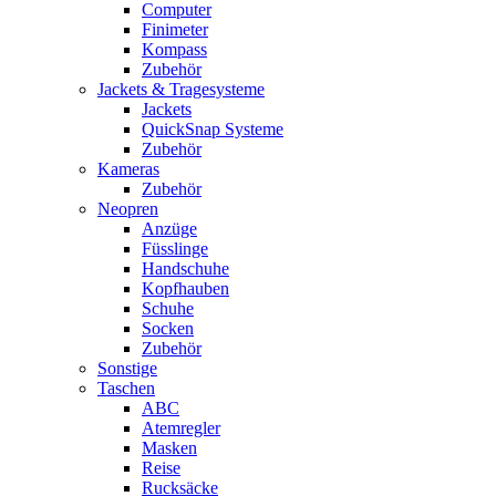
Computer
Finimeter
Kompass
Zubehör
Jackets & Tragesysteme
Jackets
QuickSnap Systeme
Zubehör
Kameras
Zubehör
Neopren
Anzüge
Füsslinge
Handschuhe
Kopfhauben
Schuhe
Socken
Zubehör
Sonstige
Taschen
ABC
Atemregler
Masken
Reise
Rucksäcke