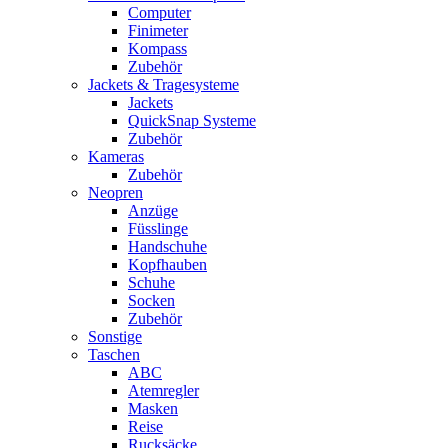
Computer
Finimeter
Kompass
Zubehör
Jackets & Tragesysteme
Jackets
QuickSnap Systeme
Zubehör
Kameras
Zubehör
Neopren
Anzüge
Füsslinge
Handschuhe
Kopfhauben
Schuhe
Socken
Zubehör
Sonstige
Taschen
ABC
Atemregler
Masken
Reise
Rucksäcke