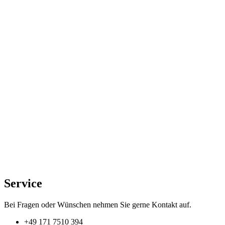
der
Produktseite
gewählt
werden
Service
Bei Fragen oder Wünschen nehmen Sie gerne Kontakt auf.
+49 171 7510 394