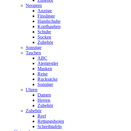
Zubehör
Neopren
Anzüge
Füsslinge
Handschuhe
Kopfhauben
Schuhe
Socken
Zubehör
Sonstige
Taschen
ABC
Atemregler
Masken
Reise
Rucksäcke
Sonstige
Uhren
Damen
Herren
Zubehör
Zubehör
Reel
Rettungsbojen
Schreibtafeln