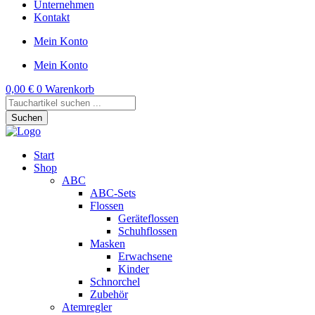
Unternehmen
Kontakt
Mein Konto
Mein Konto
0,00
€
0
Warenkorb
Products
search
Suchen
Start
Shop
ABC
ABC-Sets
Flossen
Geräteflossen
Schuhflossen
Masken
Erwachsene
Kinder
Schnorchel
Zubehör
Atemregler