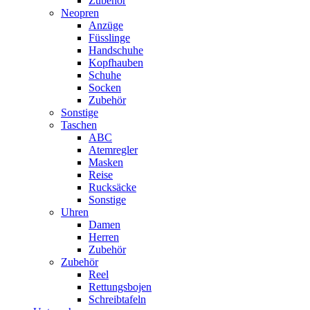
Zubehör
Neopren
Anzüge
Füsslinge
Handschuhe
Kopfhauben
Schuhe
Socken
Zubehör
Sonstige
Taschen
ABC
Atemregler
Masken
Reise
Rucksäcke
Sonstige
Uhren
Damen
Herren
Zubehör
Zubehör
Reel
Rettungsbojen
Schreibtafeln