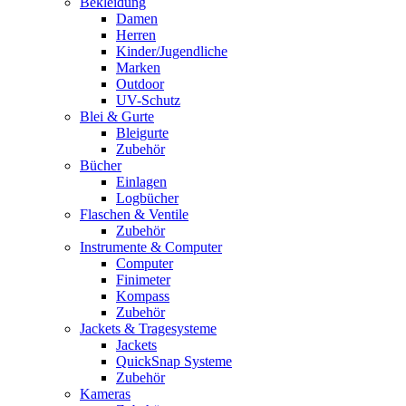
Bekleidung
Damen
Herren
Kinder/Jugendliche
Marken
Outdoor
UV-Schutz
Blei & Gurte
Bleigurte
Zubehör
Bücher
Einlagen
Logbücher
Flaschen & Ventile
Zubehör
Instrumente & Computer
Computer
Finimeter
Kompass
Zubehör
Jackets & Tragesysteme
Jackets
QuickSnap Systeme
Zubehör
Kameras