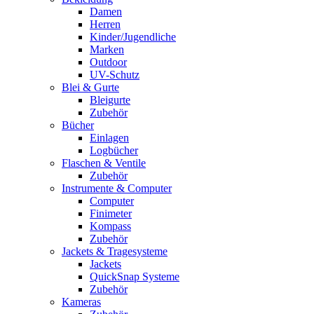
Damen
Herren
Kinder/Jugendliche
Marken
Outdoor
UV-Schutz
Blei & Gurte
Bleigurte
Zubehör
Bücher
Einlagen
Logbücher
Flaschen & Ventile
Zubehör
Instrumente & Computer
Computer
Finimeter
Kompass
Zubehör
Jackets & Tragesysteme
Jackets
QuickSnap Systeme
Zubehör
Kameras