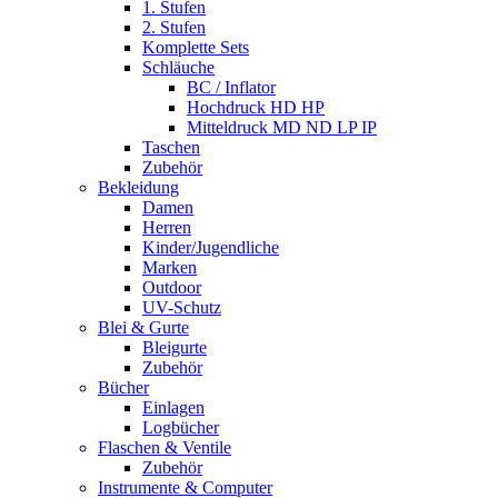
1. Stufen
2. Stufen
Komplette Sets
Schläuche
BC / Inflator
Hochdruck HD HP
Mitteldruck MD ND LP IP
Taschen
Zubehör
Bekleidung
Damen
Herren
Kinder/Jugendliche
Marken
Outdoor
UV-Schutz
Blei & Gurte
Bleigurte
Zubehör
Bücher
Einlagen
Logbücher
Flaschen & Ventile
Zubehör
Instrumente & Computer