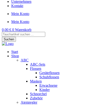
Unternehmen
Kontakt
Mein Konto
Mein Konto
0,00
€
0
Warenkorb
Products
search
Suchen
Start
Shop
ABC
ABC-Sets
Flossen
Geräteflossen
Schuhflossen
Masken
Erwachsene
Kinder
Schnorchel
Zubehör
Atemregler