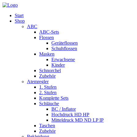
Start
Shop
ABC
ABC-Sets
Flossen
Geräteflossen
Schuhflossen
Masken
Erwachsene
Kinder
Schnorchel
Zubehör
Atemregler
1. Stufen
2. Stufen
Komplette Sets
Schläuche
BC / Inflator
Hochdruck HD HP
Mitteldruck MD ND LP IP
Taschen
Zubehör
Bekleidung