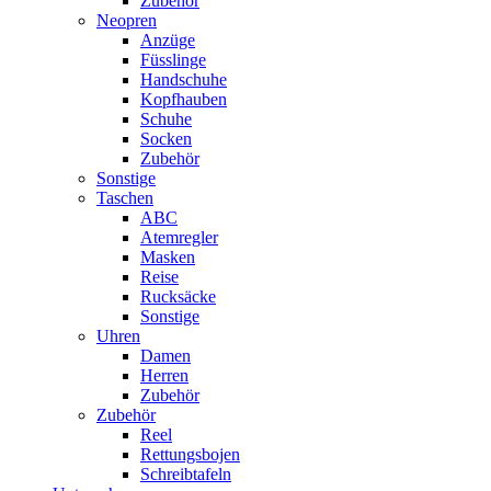
Zubehör
Neopren
Anzüge
Füsslinge
Handschuhe
Kopfhauben
Schuhe
Socken
Zubehör
Sonstige
Taschen
ABC
Atemregler
Masken
Reise
Rucksäcke
Sonstige
Uhren
Damen
Herren
Zubehör
Zubehör
Reel
Rettungsbojen
Schreibtafeln