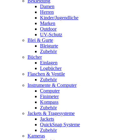
Bekleidung
Damen
Herren
Kinder/Jugendliche
Marken
Outdoor
UV-Schutz
Blei & Gurte
Bleigurte
Zubehör
Bücher
Einlagen
Logbücher
Flaschen & Ventile
Zubehör
Instrumente & Computer
Computer
Finimeter
Kompass
Zubehör
Jackets & Tragesysteme
Jackets
QuickSnap Systeme
Zubehör
Kameras