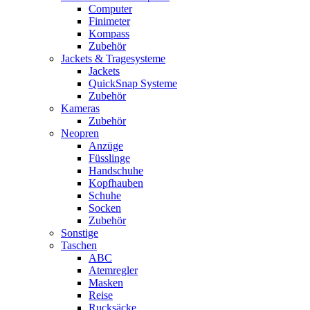
Computer
Finimeter
Kompass
Zubehör
Jackets & Tragesysteme
Jackets
QuickSnap Systeme
Zubehör
Kameras
Zubehör
Neopren
Anzüge
Füsslinge
Handschuhe
Kopfhauben
Schuhe
Socken
Zubehör
Sonstige
Taschen
ABC
Atemregler
Masken
Reise
Rucksäcke