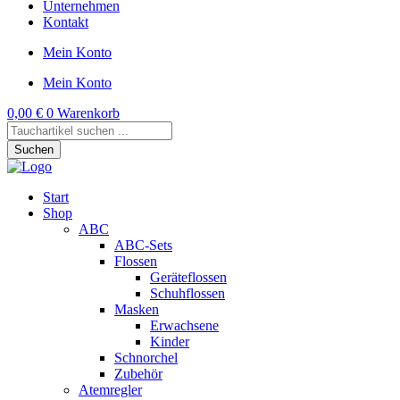
Unternehmen
Kontakt
Mein Konto
Mein Konto
0,00
€
0
Warenkorb
Products
search
Suchen
Start
Shop
ABC
ABC-Sets
Flossen
Geräteflossen
Schuhflossen
Masken
Erwachsene
Kinder
Schnorchel
Zubehör
Atemregler