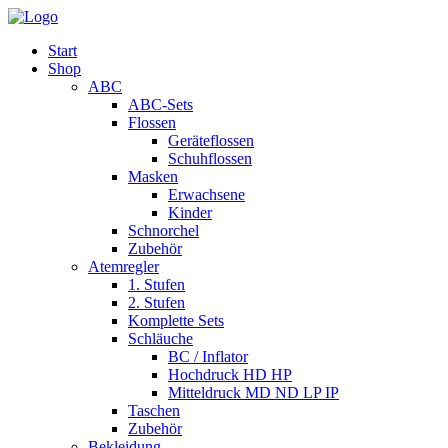
Start
Shop
ABC
ABC-Sets
Flossen
Geräteflossen
Schuhflossen
Masken
Erwachsene
Kinder
Schnorchel
Zubehör
Atemregler
1. Stufen
2. Stufen
Komplette Sets
Schläuche
BC / Inflator
Hochdruck HD HP
Mitteldruck MD ND LP IP
Taschen
Zubehör
Bekleidung