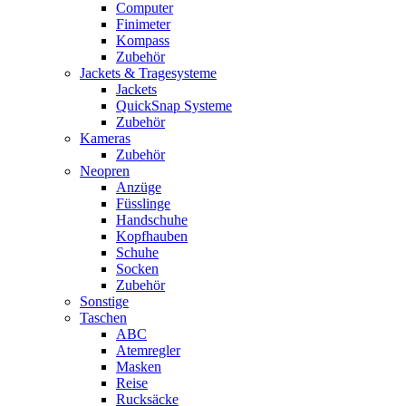
Computer
Finimeter
Kompass
Zubehör
Jackets & Tragesysteme
Jackets
QuickSnap Systeme
Zubehör
Kameras
Zubehör
Neopren
Anzüge
Füsslinge
Handschuhe
Kopfhauben
Schuhe
Socken
Zubehör
Sonstige
Taschen
ABC
Atemregler
Masken
Reise
Rucksäcke