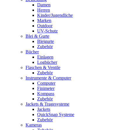
Damen
Herren
Kinder/Jugendliche
Marken
Outdoor
UV-Schutz
Blei & Gurte
Bleigurte
Zubehör
Bücher
Einlagen
Logbücher
Flaschen & Ventile
Zubehör
Instrumente & Computer
Computer
Finimeter
Kompass
Zubehör
Jackets & Tragesysteme
Jackets
QuickSnap Systeme
Zubehör
Kameras