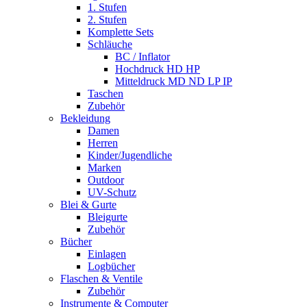
1. Stufen
2. Stufen
Komplette Sets
Schläuche
BC / Inflator
Hochdruck HD HP
Mitteldruck MD ND LP IP
Taschen
Zubehör
Bekleidung
Damen
Herren
Kinder/Jugendliche
Marken
Outdoor
UV-Schutz
Blei & Gurte
Bleigurte
Zubehör
Bücher
Einlagen
Logbücher
Flaschen & Ventile
Zubehör
Instrumente & Computer