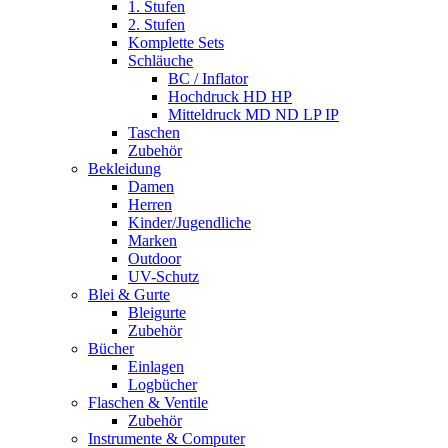
1. Stufen
2. Stufen
Komplette Sets
Schläuche
BC / Inflator
Hochdruck HD HP
Mitteldruck MD ND LP IP
Taschen
Zubehör
Bekleidung
Damen
Herren
Kinder/Jugendliche
Marken
Outdoor
UV-Schutz
Blei & Gurte
Bleigurte
Zubehör
Bücher
Einlagen
Logbücher
Flaschen & Ventile
Zubehör
Instrumente & Computer